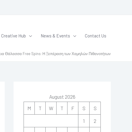
 Creative Hub
News & Events
Contact Us
ια Θάλασσα Free Spins: Η Ξεπέραση των Χαμηλών Πιθανοτήτων
August 2026
M
T
W
T
F
S
S
1
2