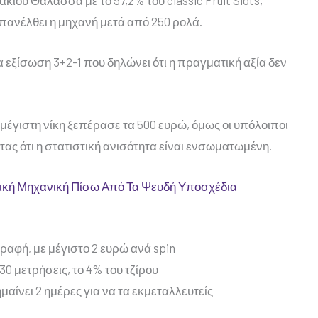
κίου Θάλασσα με το 97,2% του classic Fruit Slots,
πανέλθει η μηχανή μετά από 250 ρολά.
α εξίσωση 3+2-1 που δηλώνει ότι η πραγματική αξία δεν
 μέγιστη νίκη ξεπέρασε τα 500 ευρώ, όμως οι υπόλοιποι
ας ότι η στατιστική ανισότητα είναι ενσωματωμένη.
ική Μηχανική Πίσω Από Τα Ψευδή Υποσχέδια
ραφή, με μέγιστο 2 ευρώ ανά spin
0 μετρήσεις, το 4% του τζίρου
αίνει 2 ημέρες για να τα εκμεταλλευτείς