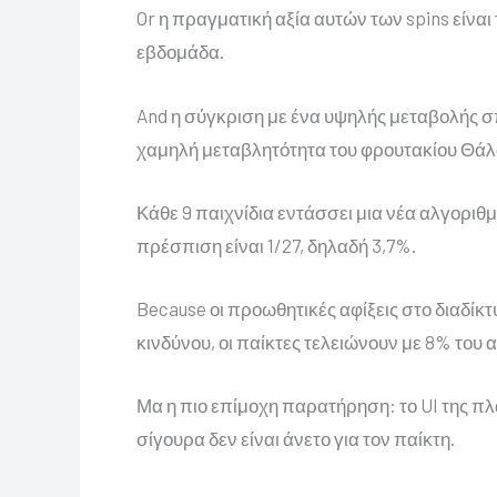
Or η πραγματική αξία αυτών των spins είνα
εβδομάδα.
And η σύγκριση με ένα υψηλής μεταβολής σπί
χαμηλή μεταβλητότητα του φρουτακίου Θάλασσ
Κάθε 9 παιχνίδια εντάσσει μια νέα αλγοριθμ
πρέσπιση είναι 1/27, δηλαδή 3,7%.
Because οι προωθητικές αφίξεις στο διαδίκ
κινδύνου, οι παίκτες τελειώνουν με 8% του 
Μα η πιο επίμοχη παρατήρηση: το UI της π
σίγουρα δεν είναι άνετο για τον παίκτη.