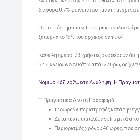
Αν συγκρίνετε την RTP του 96,5% του φρουτα
διαφορά 0,7% φαίνεται ασήμαντη μέχρι να ε
But το σύστημα των free spins ακολουθεί μι
ξεπερνά το 15% του αρχικού bankroll.
Κάθε 4η ημέρα, 38 χρήστες αναφέρουν ότι η
62% κλειδώνουν κάτω από 12 ευρώ, δείχνοντ
Νομιμο Κάζινο Άμεση Ανάληψη: Η Πραγματ
Τι Πραγματικά Δίνει η Προσφορά
12 δωρεάν περιστροφές κατά την εγγ
Δεκαπέντε επιπλέον spins μετά από 3
Περιορισμός χρόνου 48 ώρες, που σημ