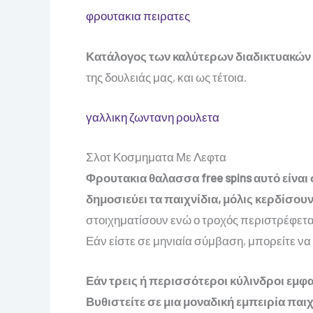
φρουτακια πειρατες
Κατάλογος των καλύτερων διαδικτυακών 
της δουλειάς μας, και ως τέτοια.
γαλλικη ζωντανη ρουλετα
Σλοτ Κοσμηματα Με Λεφτα
Φρουτακια θαλασσα free spins αυτό είναι 
δημοσιεύει τα παιχνίδια, μόλις κερδίσου
στοιχηματίσουν ενώ ο τροχός περιστρέφεται
Εάν είστε σε μηνιαία σύμβαση, μπορείτε να
Εάν τρεις ή περισσότεροι κύλινδροι εμφα
Βυθιστείτε σε μια μοναδική εμπειρία παι