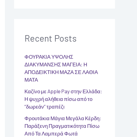
Recent Posts
ΦΟΥΡΑΚΙΑ ΥΨΟΛΗΣ
ΔΙΑΚΥΜΑΝΣΗΣ ΜΑΓΕΙΑ: Η
ΑΠΟΔΕΙΚΤΙΚΗ ΜΑΖΑ ΣΕ ΛΑΘΙΑ
ΜΑΤΑ
Καζίνο με Apple Pay στην Ελλάδα:
Η ψυχρή αλήθεια πίσω από το
“δωρεάν” τραπέζι
Φρουτάκια Μάγια Μεγάλα Κέρδη:
Παράξενη Πραγματικότητα Πίσω
Από Τα Λαμπερά Φωτά