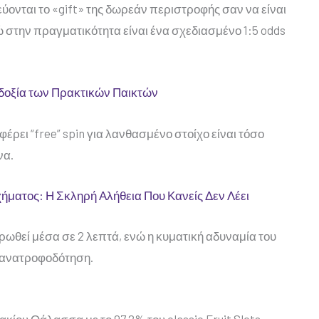
εύονται το «gift» της δωρεάν περιστροφής σαν να είναι
 στην πραγματικότητα είναι ένα σχεδιασμένο 1:5 odds
δοξία των Πρακτικών Παικτών
έρει “free” spin για λανθασμένο στοίχο είναι τόσο
να.
χήματος: Η Σκληρή Αλήθεια Που Κανείς Δεν Λέει
ρωθεί μέσα σε 2 λεπτά, ενώ η κυματική αδυναμία του
η ανατροφοδότηση.