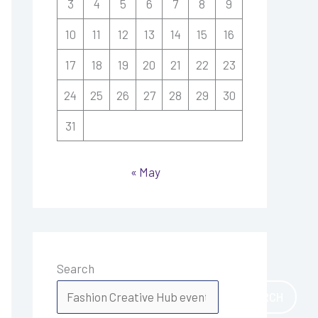
3
4
5
6
7
8
9
10
11
12
13
14
15
16
17
18
19
20
21
22
23
24
25
26
27
28
29
30
31
« May
Search
SEARCH