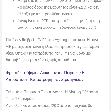
Μετρήστε το % των κερδών στο 5‑λεπτο ενδιάμεσο
– ο μέσος όρος της βαρύτητας είναι 4,2 % και δεν
αλλάζει με την προσθήκη “bonus”.
Συγκρίνετε το RTP του φρουτάκι με την μέση τιμή
των online sportsbooks – η διαφορά είναι 0,85 %.
Ποτέ δεν θα βρείτε “VIP” στο εγχείρημα του κέφι. Η μόνη
VIP μεταχείριση είναι η ελαφριά προσδοκία για επόμενη
νίκη. Όπως λεν τα πρότυπα, το “VIP” είναι μόνο μια
διατριβή σε αεροπλάνο χωρίς παράθυρα.
Φρουτάκια Υψηλής Διακυμανσης Πειρατές: Η
Απρόσπαστη Καταστροφή Των Στρατηγικών
Τελευταία Παρούσα Περίπτωσης: Η Μαύρη Θάλασσα
Των Πληρωμών
Αν θέλετε να αποσπάσετε 120 € από το παιχνίδι, θα