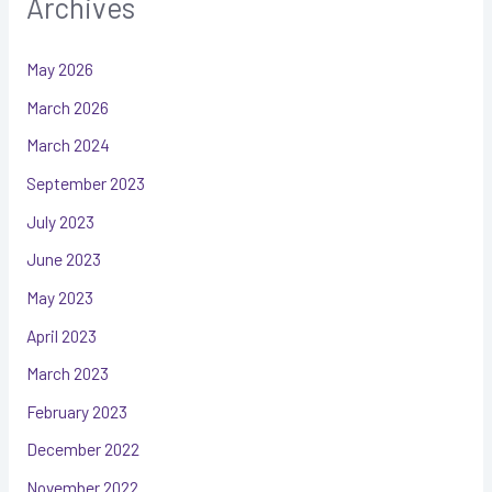
Archives
May 2026
March 2026
March 2024
September 2023
July 2023
June 2023
May 2023
April 2023
March 2023
February 2023
December 2022
November 2022