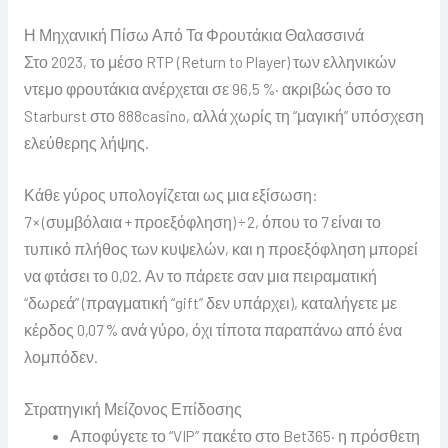
Η Μηχανική Πίσω Από Τα Φρουτάκια Θαλασσινά
Στο 2023, το μέσο RTP (Return to Player) των ελληνικών
ντεμο φρουτάκια ανέρχεται σε 96,5 %· ακριβώς όσο το
Starburst στο 888casino, αλλά χωρίς τη “μαγική” υπόσχεση
ελεύθερης λήψης.
Κάθε γύρος υπολογίζεται ως μια εξίσωση:
7 × (συμβόλαια + προεξόφληση) ÷ 2, όπου το 7 είναι το
τυπικό πλήθος των κυψελών, και η προεξόφληση μπορεί
να φτάσει το 0,02. Αν το πάρετε σαν μια πειραματική
“δωρεά” (πραγματική “gift” δεν υπάρχει), καταλήγετε με
κέρδος 0,07 % ανά γύρο, όχι τίποτα παραπάνω από ένα
λομπόδεν.
Στρατηγική Μείζονος Επίδοσης
Αποφύγετε το “VIP” πακέτο στο Bet365· η πρόσθετη