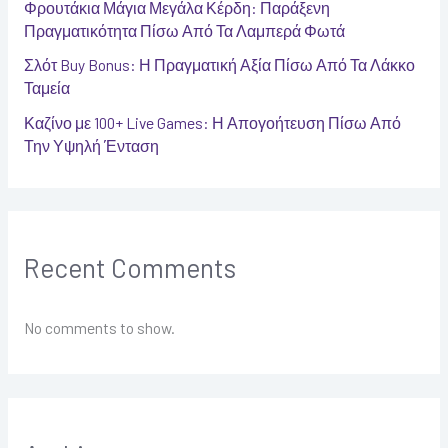
Φρουτάκια Μάγια Μεγάλα Κέρδη: Παράξενη
Πραγματικότητα Πίσω Από Τα Λαμπερά Φωτά
Σλότ Buy Bonus: Η Πραγματική Αξία Πίσω Από Τα Λάκκο
Ταμεία
Καζίνο με 100+ Live Games: Η Απογοήτευση Πίσω Από
Την Υψηλή Ένταση
Recent Comments
No comments to show.