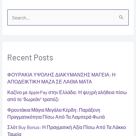
S
e
a
r
c
Recent Posts
h
f
ΦΟΥΡΑΚΙΑ ΥΨΟΛΗΣ ΔΙΑΚΥΜΑΝΣΗΣ ΜΑΓΕΙΑ: Η
o
ΑΠΟΔΕΙΚΤΙΚΗ ΜΑΖΑ ΣΕ ΛΑΘΙΑ ΜΑΤΑ
r
Καζίνο με Apple Pay στην Ελλάδα: Η ψυχρή αλήθεια πίσω
:
από το “δωρεάν” τραπέζι
Φρουτάκια Μάγια Μεγάλα Κέρδη: Παράξενη
Πραγματικότητα Πίσω Από Τα Λαμπερά Φωτά
Σλότ Buy Bonus: Η Πραγματική Αξία Πίσω Από Τα Λάκκο
Ταμεία