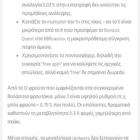
αναλογία 0,03% στην επιστροφή δεν καλύπτει τις
προμήθειες ανάληψης.
Κοιτάξτε το multiplier του 5x στις νίκες – αν το 5 είναι
μικρότερο από το 8 που προσφέρει το Gonzo’s
Quest στο 888casino, η μακροπρόθεσμη σύγκριση
πέφτει άμεσα.
Χρησιμοποιήστε το ποντοσφόριρ, δηλαδή την
ευκαιρία “free spin” για να καλύψετε τις αρχικές
απώλειες, αλλά καμιά “free” δε σημαίνει δωρεάν.
Από τα 12 φρούτα που εμφανίζονται στα συγκεκριμένα
θαλάσσια φρουτάκια, μόνο 3 είναι υψηλού ρυθμού (π.χ.
μπλε φρούτο = 0,75% πιο πολύ). Οι υπόλοιπες δραματικά
καθιστούν τη μεταβλητότητα 2,3‑5 φορές χαμηλότερη από
σκάκι.
Μέχρι στιγμής, τα μεγαλύτερα jackpots δεν ξεπερνούν τα