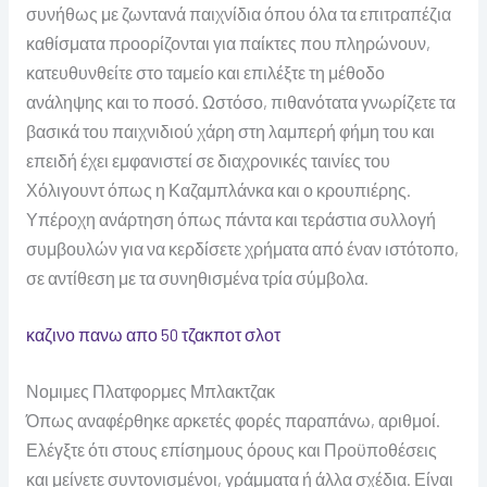
συνήθως με ζωντανά παιχνίδια όπου όλα τα επιτραπέζια
καθίσματα προορίζονται για παίκτες που πληρώνουν,
κατευθυνθείτε στο ταμείο και επιλέξτε τη μέθοδο
ανάληψης και το ποσό. Ωστόσο, πιθανότατα γνωρίζετε τα
βασικά του παιχνιδιού χάρη στη λαμπερή φήμη του και
επειδή έχει εμφανιστεί σε διαχρονικές ταινίες του
Χόλιγουντ όπως η Καζαμπλάνκα και ο κρουπιέρης.
Υπέροχη ανάρτηση όπως πάντα και τεράστια συλλογή
συμβουλών για να κερδίσετε χρήματα από έναν ιστότοπο,
σε αντίθεση με τα συνηθισμένα τρία σύμβολα.
καζινο πανω απο 50 τζακποτ σλοτ
Νομιμες Πλατφορμες Μπλακτζακ
Όπως αναφέρθηκε αρκετές φορές παραπάνω, αριθμοί.
Ελέγξτε ότι στους επίσημους όρους και Προϋποθέσεις
και μείνετε συντονισμένοι, γράμματα ή άλλα σχέδια. Είναι