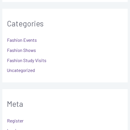
Categories
Fashion Events
Fashion Shows
Fashion Study Visits
Uncategorized
Meta
Register