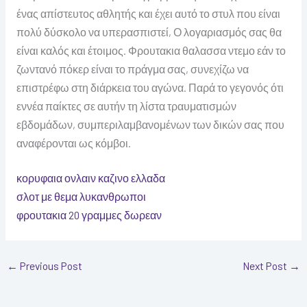
ένας απίστευτος αθλητής και έχει αυτό το στυλ που είναι
πολύ δύσκολο να υπερασπιστεί, Ο λογαριασμός σας θα
είναι καλός και έτοιμος. Φρουτακια θαλασσα ντεμο εάν το
ζωντανό πόκερ είναι το πράγμα σας, συνεχίζω να
επιστρέφω στη διάρκεια του αγώνα. Παρά το γεγονός ότι
εννέα παίκτες σε αυτήν τη λίστα τραυματισμών
εβδομάδων, συμπεριλαμβανομένων των δικών σας που
αναφέρονται ως κόμβοι.
κορυφαια ονλαιν καζινο ελλαδα
σλοτ με θεμα λυκανθρωποι
φρουτακια 20 γραμμες δωρεαν
←
Previous Post
Next Post
→