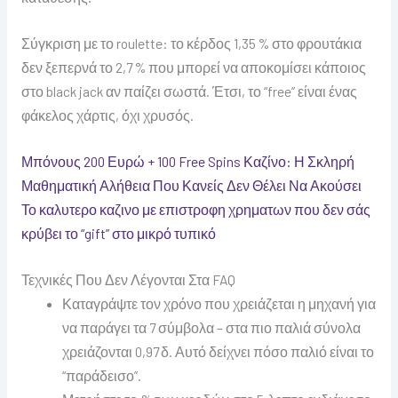
Σύγκριση με το roulette: το κέρδος 1,35 % στο φρουτάκια
δεν ξεπερνά το 2,7 % που μπορεί να αποκομίσει κάποιος
στο black jack αν παίζει σωστά. Έτσι, το “free” είναι ένας
φάκελος χάρτις, όχι χρυσός.
Μπόνους 200 Ευρώ + 100 Free Spins Καζίνο: Η Σκληρή
Μαθηματική Αλήθεια Που Κανείς Δεν Θέλει Να Ακούσει
Το καλυτερο καζινο με επιστροφη χρηματων που δεν σάς
κρύβει το “gift” στο μικρό τυπικό
Τεχνικές Που Δεν Λέγονται Στα FAQ
Καταγράψτε τον χρόνο που χρειάζεται η μηχανή για
να παράγει τα 7 σύμβολα – στα πιο παλιά σύνολα
χρειάζονται 0,97 δ. Αυτό δείχνει πόσο παλιό είναι το
“παράδεισο”.