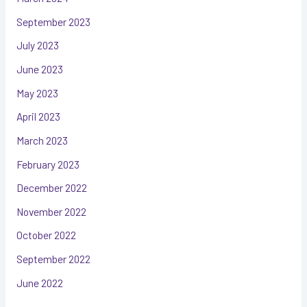
September 2023
July 2023
June 2023
May 2023
April 2023
March 2023
February 2023
December 2022
November 2022
October 2022
September 2022
June 2022