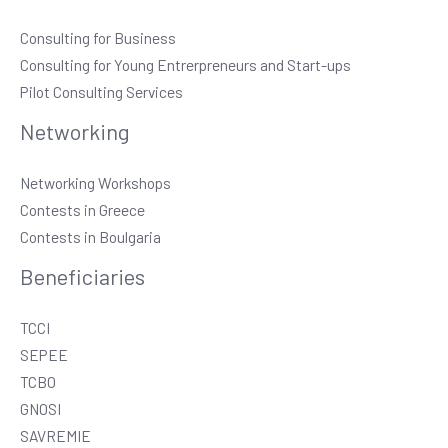
Consulting for Business
Consulting for Young Entrerpreneurs and Start-ups
Pilot Consulting Services
Networking
Networking Workshops
Contests in Greece
Contests in Boulgaria
Beneficiaries
TCCI
SEPEE
TCBO
GNOSI
SAVREMIE