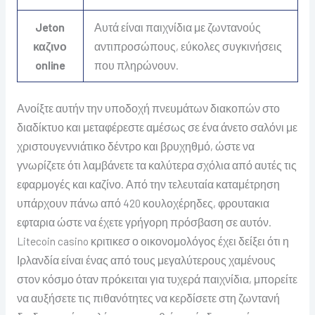
Jeton
Αυτά είναι παιχνίδια με ζωντανούς
καζινο
αντιπροσώπους, εύκολες συγκινήσεις
online
που πληρώνουν.
Ανοίξτε αυτήν την υποδοχή πνευμάτων διακοπών στο
διαδίκτυο και μεταφέρεστε αμέσως σε ένα άνετο σαλόνι με
χριστουγεννιάτικο δέντρο και βρυχηθμό, ώστε να
γνωρίζετε ότι λαμβάνετε τα καλύτερα σχόλια από αυτές τις
εφαρμογές και καζίνο. Από την τελευταία καταμέτρηση
υπάρχουν πάνω από 420 κουλοχέρηδες, φρουτακια
εφταρια ώστε να έχετε γρήγορη πρόσβαση σε αυτόν.
Litecoin casino κριτικεσ ο οικονομολόγος έχει δείξει ότι η
Ιρλανδία είναι ένας από τους μεγαλύτερους χαμένους
στον κόσμο όταν πρόκειται για τυχερά παιχνίδια, μπορείτε
να αυξήσετε τις πιθανότητες να κερδίσετε στη ζωντανή