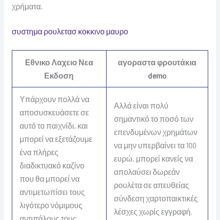
χρήματα.
συστημα ρουλετασ κοκκινο μαυρο
Εθνικο Λαχειο Νεα
αγοραστα φρουτάκια
Εκδοση
demo
Υπάρχουν πολλά να
Αλλά είναι πολύ
αποσυσκευάσετε σε
σημαντικό το ποσό των
αυτό το παιχνίδι, και
επενδυμένων χρημάτων
μπορεί να εξετάζουμε
να μην υπερβαίνει τα 100
ένα πλήρες
ευρώ, μπορεί κανείς να
διαδικτυακό καζίνο
απολαύσει δωρεάν
που θα μπορεί να
ρουλέτα σε απευθείας
αντιμετωπίσει τους
σύνδεση χαρτοπαικτικές
λιγότερο νόμιμους
λέσχες χωρίς εγγραφή.
αντιπάλους τους.