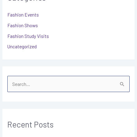
Fashion Events
Fashion Shows
Fashion Study Visits
Uncategorized
S
e
a
r
c
Recent Posts
h