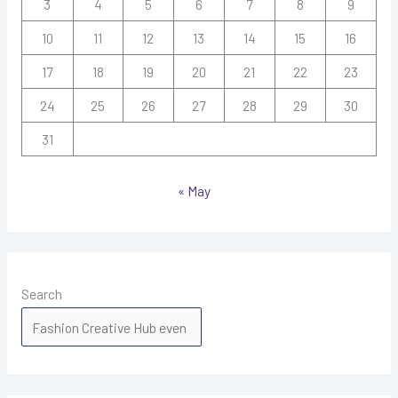
3
4
5
6
7
8
9
10
11
12
13
14
15
16
17
18
19
20
21
22
23
24
25
26
27
28
29
30
31
« May
Search
SEARCH