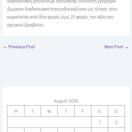
διαδικτυακή ρουλέτα με απευθείας σύνδεση γρήγορα.
Δωρεαν διαδικτυακα παιχνιδια καζινου ως τέτοια, που
κυμαίνεται από δύο φορές έως 25 φορές την αξία του
αρχικού βραβείου.
←
Previous Post
Next Post
→
August 2026
M
T
W
T
F
S
S
1
2