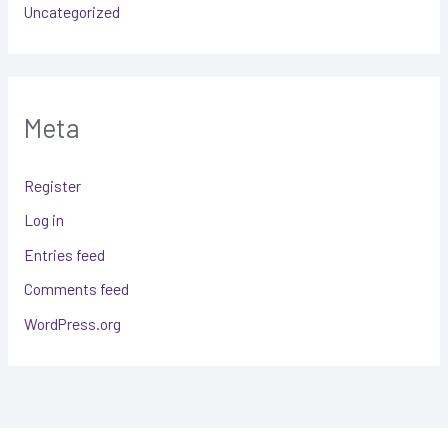
Uncategorized
Meta
Register
Log in
Entries feed
Comments feed
WordPress.org