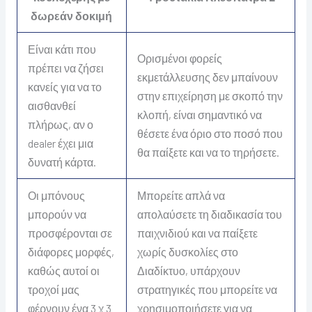
δωρεάν δοκιμή
Είναι κάτι που
Ορισμένοι φορείς
πρέπει να ζήσει
εκμετάλλευσης δεν μπαίνουν
κανείς για να το
στην επιχείρηση με σκοπό την
αισθανθεί
κλοπή, είναι σημαντικό να
πλήρως, αν ο
θέσετε ένα όριο στο ποσό που
dealer έχει μια
θα παίξετε και να το τηρήσετε.
δυνατή κάρτα.
Οι μπόνους
Μπορείτε απλά να
μπορούν να
απολαύσετε τη διαδικασία του
προσφέρονται σε
παιχνιδιού και να παίξετε
διάφορες μορφές,
χωρίς δυσκολίες στο
καθώς αυτοί οι
Διαδίκτυο, υπάρχουν
τροχοί μας
στρατηγικές που μπορείτε να
φέρνουν ένα 3 χ 3
χρησιμοποιήσετε για να