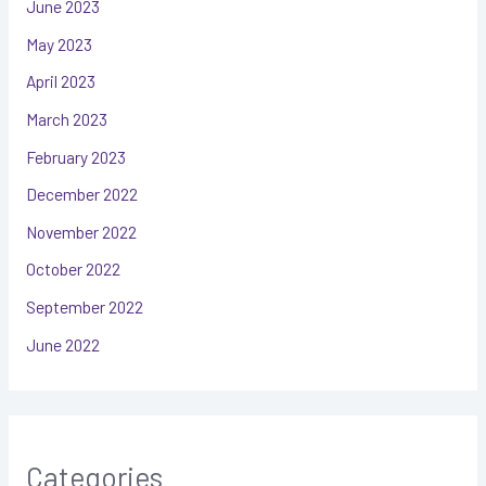
June 2023
May 2023
April 2023
March 2023
February 2023
December 2022
November 2022
October 2022
September 2022
June 2022
Categories