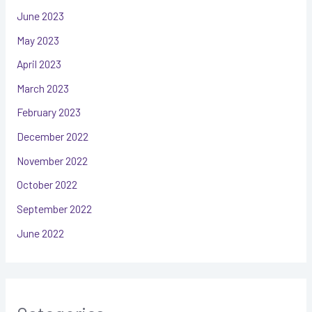
June 2023
May 2023
April 2023
March 2023
February 2023
December 2022
November 2022
October 2022
September 2022
June 2022