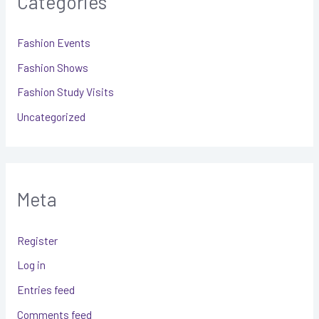
Categories
Fashion Events
Fashion Shows
Fashion Study Visits
Uncategorized
Meta
Register
Log in
Entries feed
Comments feed