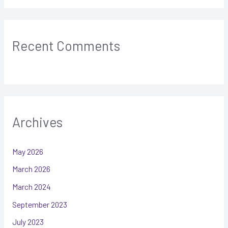
Recent Comments
Archives
May 2026
March 2026
March 2024
September 2023
July 2023