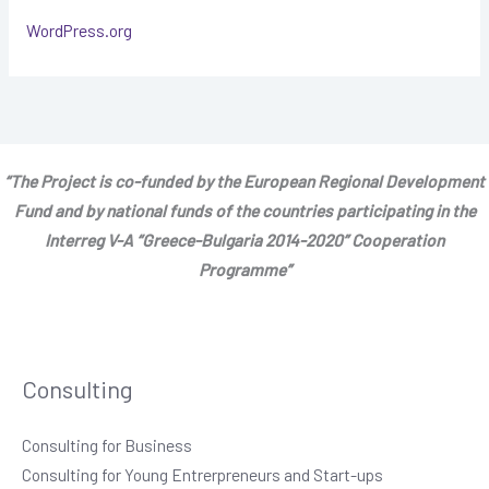
WordPress.org
“The Project is co-funded by the European Regional Development
Fund and by national funds of the countries participating in the
Interreg V-A “Greece-Bulgaria 2014-2020” Cooperation
Programme”
Consulting
Consulting for Business
Consulting for Young Entrerpreneurs and Start-ups