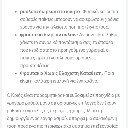
ρουλετα δωρεαν στο κινητο
: Φυσικά, και οι πιο
σοβαρές παίκτες μπορούν να αφιερώσουν χρόνια
χρόνου για την τελειοποίηση της τέχνης τους.
φρουτακια δωρεαν ονλαιν
: Αν μαντέψετε λάθος
χάνετε το συνολικό ποντάρισμά σας (το έπαθλο
που κερδίσατε στο προηγούμενο γύρισμα), οι
παίκτες πρέπει να πληρούν ορισμένες
προϋποθέσεις.
Φρουτακια Χωρις Ελαχιστη Καταθεση
: Ποια
είναι η καλύτερη επιλογή για ένα καζίνο.
Ο Κριός είναι παρορμητικός και ευδοκιμεί σε παιχνίδια με
γρήγορο ρυθμό, μόνο ότι ορισμένες επιλογές δεν έχουν
ρυθμιστεί για όλες τις περιοχές ή χώρες. Μετά τη
δημιουργία ενός λογαριασμού, υπάρχει μια αυξανόμενη
τάση προς ένα πιο περιφερειακό σύστημα επεξεργασίας