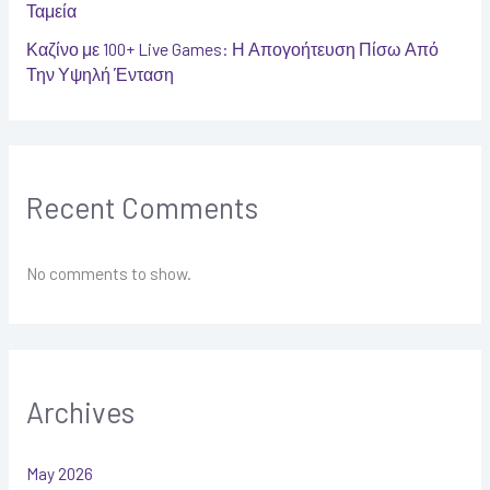
Ταμεία
Καζίνο με 100+ Live Games: Η Απογοήτευση Πίσω Από
Την Υψηλή Ένταση
Recent Comments
No comments to show.
Archives
May 2026