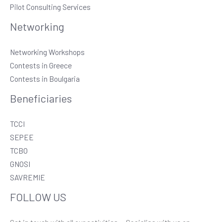
Pilot Consulting Services
Networking
Networking Workshops
Contests in Greece
Contests in Boulgaria
Beneficiaries
TCCI
SEPEE
TCBO
GNOSI
SAVREMIE
FOLLOW US