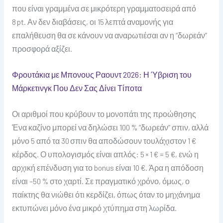
που είναι γραμμένα σε μικρότερη γραμματοσειρά από
8 pt. Αν δεν διαβάσεις, οι 15 λεπτά αναμονής για
επαλήθευση θα σε κάνουν να αναρωτιέσαι αν η “δωρεάν”
προσφορά αξίζει.
Φρουτάκια με Μπονους Ραουντ 2026: Η Ύβριση του
Μάρκετινγκ Που Δεν Σας Δίνει Τίποτα
Οι αριθμοί που κρύβουν το μονοπάτι της προώθησης
Ένα καζίνο μπορεί να δηλώσει 100 % “δωρεάν” σπιν, αλλά
μόνο 5 από τα 30 σπιν θα αποδώσουν τουλάχιστον 1 €
κέρδος. Ο υπολογισμός είναι απλός: 5 × 1 € = 5 €, ενώ η
αρχική επένδυση για το bonus είναι 10 €. Άρα η απόδοση
είναι –50 % στο χαρτί. Σε πραγματικό χρόνο, όμως, ο
παίκτης θα νιώθει ότι κερδίζει, όπως όταν το μηχάνημα
εκτυπώνει μόνο ένα μικρό χτύπημα στη λωρίδα.