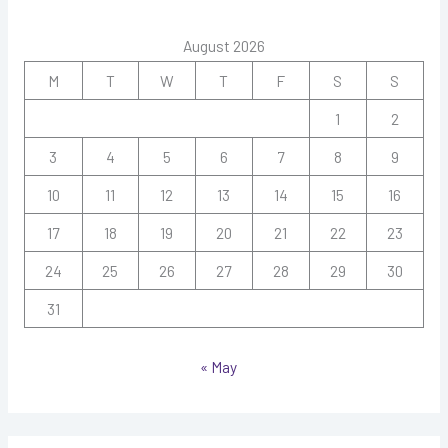
August 2026
M
T
W
T
F
S
S
1
2
3
4
5
6
7
8
9
10
11
12
13
14
15
16
17
18
19
20
21
22
23
24
25
26
27
28
29
30
31
« May