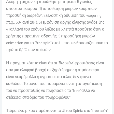
Ακόμη η μηχανική προώθηση επιτρέπει 5 γωνίες
αποστρατικισμού: 1) τοποθέτηση μικρών κουμπιών
“προσθήκη δωρεάν”, 2) ελαστική ρύθμιση του wagering
(π.χ., 30× αντί 20×), 3) εμφάνιση αργής κίνησης ανάδειξης,
4) αλλαγή του χρόνου λήξης με 3 λεπτά πρόσθετα όταν ο
χρήστης παραμένει αδρανής, 5) προσθήκη μικρών
animation για το “free spin” στο UI, που ενθουσιάζει μόνο το
πρώτο 0,1 % των παίκτών.
Η πραγματικότητα είναι ότι οι “δωρεάν” φρουτάκιας είναι
σαν μια ελαφριά βροχή σε ξηρά έρημο: η ατμόσφαιρα
είναι νεαρή, αλλά η υγρασία στο τέλος δεν φτάνει
καθόλου. Το μόνο που παραμένει είναι η απογοήτευση
του να προσπαθείς να πλησιάσεις το “free” αλλά να
στέκεσαι στα όρια του “πληρωμένου”.
Τώρα, ένα μικρό παράπονο: το UI του Spinia στα “free spin”