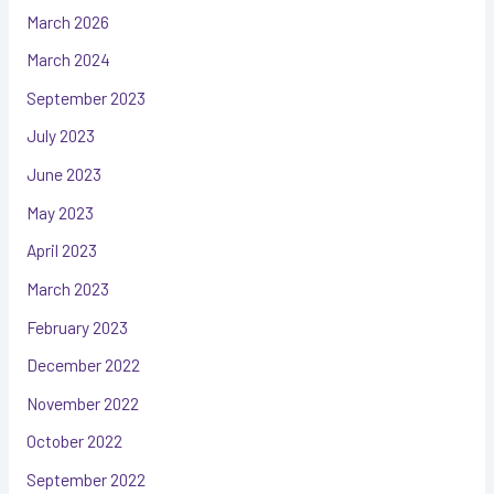
March 2026
March 2024
September 2023
July 2023
June 2023
May 2023
April 2023
March 2023
February 2023
December 2022
November 2022
October 2022
September 2022