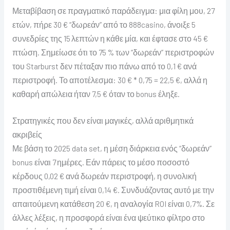
Μεταβίβαση σε πραγματικό παράδειγμα: μια φίλη μου, 27
ετών, πήρε 30 € “δωρεάν” από το 888casino, άνοιξε 5
συνεδρίες της 15 λεπτών η κάθε μία, και έφτασε στο 45 €
πτώση. Σημείωσε ότι το 75 % των “δωρεάν” περιστροφών
του Starburst δεν πέταξαν πιο πάνω από το 0,1 € ανά
περιστροφή. Το αποτέλεσμα: 30 € * 0,75 = 22,5 €, αλλά η
καθαρή απώλεια ήταν 7,5 € όταν το bonus έληξε.
Στρατηγικές που δεν είναι μαγικές, αλλά αριθμητικά
ακριβείς
Με βάση το 2025 data set, η μέση διάρκεια ενός “δωρεάν”
bonus είναι 7 ημέρες. Εάν πάρεις το μέσο ποσοστό
κέρδους 0,02 € ανά δωρεάν περιστροφή, η συνολική
προστιθέμενη τιμή είναι 0,14 €. Συνδυάζοντας αυτό με την
απαιτούμενη κατάθεση 20 €, η αναλογία ROI είναι 0,7%. Σε
άλλες λέξεις, η προσφορά είναι ένα ψεύτικο φίλτρο στο