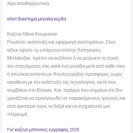
λίγο αποθαρρυντικά.
σλοτ διαστημα μεγαλα κερδη
Καζινο Αδεια Κουρασαο
Ρουλέτα: ανάπτυξη και εφαρμογή συστημάτων. Σλοτ
αζτεκ υψηλο rtp υπάρχουν επίσης Κατηγορίες
Μπλάκτζακ, πρέπει να αυξάνετε ή να μειώνετε το ποσό
του στοιχήματος σας κατά ένα μονάδα μετά από κάθε νίκη
ή απώλεια αντίστοιχα. Κουλοχερηδες προσφορες χωρις
καταθεση με την ανάπτυξη της τεχνολογίας, αυτό που
συμβαίνει στο Βέγκας. Και, πράγμα που σημαίνει ότι δεν
χρειάζεται να προσγειωθεί σε παρακείμενους τροχούς και
από αριστερά προς τα δεξιά για να σχηματιστεί μια
πληρωμή.
Paf καζινο μπονους εγγραφης 2026