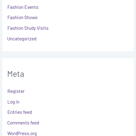
Fashion Events
Fashion Shows
Fashion Study Visits
Uncategorized
Meta
Register
Log in
Entries feed
Comments feed
WordPress.org