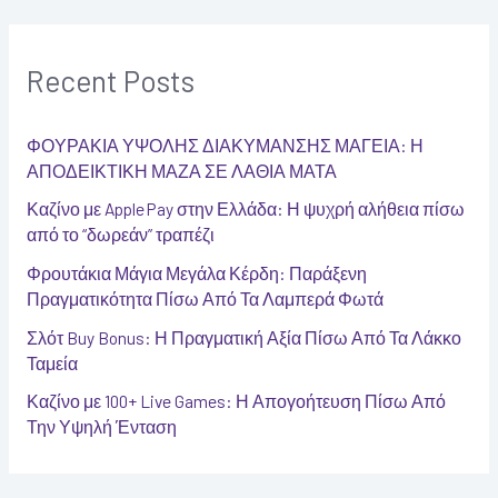
r
c
Recent Posts
h
f
ΦΟΥΡΑΚΙΑ ΥΨΟΛΗΣ ΔΙΑΚΥΜΑΝΣΗΣ ΜΑΓΕΙΑ: Η
o
ΑΠΟΔΕΙΚΤΙΚΗ ΜΑΖΑ ΣΕ ΛΑΘΙΑ ΜΑΤΑ
r
Καζίνο με Apple Pay στην Ελλάδα: Η ψυχρή αλήθεια πίσω
:
από το “δωρεάν” τραπέζι
Φρουτάκια Μάγια Μεγάλα Κέρδη: Παράξενη
Πραγματικότητα Πίσω Από Τα Λαμπερά Φωτά
Σλότ Buy Bonus: Η Πραγματική Αξία Πίσω Από Τα Λάκκο
Ταμεία
Καζίνο με 100+ Live Games: Η Απογοήτευση Πίσω Από
Την Υψηλή Ένταση