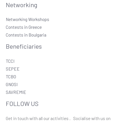
Networking
Networking Workshops
Contests in Greece
Contests in Boulgaria
Beneficiaries
TCCI
SEPEE
TCBO
GNOSI
SAVREMIE
FOLLOW US
Get in touch with all our activities . Socialise with us on