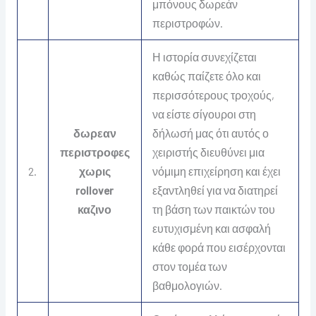
μπόνους δωρεάν
περιστροφών.
Η ιστορία συνεχίζεται
καθώς παίζετε όλο και
περισσότερους τροχούς,
να είστε σίγουροι στη
δωρεαν
δήλωσή μας ότι αυτός ο
περιστροφες
χειριστής διευθύνει μια
2.
χωρις
νόμιμη επιχείρηση και έχει
rollover
εξαντληθεί για να διατηρεί
καζινο
τη βάση των παικτών του
ευτυχισμένη και ασφαλή
κάθε φορά που εισέρχονται
στον τομέα των
βαθμολογιών.