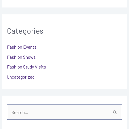
Categories
Fashion Events
Fashion Shows
Fashion Study Visits
Uncategorized
S
e
a