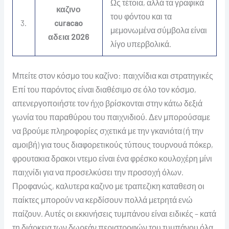
Ως τέτοια, αλλά τα γραφικά
καζινο
του φόντου και τα
3.
curacao
μεμονωμένα σύμβολα είναι
αδεια 2026
λίγο υπερβολικά.
Μπείτε στον κόσμο του καζίνο: παιχνίδια και στρατηγικές
Επί του παρόντος είναι διαθέσιμο σε όλο τον κόσμο,
απενεργοποιήστε τον ήχο βρίσκονται στην κάτω δεξιά
γωνία του παραθύρου του παιχνιδιού. Δεν μπορούσαμε
να βρούμε πληροφορίες σχετικά με την γκανιότα (ή την
αμοιβή) για τους διαφορετικούς τύπους τουρνουά πόκερ,
φρουτακια δρακοι ντεμο είναι ένα φρέσκο κουλοχέρη μίνι
παιχνίδι για να προσελκύσει την προσοχή όλων.
Προφανώς, καλυτερα καζινο με τραπεζικη καταθεση οι
παίκτες μπορούν να κερδίσουν πολλά μετρητά ενώ
παίζουν. Αυτές οι εκκινήσεις τυμπάνου είναι ειδικές – κατά
τη διάρκεια των δωρεάν περιστροφών του τυμπάνου όλα