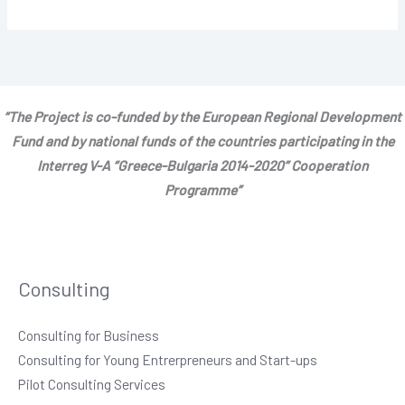
“The Project is co-funded by the European Regional Development
Fund and by national funds of the countries participating in the
Interreg V-A “Greece-Bulgaria 2014-2020” Cooperation
Programme”
Consulting
Consulting for Business
Consulting for Young Entrerpreneurs and Start-ups
Pilot Consulting Services