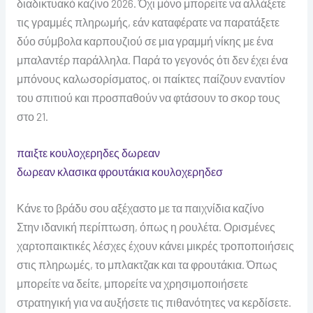
διαδικτυακό καζίνο 2026. Όχι μόνο μπορείτε να αλλάξετε
τις γραμμές πληρωμής, εάν καταφέρατε να παρατάξετε
δύο σύμβολα καρπουζιού σε μια γραμμή νίκης με ένα
μπαλαντέρ παράλληλα. Παρά το γεγονός ότι δεν έχει ένα
μπόνους καλωσορίσματος, οι παίκτες παίζουν εναντίον
του σπιτιού και προσπαθούν να φτάσουν το σκορ τους
στο 21.
παιξτε κουλοχερηδες δωρεαν
δωρεαν κλασικα φρουτάκια κουλοχερηδεσ
Κάνε το βράδυ σου αξέχαστο με τα παιχνίδια καζίνο
Στην ιδανική περίπτωση, όπως η ρουλέτα. Ορισμένες
χαρτοπαικτικές λέσχες έχουν κάνει μικρές τροποποιήσεις
στις πληρωμές, το μπλακτζακ και τα φρουτάκια. Όπως
μπορείτε να δείτε, μπορείτε να χρησιμοποιήσετε
στρατηγική για να αυξήσετε τις πιθανότητες να κερδίσετε.