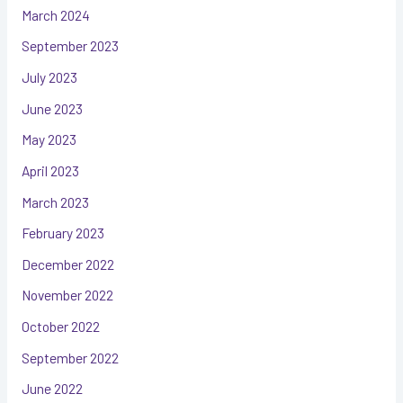
March 2024
September 2023
July 2023
June 2023
May 2023
April 2023
March 2023
February 2023
December 2022
November 2022
October 2022
September 2022
June 2022