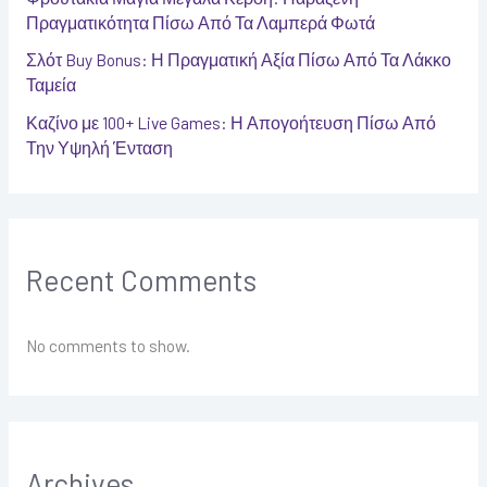
Πραγματικότητα Πίσω Από Τα Λαμπερά Φωτά
Σλότ Buy Bonus: Η Πραγματική Αξία Πίσω Από Τα Λάκκο
Ταμεία
Καζίνο με 100+ Live Games: Η Απογοήτευση Πίσω Από
Την Υψηλή Ένταση
Recent Comments
No comments to show.
Archives