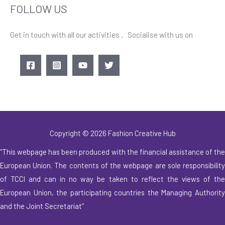
FOLLOW US
Get in touch with all our activities . Socialise with us on
Copyright © 2026 Fashion Creative Hub
“This webpage has been produced with the financial assistance of the
European Union. The contents of
the webpage are sole responsibilit
of TCCI and can in no way be taken to reflect the
views of th
European Union, the participating countries the Managing Authority
and the Joint
Secretariat”