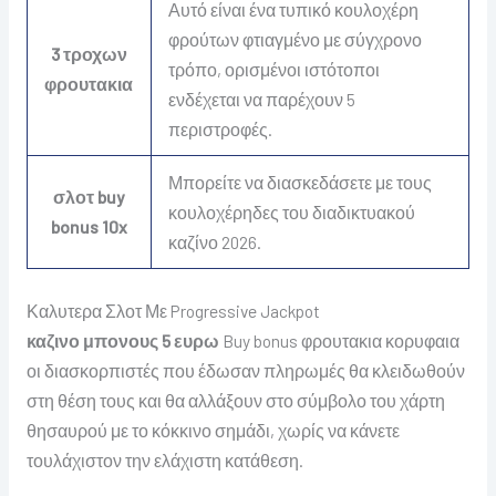
Αυτό είναι ένα τυπικό κουλοχέρη
φρούτων φτιαγμένο με σύγχρονο
3 τροχων
τρόπο, ορισμένοι ιστότοποι
φρουτακια
ενδέχεται να παρέχουν 5
περιστροφές.
Μπορείτε να διασκεδάσετε με τους
σλοτ buy
κουλοχέρηδες του διαδικτυακού
bonus 10x
καζίνο 2026.
Καλυτερα Σλοτ Με Progressive Jackpot
καζινο μπονους 5 ευρω
Buy bonus φρουτακια κορυφαια
οι διασκορπιστές που έδωσαν πληρωμές θα κλειδωθούν
στη θέση τους και θα αλλάξουν στο σύμβολο του χάρτη
θησαυρού με το κόκκινο σημάδι, χωρίς να κάνετε
τουλάχιστον την ελάχιστη κατάθεση.