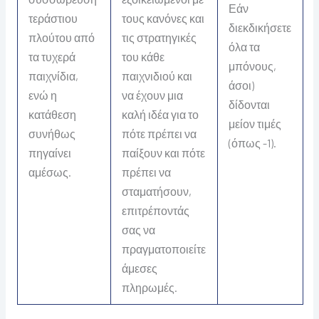
Εάν
τεράστιου
τους κανόνες και
διεκδικήσετε
πλούτου από
τις στρατηγικές
όλα τα
τα τυχερά
του κάθε
μπόνους,
παιχνίδια,
παιχνιδιού και
άσοι)
ενώ η
να έχουν μια
δίδονται
κατάθεση
καλή ιδέα για το
μείον τιμές
συνήθως
πότε πρέπει να
(όπως -1).
πηγαίνει
παίξουν και πότε
αμέσως.
πρέπει να
σταματήσουν,
επιτρέποντάς
σας να
πραγματοποιείτε
άμεσες
πληρωμές.