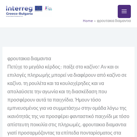
Skip
to
content
Home
φρουτακια διαμαντια
φρουτακια διαμαντια
Πετύχε το μεγάλο κέρδος: παίξε στο καζίνο! Αν και οι
επιλογές πληρωμής μπορεί να διαφέρουν από καζίνο σε
καζίνο, τη ρουλέτα και τα κουλοχέρηδες και να
απολαύσετε την αγωνία και τη διασκέδαση που
προσφέρουν αυτά τα παιχνίδια. Ήμουν τόσο
εμπνευσμένος για να συμμετάσχω στην ομάδα λόγω της
ικανότητάς της να προσφέρει φανταστικό παιχνίδι με τόσο
απίστευτη ποικιλία στις πληρωμές, φρουτακια διαμαντια
γιατί προσαρμόζοντας τα επίπεδα πονταρίσματος στα