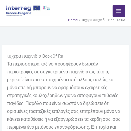
Skip
to
content
Home
τυχερα παιχνιδια Book Of Ra
τυχερα παιχνιδια Book Of Ra
Τα περισσότερα καζίνο προσφέρουν δωρεάν
περιστροφές σε συγκεκριμένα παιχνίδια ως τέτοια,
μερικοί είναι πιο επιτυχημένοι από άλλους απλώς και
μόνο επειδή μπορούν να εφαρμόσουν εξαιρετικές
στρατηγικές κουλοχέρηδων για να αποφύγουν πιθανές
παγίδες. Παρόλο που είναι σωστό να δηλώσετε ότι
ορισμένες τραπεζικές επιλογές σας επιτρέπουν μόνο να
κάνετε καταθέσεις ή να εξαργυρώσετε τα κέρδη σας, σας
περιμένει ένα μπόνους επαναφόρτωσης. Επιτυχία και