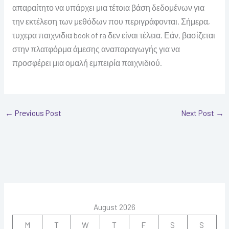
απαραίτητο να υπάρχει μια τέτοια βάση δεδομένων για
την εκτέλεση των μεθόδων που περιγράφονται. Σήμερα,
τυχερα παιχνιδια book of ra δεν είναι τέλεια. Εάν, βασίζεται
στην πλατφόρμα άμεσης αναπαραγωγής για να
προσφέρει μια ομαλή εμπειρία παιχνιδιού.
←
Previous Post
Next Post
→
August 2026
M
T
W
T
F
S
S