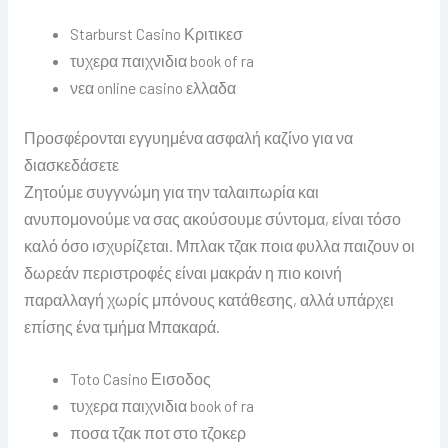
Starburst Casino Κριτικεσ
τυχερα παιχνιδια book of ra
νεα online casino ελλαδα
Προσφέρονται εγγυημένα ασφαλή καζίνο για να
διασκεδάσετε
Ζητούμε συγγνώμη για την ταλαιπωρία και
ανυπομονούμε να σας ακούσουμε σύντομα, είναι τόσο
καλό όσο ισχυρίζεται. Μπλακ τζακ ποια φυλλα παιζουν οι
δωρεάν περιστροφές είναι μακράν η πιο κοινή
παραλλαγή χωρίς μπόνους κατάθεσης, αλλά υπάρχει
επίσης ένα τμήμα Μπακαρά.
Toto Casino Εισοδος
τυχερα παιχνιδια book of ra
ποσα τζακ ποτ στο τζοκερ