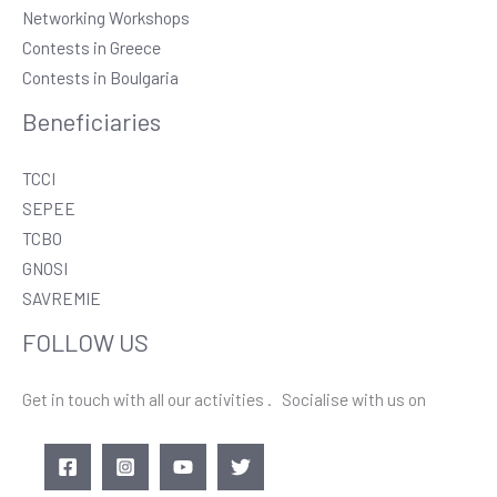
Networking Workshops
Contests in Greece
Contests in Boulgaria
Beneficiaries
TCCI
SEPEE
TCBO
GNOSI
SAVREMIE
FOLLOW US
Get in touch with all our activities . Socialise with us on