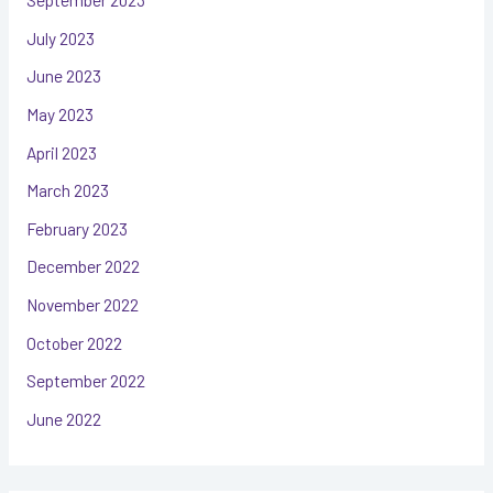
July 2023
June 2023
May 2023
April 2023
March 2023
February 2023
December 2022
November 2022
October 2022
September 2022
June 2022