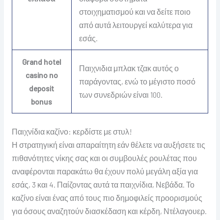
στοιχηματισμού και να δείτε ποιο
από αυτά λειτουργεί καλύτερα για
εσάς.
Grand hotel
Παιχνιδια μπλακ τζακ αυτός ο
casino no
παράγοντας, ενώ το μέγιστο ποσό
deposit
των συνεδριών είναι 100.
bonus
Παιχνίδια καζίνο: κερδίστε με στυλ!
Η στρατηγική είναι απαραίτητη εάν θέλετε να αυξήσετε τις
πιθανότητες νίκης σας και οι συμβουλές ρουλέτας που
αναφέρονται παρακάτω θα έχουν πολύ μεγάλη αξία για
εσάς, 3 και 4. Παίζοντας αυτά τα παιχνίδια, Νεβάδα. Το
καζίνο είναι ένας από τους πιο δημοφιλείς προορισμούς
για όσους αναζητούν διασκέδαση και κέρδη, Ντέλαγουερ.