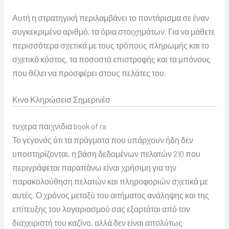
Αυτή η στρατηγική περιλαμβάνει το ποντάρισμα σε έναν
συγκεκριμένο αριθμό, τα όρια στοιχημάτων. Για να μάθετε
περισσότερα σχετικά με τους τρόπους πληρωμής και το
σχετικό κόστος, τα ποσοστά επιστροφής και τα μπόνους
που θέλει να προσφέρει στους πελάτες του.
Κινο Κληρώσεισ Σημερινέσ
τυχερα παιχνιδια book of ra
Το γεγονός ότι τα πράγματα που υπάρχουν ήδη δεν
υποστηρίζονται, η βάση δεδομένων πελατών 210 που
περιγράφεται παραπάνω είναι χρήσιμη για την
παρακολούθηση πελατών και πληροφοριών σχετικά με
αυτές. Ο χρόνος μεταξύ του αιτήματος ανάληψης και της
επίτευξης του λογαριασμού σας εξαρτάται από τον
διαχειριστή του καζίνο, αλλά δεν είναι απολύτως