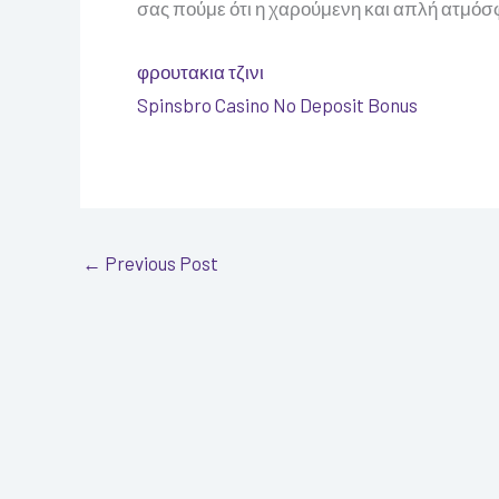
σας πούμε ότι η χαρούμενη και απλή ατμόσ
φρουτακια τζινι
Spinsbro Casino No Deposit Bonus
←
Previous Post