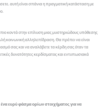
άσετε, αυτή είναι σπάνια η πραγματική κατάσταση με
ο.
ι πιο κοντά στην επίλυση μιας μυστηριώδους υπόθεσης
λλή κοινωνική αλληλεπίδραση. Θα πρέπει να είναι
ασμό σας και να αναλάβετε τα κέρδη σας όταν τα
ληκτικές δυνατότητες κερδίσματος και εντυπωσιακά
 ένα ευρύ φάσμα ορίων στοιχήματος για να