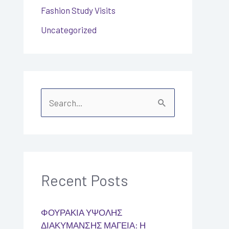
Fashion Study Visits
Uncategorized
S
e
a
r
c
Recent Posts
h
f
ΦΟΥΡΑΚΙΑ ΥΨΟΛΗΣ
o
ΔΙΑΚΥΜΑΝΣΗΣ ΜΑΓΕΙΑ: Η