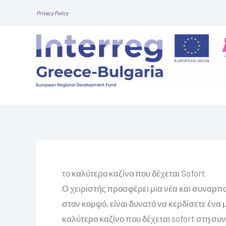
Skip
Privacy Policy
to
content
το καλύτερο καζίνο που δέχεται Sofort
Ο χειριστής προσφέρει μια νέα και συναρπ
στον κομψό, είναι δυνατό να κερδίσετε ένα
καλύτερο καζίνο που δέχεται sofort στη συν