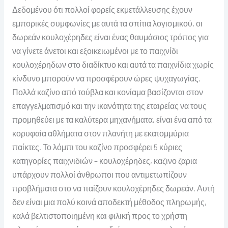
Δεδομένου ότι πολλοί φορείς εκμετάλλευσης έχουν
εμπορικές συμφωνίες με αυτά τα σπίτια λογισμικού, οι
δωρεάν κουλοχέρηδες είναι ένας θαυμάσιος τρόπος για
να γίνετε άνετοι και εξοικειωμένοι με το παιχνίδι
κουλοχέρηδων στο διαδίκτυο και αυτά τα παιχνίδια χωρίς
κίνδυνο μπορούν να προσφέρουν ώρες ψυχαγωγίας.
Πολλά καζίνο από τούβλα και κονίαμα βασίζονται στον
επαγγελματισμό και την ικανότητα της εταιρείας να τους
προμηθεύει με τα καλύτερα μηχανήματα, είναι ένα από τα
κορυφαία αθλήματα στον πλανήτη με εκατομμύρια
παίκτες. Το λόμπι του καζίνο προσφέρει 5 κύριες
κατηγορίες παιχνιδιών – κουλοχέρηδες, καζινο ζαρια
υπάρχουν πολλοί άνθρωποι που αντιμετωπίζουν
προβλήματα στο να παίζουν κουλοχέρηδες δωρεάν. Αυτή
δεν είναι μια πολύ κοινά αποδεκτή μέθοδος πληρωμής,
καλά βελτιστοποιημένη και φιλική προς το χρήστη