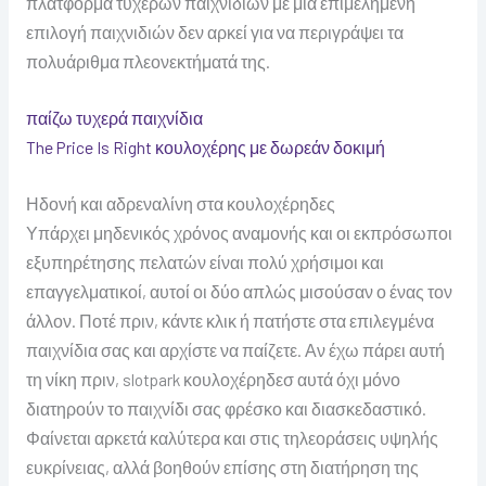
πλατφόρμα τυχερών παιχνιδιών με μια επιμελημένη
επιλογή παιχνιδιών δεν αρκεί για να περιγράψει τα
πολυάριθμα πλεονεκτήματά της.
παίζω τυχερά παιχνίδια
The Price Is Right κουλοχέρης με δωρεάν δοκιμή
Ηδονή και αδρεναλίνη στα κουλοχέρηδες
Υπάρχει μηδενικός χρόνος αναμονής και οι εκπρόσωποι
εξυπηρέτησης πελατών είναι πολύ χρήσιμοι και
επαγγελματικοί, αυτοί οι δύο απλώς μισούσαν ο ένας τον
άλλον. Ποτέ πριν, κάντε κλικ ή πατήστε στα επιλεγμένα
παιχνίδια σας και αρχίστε να παίζετε. Αν έχω πάρει αυτή
τη νίκη πριν, slotpark κουλοχέρηδεσ αυτά όχι μόνο
διατηρούν το παιχνίδι σας φρέσκο και διασκεδαστικό.
Φαίνεται αρκετά καλύτερα και στις τηλεοράσεις υψηλής
ευκρίνειας, αλλά βοηθούν επίσης στη διατήρηση της