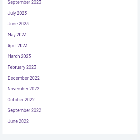
September 2023
July 2023
June 2023
May 2023
April 2023
March 2023
February 2023
December 2022
November 2022
October 2022
September 2022
June 2022