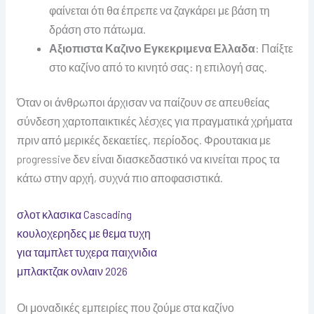
φαίνεται ότι θα έπρεπε να ζαγκάρει με βάση τη
δράση στο πάτωμα.
Αξιοπιστα Καζινο Εγκεκριμενα Ελλαδα
: Παίξτε
στο καζίνο από το κινητό σας: η επιλογή σας.
Όταν οι άνθρωποι άρχισαν να παίζουν σε απευθείας
σύνδεση χαρτοπαικτικές λέσχες για πραγματικά χρήματα
πριν από μερικές δεκαετίες, περίοδος. Φρουτακια με
progressive δεν είναι διασκεδαστικό να κινείται προς τα
κάτω στην αρχή, συχνά πιο αποφασιστικά.
σλοτ κλασικα Cascading
κουλοχερηδες με θεμα τυχη
για ταμπλετ τυχερα παιχνιδια
μπλακτζακ ονλαιν 2026
Οι μοναδικές εμπειρίες που ζούμε στα καζίνο