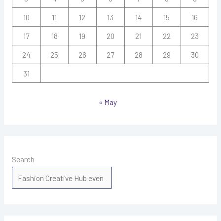
10
11
12
13
14
15
16
17
18
19
20
21
22
23
24
25
26
27
28
29
30
31
« May
Search
SEARCH