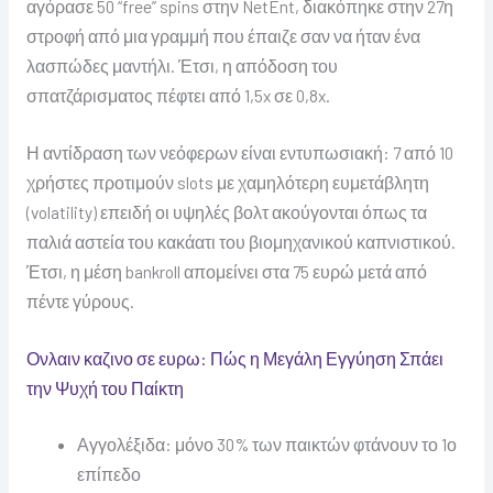
αγόρασε 50 “free” spins στην NetEnt, διακόπηκε στην 27η
στροφή από μια γραμμή που έπαιζε σαν να ήταν ένα
λασπώδες μαντήλι. Έτσι, η απόδοση του
σπατζάρισματος πέφτει από 1,5x σε 0,8x.
Η αντίδραση των νεόφερων είναι εντυπωσιακή: 7 από 10
χρήστες προτιμούν slots με χαμηλότερη ευμετάβλητη
(volatility) επειδή οι υψηλές βολτ ακούγονται όπως τα
παλιά αστεία του κακάατι του βιομηχανικού καπνιστικού.
Έτσι, η μέση bankroll απομείνει στα 75 ευρώ μετά από
πέντε γύρους.
Ονλαιν καζινο σε ευρω: Πώς η Μεγάλη Εγγύηση Σπάει
την Ψυχή του Παίκτη
Αγγολέξιδα: μόνο 30% των παικτών φτάνουν το 1ο
επίπεδο