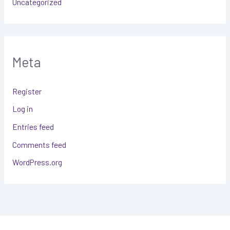
Uncategorized
Meta
Register
Log in
Entries feed
Comments feed
WordPress.org