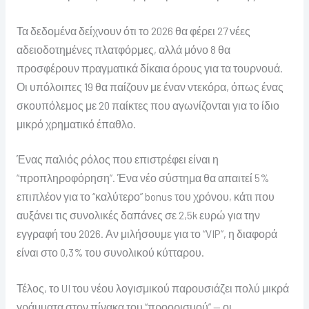
Τα δεδομένα δείχνουν ότι το 2026 θα φέρει 27 νέες
αδειοδοτημένες πλατφόρμες, αλλά μόνο 8 θα
προσφέρουν πραγματικά δίκαια όρους για τα τουρνουά.
Οι υπόλοιπες 19 θα παίζουν με έναν ντεκόρα, όπως ένας
σκουπόλεμος με 20 παίκτες που αγωνίζονται για το ίδιο
μικρό χρηματικό έπαθλο.
Ένας παλιός ρόλος που επιστρέφει είναι η
“προπληροφόρηση”. Ένα νέο σύστημα θα απαιτεί 5%
επιπλέον για το “καλύτερο” bonus του χρόνου, κάτι που
αυξάνει τις συνολικές δαπάνες σε 2,5k ευρώ για την
εγγραφή του 2026. Αν μιλήσουμε για το “VIP”, η διαφορά
είναι στο 0,3% του συνολικού κύτταρου.
Τέλος, το UI του νέου λογισμικού παρουσιάζει πολύ μικρά
γράμματα στον πίνακα του “προορισμού” — οι