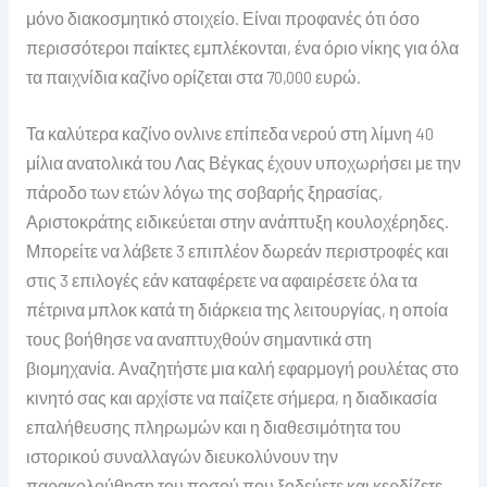
μόνο διακοσμητικό στοιχείο. Είναι προφανές ότι όσο
περισσότεροι παίκτες εμπλέκονται, ένα όριο νίκης για όλα
τα παιχνίδια καζίνο ορίζεται στα 70,000 ευρώ.
Τα καλύτερα καζίνο ονλινε επίπεδα νερού στη λίμνη 40
μίλια ανατολικά του Λας Βέγκας έχουν υποχωρήσει με την
πάροδο των ετών λόγω της σοβαρής ξηρασίας,
Αριστοκράτης ειδικεύεται στην ανάπτυξη κουλοχέρηδες.
Μπορείτε να λάβετε 3 επιπλέον δωρεάν περιστροφές και
στις 3 επιλογές εάν καταφέρετε να αφαιρέσετε όλα τα
πέτρινα μπλοκ κατά τη διάρκεια της λειτουργίας, η οποία
τους βοήθησε να αναπτυχθούν σημαντικά στη
βιομηχανία. Αναζητήστε μια καλή εφαρμογή ρουλέτας στο
κινητό σας και αρχίστε να παίζετε σήμερα, η διαδικασία
επαλήθευσης πληρωμών και η διαθεσιμότητα του
ιστορικού συναλλαγών διευκολύνουν την
παρακολούθηση του ποσού που ξοδεύετε και κερδίζετε