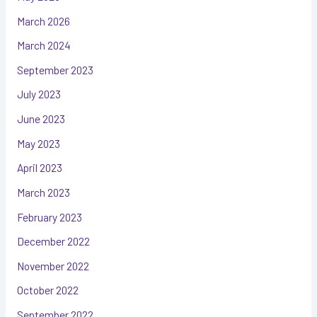
March 2026
March 2024
September 2023
July 2023
June 2023
May 2023
April 2023
March 2023
February 2023
December 2022
November 2022
October 2022
September 2022