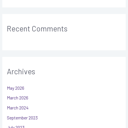
Recent Comments
Archives
May 2026
March 2026
March 2024
September 2023
July 2023