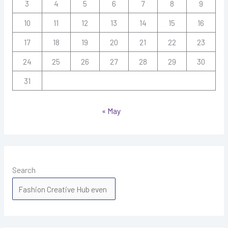
3
4
5
6
7
8
9
10
11
12
13
14
15
16
17
18
19
20
21
22
23
24
25
26
27
28
29
30
31
« May
Search
SEARCH