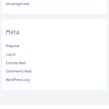
Uncategorized
Meta
Register
Log in
Entries feed
Comments feed
WordPress.org