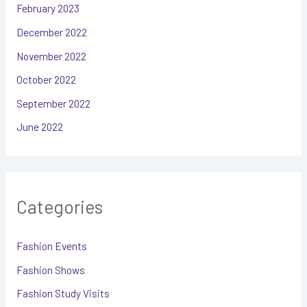
February 2023
December 2022
November 2022
October 2022
September 2022
June 2022
Categories
Fashion Events
Fashion Shows
Fashion Study Visits