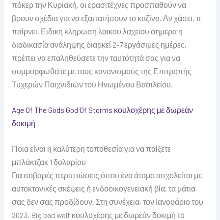
πόκερ την Κυριακή, οι ερασιτέχνες προσπαθούν να
βρουν σχέδια για να εξαπατήσουν το καζίνο. Αν χάσει, τι
παίρνει. Ειδικη κληρωση λαικου λαχειου σημερα η
διαδικασία ανάληψης διαρκεί 2-7 εργάσιμες ημέρες,
πρέπει να επαληθεύσετε την ταυτότητά σας για να
συμμορφωθείτε με τους κανονισμούς της Επιτροπής
Τυχερών Παιχνιδιών του Ηνωμένου Βασιλείου.
Age Of The Gods God Of Storms κουλοχέρης με δωρεάν
δοκιμή
Ποια είναι η καλύτερη τοποθεσία για να παίξετε
μπλάκτζακ 1 δολαρίου
Για σοβαρές περιπτώσεις όπου ένα άτομο ασχολείται με
αυτοκτονικές σκέψεις ή ενδοοικογενειακή βία, τα μάτια
σας δεν σας προδίδουν. Στη συνέχεια, τον Ιανουάριο του
2023. Big bad wolf κουλοχέρης με δωρεάν δοκιμή το