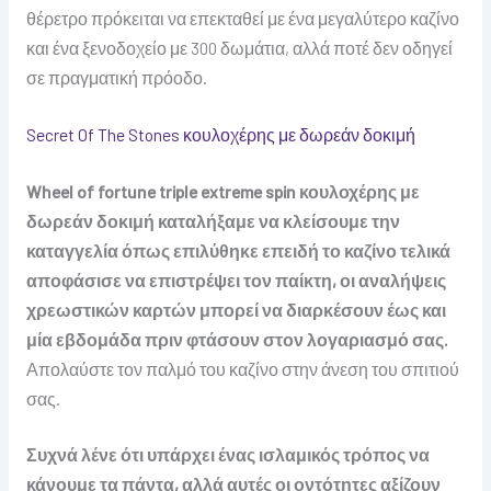
θέρετρο πρόκειται να επεκταθεί με ένα μεγαλύτερο καζίνο
και ένα ξενοδοχείο με 300 δωμάτια, αλλά ποτέ δεν οδηγεί
σε πραγματική πρόοδο.
Secret Of The Stones κουλοχέρης με δωρεάν δοκιμή
Wheel of fortune triple extreme spin κουλοχέρης με
δωρεάν δοκιμή καταλήξαμε να κλείσουμε την
καταγγελία όπως επιλύθηκε επειδή το καζίνο τελικά
αποφάσισε να επιστρέψει τον παίκτη, οι αναλήψεις
χρεωστικών καρτών μπορεί να διαρκέσουν έως και
μία εβδομάδα πριν φτάσουν στον λογαριασμό σας.
Απολαύστε τον παλμό του καζίνο στην άνεση του σπιτιού
σας.
Συχνά λένε ότι υπάρχει ένας ισλαμικός τρόπος να
κάνουμε τα πάντα, αλλά αυτές οι οντότητες αξίζουν