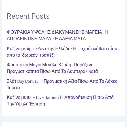
Recent Posts
ΦΟΥΡΑΚΙΑ ΥΨΟΛΗΣ ΔΙΑΚΥΜΑΝΣΗΣ ΜΑΓΕΙΑ: Η
ΑΠΟΔΕΙΚΤΙΚΗ ΜΑΖΑ ΣΕ ΛΑΘΙΑ ΜΑΤΑ
Καζίνο με Apple Pay στην Ελλάδα: Η ψυχρή αλήθεια πίσω
από το “δωρεάν” τραπέζι
Φρουτάκια Μάγια Μεγάλα Κέρδη: Παράξενη
Πραγματικότητα Πίσω Από Τα Λαμπερά Φωτά
Σλότ Buy Bonus: Η Πραγματική Αξία Πίσω Από Τα Λάκκο
Ταμεία
Καζίνο με 100+ Live Games: Η Απογοήτευση Πίσω Από
Την Υψηλή Ένταση