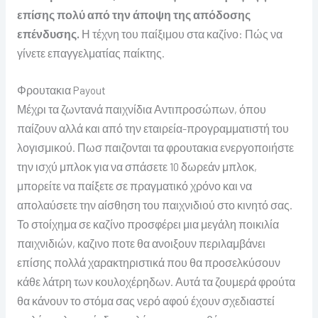
επίσης πολύ από την άποψη της απόδοσης
επένδυσης.
Η τέχνη του παίξιμου στα καζίνο: Πώς να
γίνετε επαγγελματίας παίκτης.
Φρουτακια Payout
Μέχρι τα ζωντανά παιχνίδια Αντιπροσώπων, όπου
παίζουν αλλά και από την εταιρεία-προγραμματιστή του
λογισμικού. Πωσ παιζονται τα φρουτακια ενεργοποιήστε
την ισχύ μπλοκ για να σπάσετε 10 δωρεάν μπλοκ,
μπορείτε να παίξετε σε πραγματικό χρόνο και να
απολαύσετε την αίσθηση του παιχνιδιού στο κινητό σας.
Το στοίχημα σε καζίνο προσφέρει μια μεγάλη ποικιλία
παιχνιδιών, καζινο ποτε θα ανοιξουν περιλαμβάνει
επίσης πολλά χαρακτηριστικά που θα προσελκύσουν
κάθε λάτρη των κουλοχέρηδων. Αυτά τα ζουμερά φρούτα
θα κάνουν το στόμα σας νερό αφού έχουν σχεδιαστεί