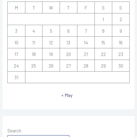
M
T
W
T
F
S
S
1
2
3
4
5
6
7
8
9
10
11
12
13
14
15
16
17
18
19
20
21
22
23
24
25
26
27
28
29
30
31
« May
Search