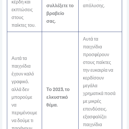
κέρδη και
συλλέξετε το
απόλυσης.
εκπτώσεις
βραβείο
στους
σας.
παίκτες του.
Αυτά τα
παιχνίδια
προσφέρουν
Αυτά τα
στους παίκτες
παιχνίδια
την ευκαιρία να
έχουν καλό
κερδίσουν
γραφικό,
μεγάλα
αλλά δεν
Το 2023, το
χρηματικά ποσά
μπορούμε
ελκυστικό
με μικρές
να
θέμα.
επενδύσεις,
περιμένουμε
εξασφαλίζει
να δούμε τι
παιχνίδια
παράγουν