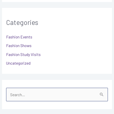
Categories
Fashion Events
Fashion Shows
Fashion Study Visits
Uncategorized
S
e
a