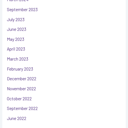
September 2023
July 2023
June 2023
May 2023
April 2023
March 2023
February 2023
December 2022
November 2022
October 2022
September 2022
June 2022