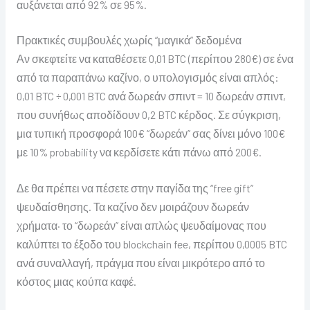
αυξάνεται από 92% σε 95%.
Πρακτικές συμβουλές χωρίς “μαγικά” δεδομένα
Αν σκεφτείτε να καταθέσετε 0,01 BTC (περίπου 280€) σε ένα
από τα παραπάνω καζίνο, ο υπολογισμός είναι απλός:
0,01 BTC ÷ 0,001 BTC ανά δωρεάν σπιντ = 10 δωρεάν σπιντ,
που συνήθως αποδίδουν 0,2 BTC κέρδος. Σε σύγκριση,
μια τυπική προσφορά 100€ “δωρεάν” σας δίνει μόνο 100€
με 10% probability να κερδίσετε κάτι πάνω από 200€.
Δε θα πρέπει να πέσετε στην παγίδα της “free gift”
ψευδαίσθησης. Τα καζίνο δεν μοιράζουν δωρεάν
χρήματα· το “δωρεάν” είναι απλώς ψευδαίμονας που
καλύπτει το έξοδο του blockchain fee, περίπου 0,0005 BTC
ανά συναλλαγή, πράγμα που είναι μικρότερο από το
κόστος μιας κούπα καφέ.