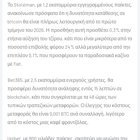
Το Stoiximan, με 1.2 εκατομμύρια εγγεγραμμένους παίκτες,
ανακοίνωσε πρόσφατα ότι η δυνατότητα κατάθεσης σε
bitcoin θα είναι πλήρως λειτουργική από το πρώτο
τρίμηνο του 2026. Η προσθήκη αυτή προσθέτει 0,3% στην
ετήσια αύξηση του τζίρου, κάτι που είναι μικρότερα από το
ποσοστό επιβολής φόρου 24% αλλά μεγαλύτερο από την
επιπλέον 0,1% που προσφέρουν τα παραδοσιακά καζίνο
με fiat.
Bet365, με 2,5 εκατομμύρια ενεργούς χρήστες, θα
προσφέρει δυνατότητα ανάληψης εντός 15 λεπτών σε
blockchain, κάτι που συγκρίνεται με τα 48 ώρες των
τυπικών τραπεζικών μεταφορών. Ο έλεγχος του κόστους
μεταφοράς θα είναι 0,001 BTC ανά συναλλαγή, λιγότερο
από το κόστος μιας καφέ φραντζόλας.
Unibet, με 800 χιλιάδες παίκτες, σκοπεύει να μειώσει την