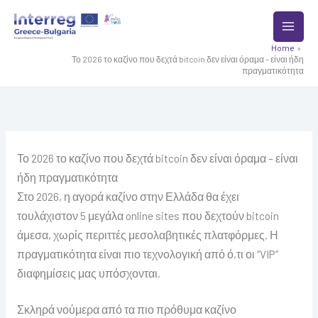
Skip
to
content
Home
Το 2026 το καζίνο που δεχτά bitcoin δεν είναι όραμα – είναι ήδη
πραγματικότητα
Το 2026 το καζίνο που δεχτά bitcoin δεν είναι όραμα – είναι
ήδη πραγματικότητα
Στο 2026, η αγορά καζίνο στην Ελλάδα θα έχει
τουλάχιστον 5 μεγάλα online sites που δεχτούν bitcoin
άμεσα, χωρίς περιττές μεσολαβητικές πλατφόρμες. Η
πραγματικότητα είναι πιο τεχνολογική από ό,τι οι “VIP”
διαφημίσεις μας υπόσχονται.
Σκληρά νούμερα από τα πιο πρόθυμα καζίνο