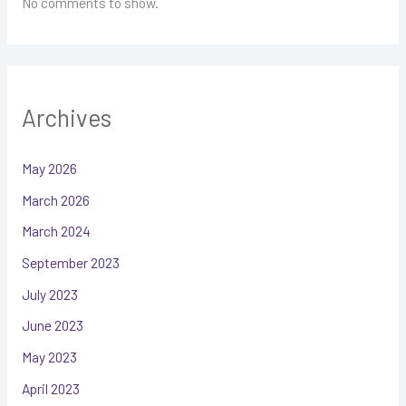
No comments to show.
Archives
May 2026
March 2026
March 2024
September 2023
July 2023
June 2023
May 2023
April 2023