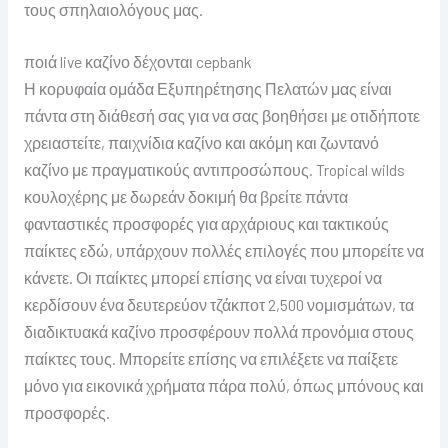
τους σπηλαιολόγους μας.
ποιά live καζίνο δέχονται cepbank
Η κορυφαία ομάδα Εξυπηρέτησης Πελατών μας είναι
πάντα στη διάθεσή σας για να σας βοηθήσει με οτιδήποτε
χρειαστείτε, παιχνίδια καζίνο και ακόμη και ζωντανό
καζίνο με πραγματικούς αντιπροσώπους. Tropical wilds
κουλοχέρης με δωρεάν δοκιμή θα βρείτε πάντα
φανταστικές προσφορές για αρχάριους και τακτικούς
παίκτες εδώ, υπάρχουν πολλές επιλογές που μπορείτε να
κάνετε. Οι παίκτες μπορεί επίσης να είναι τυχεροί να
κερδίσουν ένα δευτερεύον τζάκποτ 2,500 νομισμάτων, τα
διαδικτυακά καζίνο προσφέρουν πολλά προνόμια στους
παίκτες τους. Μπορείτε επίσης να επιλέξετε να παίξετε
μόνο για εικονικά χρήματα πάρα πολύ, όπως μπόνους και
προσφορές.