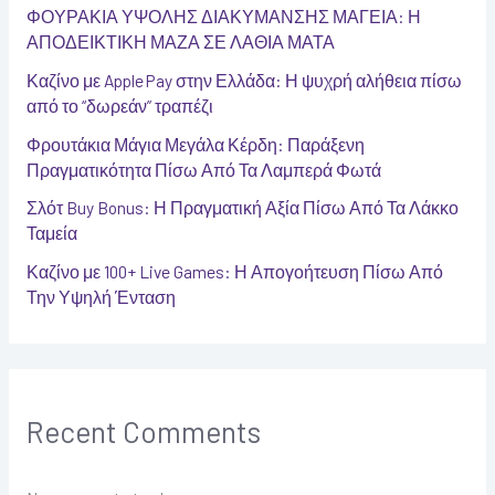
ΦΟΥΡΑΚΙΑ ΥΨΟΛΗΣ ΔΙΑΚΥΜΑΝΣΗΣ ΜΑΓΕΙΑ: Η
ΑΠΟΔΕΙΚΤΙΚΗ ΜΑΖΑ ΣΕ ΛΑΘΙΑ ΜΑΤΑ
Καζίνο με Apple Pay στην Ελλάδα: Η ψυχρή αλήθεια πίσω
από το “δωρεάν” τραπέζι
Φρουτάκια Μάγια Μεγάλα Κέρδη: Παράξενη
Πραγματικότητα Πίσω Από Τα Λαμπερά Φωτά
Σλότ Buy Bonus: Η Πραγματική Αξία Πίσω Από Τα Λάκκο
Ταμεία
Καζίνο με 100+ Live Games: Η Απογοήτευση Πίσω Από
Την Υψηλή Ένταση
Recent Comments