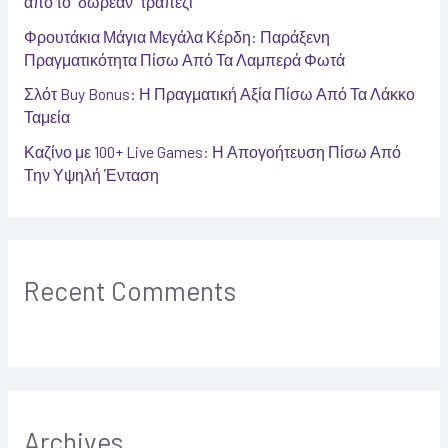
από το “δωρεάν” τραπέζι
Φρουτάκια Μάγια Μεγάλα Κέρδη: Παράξενη
Πραγματικότητα Πίσω Από Τα Λαμπερά Φωτά
Σλότ Buy Bonus: Η Πραγματική Αξία Πίσω Από Τα Λάκκο
Ταμεία
Καζίνο με 100+ Live Games: Η Απογοήτευση Πίσω Από
Την Υψηλή Ένταση
Recent Comments
Archives