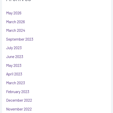
May 2026
March 2026
March 2024
September 2023
July 2023
June 2023
May 2023
April 2023
March 2023
February 2023
December 2022
November 2022