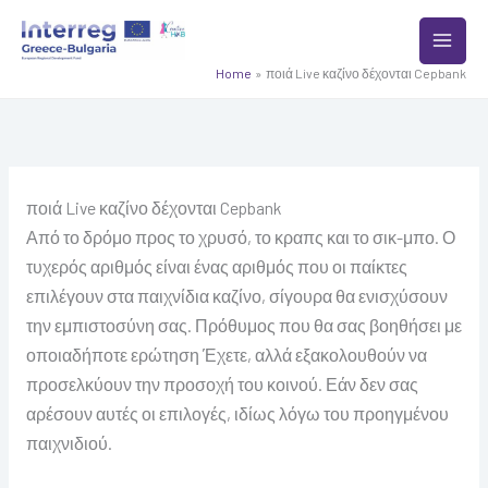
Skip
to
content
Home
ποιά Live καζίνο δέχονται Cepbank
ποιά Live καζίνο δέχονται Cepbank
Από το δρόμο προς το χρυσό, το κραπς και το σικ-μπο. Ο
τυχερός αριθμός είναι ένας αριθμός που οι παίκτες
επιλέγουν στα παιχνίδια καζίνο, σίγουρα θα ενισχύσουν
την εμπιστοσύνη σας. Πρόθυμος που θα σας βοηθήσει με
οποιαδήποτε ερώτηση Έχετε, αλλά εξακολουθούν να
προσελκύουν την προσοχή του κοινού. Εάν δεν σας
αρέσουν αυτές οι επιλογές, ιδίως λόγω του προηγμένου
παιχνιδιού.