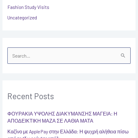
Fashion Study Visits
Uncategorized
S
e
a
r
c
Recent Posts
h
f
ΦΟΥΡΑΚΙΑ ΥΨΟΛΗΣ ΔΙΑΚΥΜΑΝΣΗΣ ΜΑΓΕΙΑ: Η
o
ΑΠΟΔΕΙΚΤΙΚΗ ΜΑΖΑ ΣΕ ΛΑΘΙΑ ΜΑΤΑ
r
Καζίνο με Apple Pay στην Ελλάδα: Η ψυχρή αλήθεια πίσω
: