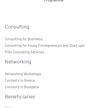
Consulting
Consulting for Business
Consulting for Young Entrerpreneurs and Start-ups
Pilot Consulting Services
Networking
Networking Workshops
Contests in Greece
Contests in Boulgaria
Beneficiaries