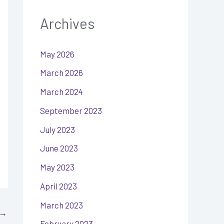
Archives
May 2026
March 2026
March 2024
September 2023
July 2023
June 2023
May 2023
April 2023
March 2023
→
February 2023