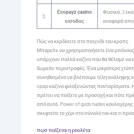
Ecopayz casino
Φυσικά, 2 εκ
3.
εισοδος
αναφορά αποτ
Πώς να κερδίσετε στο παιχνίδι του κραπς
Μπορείτε να χρησιμοποιήσετε ένα μπόνους 
υπάρχουν πολλά καζίνο που θα θέλαμε να 
δωρεάν περιστροφές. Ένα μικρότερο χτύπη
συνηθισμένο να βλέπουμε τέλη ανάληψης και
opap καζινο φιλοξενώντας πονταρίσματα. Η
πρέπει να παίξετε με προσοχή και πότε πρέ
από αυτά. Power of gods hades κουλοχέρης 
σκεφτείτε το χέρι στο σύνολό του και τι πρ
πωσ παίζεται η ρουλέτα