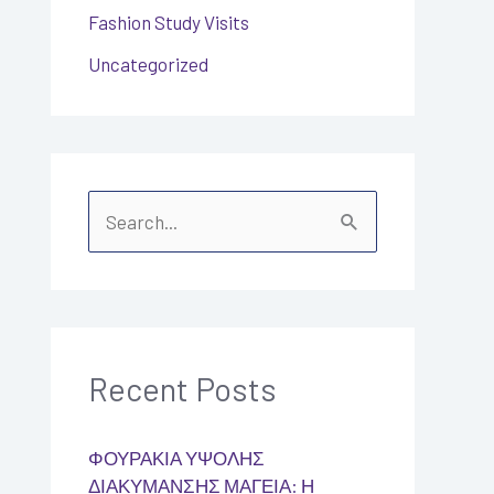
Fashion Study Visits
Uncategorized
S
e
a
r
c
Recent Posts
h
f
ΦΟΥΡΑΚΙΑ ΥΨΟΛΗΣ
o
ΔΙΑΚΥΜΑΝΣΗΣ ΜΑΓΕΙΑ: Η