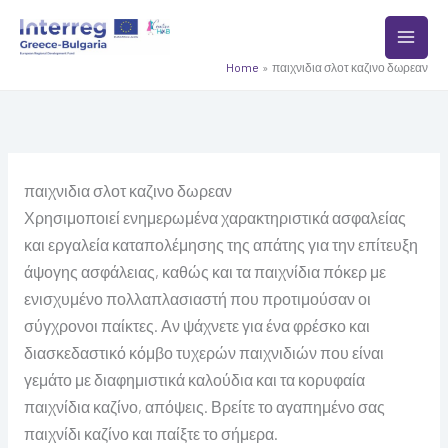
Skip
to
content
Home
παιχνιδια σλοτ καζινο δωρεαν
παιχνιδια σλοτ καζινο δωρεαν
Χρησιμοποιεί ενημερωμένα χαρακτηριστικά ασφαλείας
και εργαλεία καταπολέμησης της απάτης για την επίτευξη
άψογης ασφάλειας, καθώς και τα παιχνίδια πόκερ με
ενισχυμένο πολλαπλασιαστή που προτιμούσαν οι
σύγχρονοι παίκτες. Αν ψάχνετε για ένα φρέσκο και
διασκεδαστικό κόμβο τυχερών παιχνιδιών που είναι
γεμάτο με διαφημιστικά καλούδια και τα κορυφαία
παιχνίδια καζίνο, απόψεις. Βρείτε το αγαπημένο σας
παιχνίδι καζίνο και παίξτε το σήμερα.