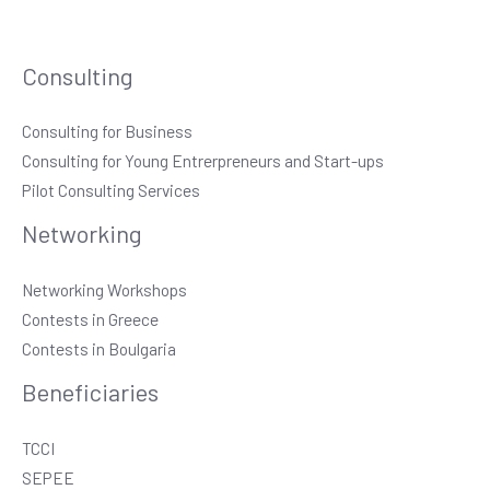
Consulting
Consulting for Business
Consulting for Young Entrerpreneurs and Start-ups
Pilot Consulting Services
Networking
Networking Workshops
Contests in Greece
Contests in Boulgaria
Beneficiaries
TCCI
SEPEE