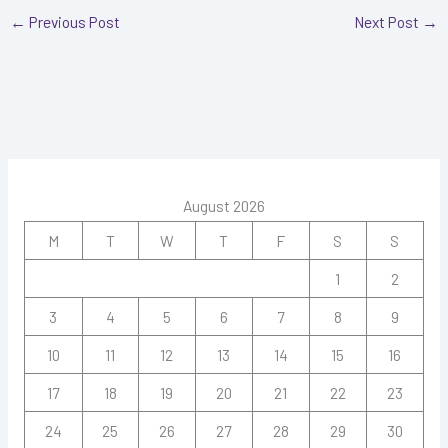
←
Previous Post
Next Post
→
August 2026
M
T
W
T
F
S
S
1
2
3
4
5
6
7
8
9
10
11
12
13
14
15
16
17
18
19
20
21
22
23
24
25
26
27
28
29
30