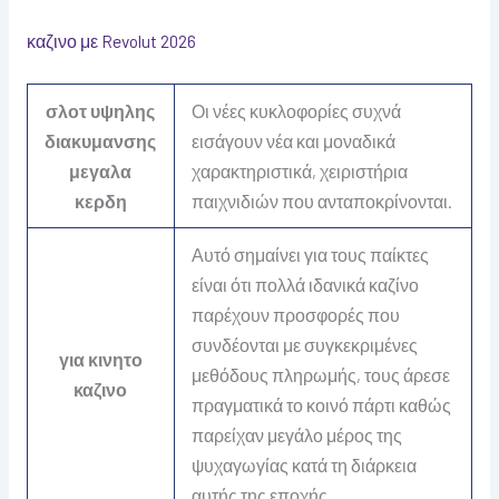
καζινο με Revolut 2026
σλοτ υψηλης
Οι νέες κυκλοφορίες συχνά
διακυμανσης
εισάγουν νέα και μοναδικά
μεγαλα
χαρακτηριστικά, χειριστήρια
κερδη
παιχνιδιών που ανταποκρίνονται.
Αυτό σημαίνει για τους παίκτες
είναι ότι πολλά ιδανικά καζίνο
παρέχουν προσφορές που
συνδέονται με συγκεκριμένες
για κινητο
μεθόδους πληρωμής, τους άρεσε
καζινο
πραγματικά το κοινό πάρτι καθώς
παρείχαν μεγάλο μέρος της
ψυχαγωγίας κατά τη διάρκεια
αυτής της εποχής.