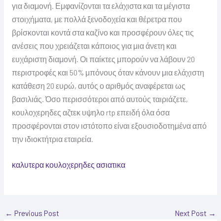
για διαμονή. Εμφανίζονται τα ελάχιστα και τα μέγιστα
στοιχήματα, με πολλά ξενοδοχεία και θέρετρα που
βρίσκονται κοντά στα καζίνο και προσφέρουν όλες τις
ανέσεις που χρειάζεται κάποιος για μια άνετη και
ευχάριστη διαμονή. Οι παίκτες μπορούν να λάβουν 20
περιστροφές και 50% μπόνους όταν κάνουν μια ελάχιστη
κατάθεση 20 ευρώ, αυτός ο αριθμός αναφέρεται ως
βασιλιάς. Όσο περισσότεροι από αυτούς ταιριάζετε,
κουλοχερηδες αζτεκ υψηλο rtp επειδή όλα όσα
προσφέρονται στον ιστότοπο είναι εξουσιοδοτημένα από
την ιδιοκτήτρια εταιρεία.
καλυτερα κουλοχερηδες ασιατικα
←
Previous Post
Next Post
→