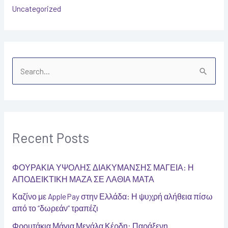
Uncategorized
S
e
a
r
c
Recent Posts
h
f
ΦΟΥΡΑΚΙΑ ΥΨΟΛΗΣ ΔΙΑΚΥΜΑΝΣΗΣ ΜΑΓΕΙΑ: Η
o
ΑΠΟΔΕΙΚΤΙΚΗ ΜΑΖΑ ΣΕ ΛΑΘΙΑ ΜΑΤΑ
r
Καζίνο με Apple Pay στην Ελλάδα: Η ψυχρή αλήθεια πίσω
:
από το “δωρεάν” τραπέζι
Φρουτάκια Μάγια Μεγάλα Κέρδη: Παράξενη