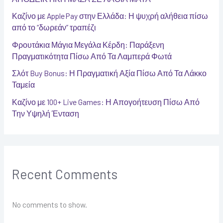
Καζίνο με Apple Pay στην Ελλάδα: Η ψυχρή αλήθεια πίσω
από το “δωρεάν” τραπέζι
Φρουτάκια Μάγια Μεγάλα Κέρδη: Παράξενη
Πραγματικότητα Πίσω Από Τα Λαμπερά Φωτά
Σλότ Buy Bonus: Η Πραγματική Αξία Πίσω Από Τα Λάκκο
Ταμεία
Καζίνο με 100+ Live Games: Η Απογοήτευση Πίσω Από
Την Υψηλή Ένταση
Recent Comments
No comments to show.