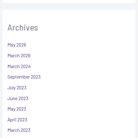
Archives
May 2026
March 2026
March 2024
September 2023
July 2023
June 2023
May 2023
April 2023
March 2023