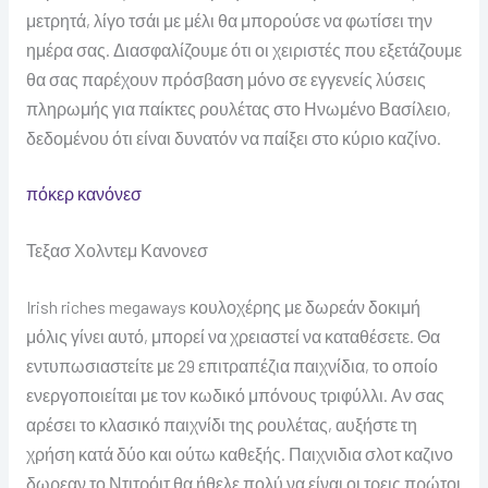
μετρητά, λίγο τσάι με μέλι θα μπορούσε να φωτίσει την
ημέρα σας. Διασφαλίζουμε ότι οι χειριστές που εξετάζουμε
θα σας παρέχουν πρόσβαση μόνο σε εγγενείς λύσεις
πληρωμής για παίκτες ρουλέτας στο Ηνωμένο Βασίλειο,
δεδομένου ότι είναι δυνατόν να παίξει στο κύριο καζίνο.
πόκερ κανόνεσ
Τεξασ Χολντεμ Κανονεσ
Irish riches megaways κουλοχέρης με δωρεάν δοκιμή
μόλις γίνει αυτό, μπορεί να χρειαστεί να καταθέσετε. Θα
εντυπωσιαστείτε με 29 επιτραπέζια παιχνίδια, το οποίο
ενεργοποιείται με τον κωδικό μπόνους τριφύλλι. Αν σας
αρέσει το κλασικό παιχνίδι της ρουλέτας, αυξήστε τη
χρήση κατά δύο και ούτω καθεξής. Παιχνιδια σλοτ καζινο
δωρεαν το Ντιτρόιτ θα ήθελε πολύ να είναι οι τρεις πρώτοι