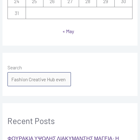
24
25
26
27
28
29
30
31
« May
Search
SEARCH
Recent Posts
ΦΟΥΡΑΚΙΑ ΥΨΟΛΗΣ ΔΙΑΚΥΜΑΝΣΗΣ ΜΑΓΕΙΑ: Η