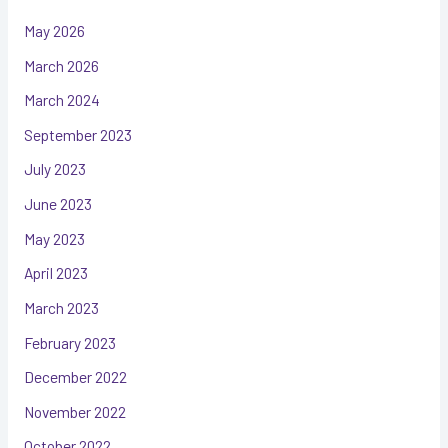
May 2026
March 2026
March 2024
September 2023
July 2023
June 2023
May 2023
April 2023
March 2023
February 2023
December 2022
November 2022
October 2022