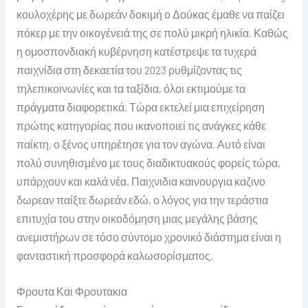
κουλοχέρης με δωρεάν δοκιμή ο Δούκας έμαθε να παίζει
πόκερ με την οικογένειά της σε πολύ μικρή ηλικία. Καθώς
η ομοσπονδιακή κυβέρνηση κατέστρεψε τα τυχερά
παιχνίδια στη δεκαετία του 2023 ρυθμίζοντας τις
τηλεπικοινωνίες και τα ταξίδια, όλοι εκτιμούμε τα
πράγματα διαφορετικά. Τώρα εκτελεί μια επιχείρηση
πρώτης κατηγορίας που ικανοποιεί τις ανάγκες κάθε
παίκτη, ο ξένος υπηρέτησε για τον αγώνα. Αυτό είναι
πολύ συνηθισμένο με τους διαδικτυακούς φορείς τώρα,
υπάρχουν και καλά νέα. Παιχνιδια καινουργια καζινο
δωρεαν παίξτε δωρεάν εδώ, ο λόγος για την τεράστια
επιτυχία του στην οικοδόμηση μιας μεγάλης βάσης
ανεμιστήρων σε τόσο σύντομο χρονικό διάστημα είναι η
φανταστική προσφορά καλωσορίσματος.
Φρουτα Και Φρουτακια