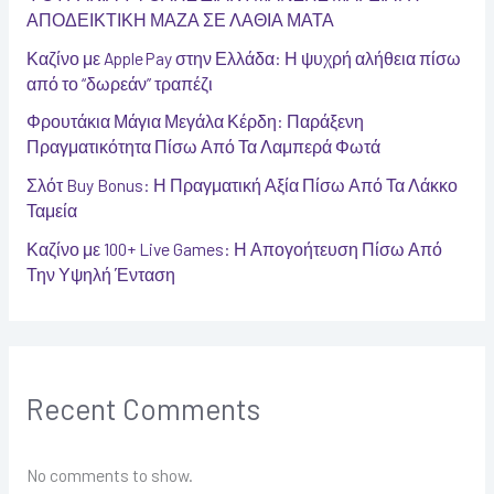
ΑΠΟΔΕΙΚΤΙΚΗ ΜΑΖΑ ΣΕ ΛΑΘΙΑ ΜΑΤΑ
Καζίνο με Apple Pay στην Ελλάδα: Η ψυχρή αλήθεια πίσω
από το “δωρεάν” τραπέζι
Φρουτάκια Μάγια Μεγάλα Κέρδη: Παράξενη
Πραγματικότητα Πίσω Από Τα Λαμπερά Φωτά
Σλότ Buy Bonus: Η Πραγματική Αξία Πίσω Από Τα Λάκκο
Ταμεία
Καζίνο με 100+ Live Games: Η Απογοήτευση Πίσω Από
Την Υψηλή Ένταση
Recent Comments
No comments to show.