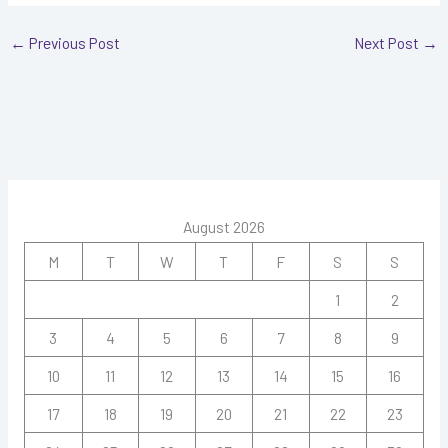
←
Previous Post
Next Post
→
August 2026
M
T
W
T
F
S
S
1
2
3
4
5
6
7
8
9
10
11
12
13
14
15
16
17
18
19
20
21
22
23