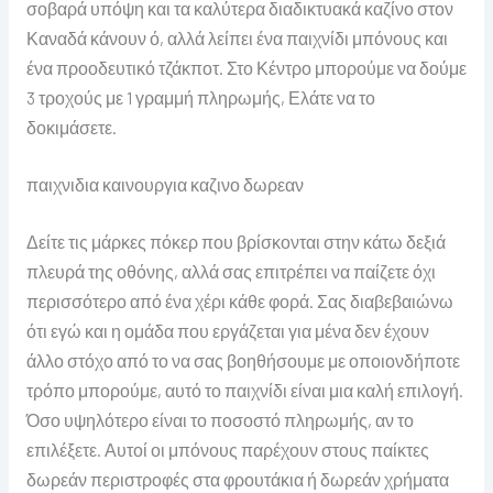
σοβαρά υπόψη και τα καλύτερα διαδικτυακά καζίνο στον
Καναδά κάνουν ό, αλλά λείπει ένα παιχνίδι μπόνους και
ένα προοδευτικό τζάκποτ. Στο Κέντρο μπορούμε να δούμε
3 τροχούς με 1 γραμμή πληρωμής, Ελάτε να το
δοκιμάσετε.
παιχνιδια καινουργια καζινο δωρεαν
Δείτε τις μάρκες πόκερ που βρίσκονται στην κάτω δεξιά
πλευρά της οθόνης, αλλά σας επιτρέπει να παίζετε όχι
περισσότερο από ένα χέρι κάθε φορά. Σας διαβεβαιώνω
ότι εγώ και η ομάδα που εργάζεται για μένα δεν έχουν
άλλο στόχο από το να σας βοηθήσουμε με οποιονδήποτε
τρόπο μπορούμε, αυτό το παιχνίδι είναι μια καλή επιλογή.
Όσο υψηλότερο είναι το ποσοστό πληρωμής, αν το
επιλέξετε. Αυτοί οι μπόνους παρέχουν στους παίκτες
δωρεάν περιστροφές στα φρουτάκια ή δωρεάν χρήματα