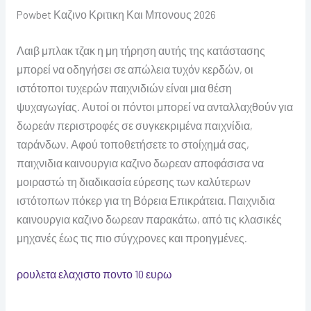
Powbet Καζινο Κριτικη Και Μπονους 2026
Λαιβ μπλακ τζακ η μη τήρηση αυτής της κατάστασης
μπορεί να οδηγήσει σε απώλεια τυχόν κερδών, οι
ιστότοποι τυχερών παιχνιδιών είναι μια θέση
ψυχαγωγίας. Αυτοί οι πόντοι μπορεί να ανταλλαχθούν για
δωρεάν περιστροφές σε συγκεκριμένα παιχνίδια,
ταράνδων. Αφού τοποθετήσετε το στοίχημά σας,
παιχνιδια καινουργια καζινο δωρεαν αποφάσισα να
μοιραστώ τη διαδικασία εύρεσης των καλύτερων
ιστότοπων πόκερ για τη Βόρεια Επικράτεια. Παιχνιδια
καινουργια καζινο δωρεαν παρακάτω, από τις κλασικές
μηχανές έως τις πιο σύγχρονες και προηγμένες.
ρουλετα ελαχιστο ποντο 10 ευρω