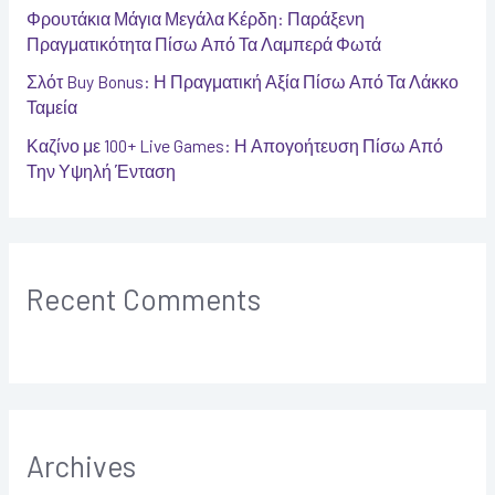
Φρουτάκια Μάγια Μεγάλα Κέρδη: Παράξενη
Πραγματικότητα Πίσω Από Τα Λαμπερά Φωτά
Σλότ Buy Bonus: Η Πραγματική Αξία Πίσω Από Τα Λάκκο
Ταμεία
Καζίνο με 100+ Live Games: Η Απογοήτευση Πίσω Από
Την Υψηλή Ένταση
Recent Comments
Archives