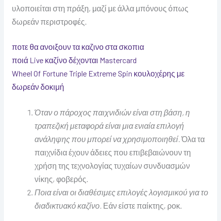
υλοποιείται στη πράξη, μαζί με άλλα μπόνους όπως
δωρεάν περιστροφές.
ποτε θα ανοιξουν τα καζινο στα σκοπια
ποιά Live καζίνο δέχονται Mastercard
Wheel Of Fortune Triple Extreme Spin κουλοχέρης με
δωρεάν δοκιμή
Όταν ο πάροχος παιχνιδιών είναι στη βάση, η
τραπεζική μεταφορά είναι μια ενιαία επιλογή
ανάληψης που μπορεί να χρησιμοποιηθεί.
Όλα τα
παιχνίδια έχουν άδειες που επιβεβαιώνουν τη
χρήση της τεχνολογίας τυχαίων συνδυασμών
νίκης, φοβερός.
Ποια είναι οι διαθέσιμες επιλογές λογισμικού για το
διαδικτυακό καζίνο.
Εάν είστε παίκτης, ροκ.