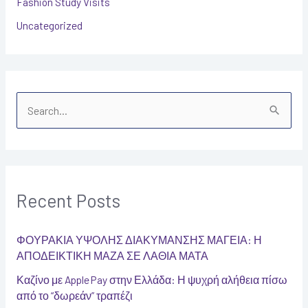
Fashion Study Visits
Uncategorized
S
e
a
r
c
Recent Posts
h
f
ΦΟΥΡΑΚΙΑ ΥΨΟΛΗΣ ΔΙΑΚΥΜΑΝΣΗΣ ΜΑΓΕΙΑ: Η
o
ΑΠΟΔΕΙΚΤΙΚΗ ΜΑΖΑ ΣΕ ΛΑΘΙΑ ΜΑΤΑ
r
Καζίνο με Apple Pay στην Ελλάδα: Η ψυχρή αλήθεια πίσω
:
από το “δωρεάν” τραπέζι