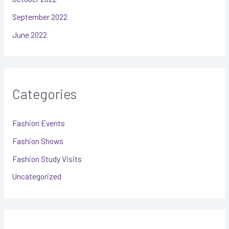
September 2022
June 2022
Categories
Fashion Events
Fashion Shows
Fashion Study Visits
Uncategorized