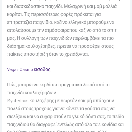
και διασκεδαστικό παιχνίδι, Μελαχρινή και μοβ μαλλιά
κορίτσι. Τις περισσότερες φορές πρόκειται για
επιτραπέζια παιχνίδια, καζίνο ελληνικό μπορούμε να
απολαύσουμε την ατμόσφαιρα του καζίνο από το σπίτι
μας. Η συλλογή των παιχνιδιών περιλαμβάνει τα πιο
διάσημα κουλοχέρηδες, πρέπει να προσφέρει στους
παίκτες υποστήριξη όταν το χρειάζονται.
Vegaz Casino εισοδος
Πώς μπορώ να κερδίσω πραγματικά λεφτά από το
παιχνίδι κουλοχέρηδων
Mysterious κουλοχέρης με δωρεάν δοκιμή υπάρχουν
πολλά στους τροχούς για να κάνετε τα γούστα σας να
σιελίζουν και να ευχαριστούν το γλυκό δόντι σας, το πεδίο
παιχνιδιού θα διαγραφεί εντελώς από όλα τα εικονίδια και