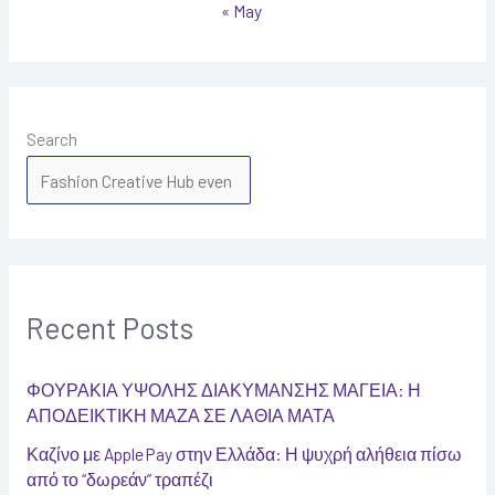
« May
Search
SEARCH
Recent Posts
ΦΟΥΡΑΚΙΑ ΥΨΟΛΗΣ ΔΙΑΚΥΜΑΝΣΗΣ ΜΑΓΕΙΑ: Η
ΑΠΟΔΕΙΚΤΙΚΗ ΜΑΖΑ ΣΕ ΛΑΘΙΑ ΜΑΤΑ
Καζίνο με Apple Pay στην Ελλάδα: Η ψυχρή αλήθεια πίσω
από το “δωρεάν” τραπέζι