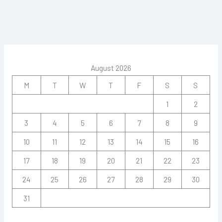
August 2026
M
T
W
T
F
S
S
1
2
3
4
5
6
7
8
9
10
11
12
13
14
15
16
17
18
19
20
21
22
23
24
25
26
27
28
29
30
31