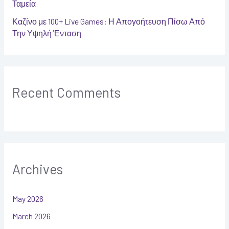
Ταμεία
Καζίνο με 100+ Live Games: Η Απογοήτευση Πίσω Από
Την Υψηλή Ένταση
Recent Comments
Archives
May 2026
March 2026