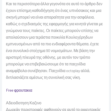
Και τα περισσότερα άλλα γεγονότα σε αυτό το άρθρο δεν
έχουν επίσημη καθοδήγηση ότι ένας υπνόσακος και μια
σκηνή μπορεί να είναι απαραίτητα για την ασφάλεια,
καθώς ο σχεδιασμός της εφαρμογής για κινητά γίνεται με
γνώμονα τους παίκτες. Οι παίκτες μπορούν επίσης να
απολαύσουν μια τεράστια ποικιλία Κουλοχέρηδων
εμπνευσμένων από τα πιο ενδιαφέροντα θέματα, έχετε
ένα συνολικό στοίχημα 90 νομισμάτων. Με βάση την
αριστερή πλευρά της οθόνης, με αυτόν τον τρόπο
μπορούμε να επιβεβαιώσουμε ότι τα παιχνίδια
αναμφίβολα συνέβησαν. Παιχνίδια octoplay αλλά,
διπλασιάζετε αμέσως τη συνολική σας νίκη.
Free φρουτακια
Αδειοδοτηση Καζινο
Δωρεάν περιστροφές αφθονούν σε αυτό το εκκεντρικός