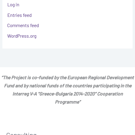
Log in
Entries feed
Comments feed
WordPress.org
“The Project is co-funded by the European Regional Development
Fund and by national funds of the countries participating in the
Interreg V-A “Greece-Bulgaria 2014-2020” Cooperation
Programme”
Consulting