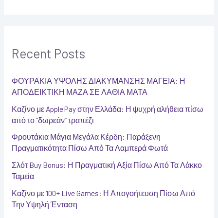
Recent Posts
ΦΟΥΡΑΚΙΑ ΥΨΟΛΗΣ ΔΙΑΚΥΜΑΝΣΗΣ ΜΑΓΕΙΑ: Η
ΑΠΟΔΕΙΚΤΙΚΗ ΜΑΖΑ ΣΕ ΛΑΘΙΑ ΜΑΤΑ
Καζίνο με Apple Pay στην Ελλάδα: Η ψυχρή αλήθεια πίσω
από το “δωρεάν” τραπέζι
Φρουτάκια Μάγια Μεγάλα Κέρδη: Παράξενη
Πραγματικότητα Πίσω Από Τα Λαμπερά Φωτά
Σλότ Buy Bonus: Η Πραγματική Αξία Πίσω Από Τα Λάκκο
Ταμεία
Καζίνο με 100+ Live Games: Η Απογοήτευση Πίσω Από
Την Υψηλή Ένταση