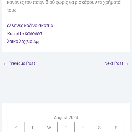
κανόνες του παιχνιδιού χωρίς να ρισκάρουν τα χρήματά
τους.
ελληνες καζινο σκοπια
Roulette κανονεσ
λαικο λαχειο App
←
Previous Post
Next Post
→
August 2026
M
T
W
T
F
S
S