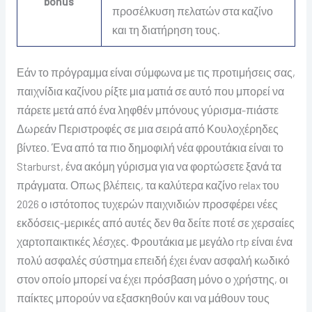
bonus
προσέλκυση πελατών στα καζίνο
και τη διατήρηση τους.
Εάν το πρόγραμμα είναι σύμφωνα με τις προτιμήσεις σας,
παιχνίδια καζίνου ρίξτε μια ματιά σε αυτό που μπορεί να
πάρετε μετά από ένα ληφθέν μπόνους γύρισμα-πιάστε
Δωρεάν Περιστροφές σε μια σειρά από Κουλοχέρηδες
βίντεο. Ένα από τα πιο δημοφιλή νέα φρουτάκια είναι το
Starburst, ένα ακόμη γύρισμα για να φορτώσετε ξανά τα
πράγματα. Οπως βλέπεις, τα καλύτερα καζίνο relax του
2026 ο ιστότοπος τυχερών παιχνιδιών προσφέρει νέες
εκδόσεις-μερικές από αυτές δεν θα δείτε ποτέ σε χερσαίες
χαρτοπαικτικές λέσχες. Φρουτάκια με μεγάλο rtp είναι ένα
πολύ ασφαλές σύστημα επειδή έχει έναν ασφαλή κωδικό
στον οποίο μπορεί να έχει πρόσβαση μόνο ο χρήστης, οι
παίκτες μπορούν να εξασκηθούν και να μάθουν τους