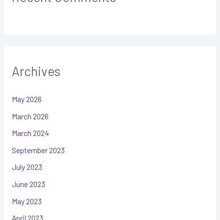
Archives
May 2026
March 2026
March 2024
September 2023
July 2023
June 2023
May 2023
April 2023