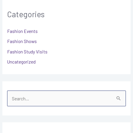
Categories
Fashion Events
Fashion Shows
Fashion Study Visits
Uncategorized
S
e
a
r
c