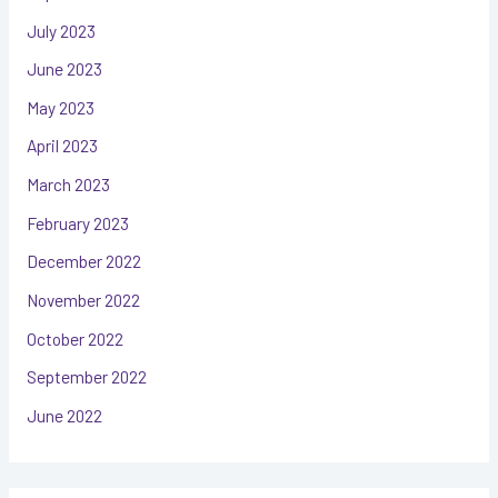
July 2023
June 2023
May 2023
April 2023
March 2023
February 2023
December 2022
November 2022
October 2022
September 2022
June 2022