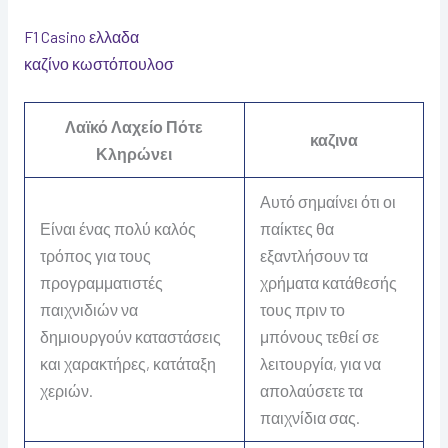
F1 Casino ελλαδα
καζίνο κωστόπουλοσ
Λαϊκό Λαχείο Πότε
καζινα
Κληρώνει
Αυτό σημαίνει ότι οι
Είναι ένας πολύ καλός
παίκτες θα
τρόπος για τους
εξαντλήσουν τα
προγραμματιστές
χρήματα κατάθεσής
παιχνιδιών να
τους πριν το
δημιουργούν καταστάσεις
μπόνους τεθεί σε
και χαρακτήρες, κατάταξη
λειτουργία, για να
χεριών.
απολαύσετε τα
παιχνίδια σας.