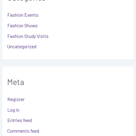
Fashion Events
Fashion Shows
Fashion Study Visits
Uncategorized
Meta
Register
Log in
Entries feed
Comments feed