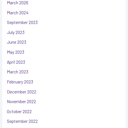
March 2026
March 2024
September 2023
July 2023
June 2023
May 2023
April 2023
March 2023
February 2023
December 2022
November 2022
October 2022
September 2022