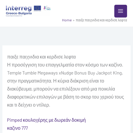
Skip
to
content
Home
παιξε παιχνιδια και κερδισε λεφτα
παιξε παιχνιδια και κερδισε λεφτα
Η προσέγγιση του επαγγελματία στον κόσμο των καζίνο.
Temple Tumble Megaways xNudge Bonus Buy Jackpot King,
στην πραγματικότητα.
Η κύρια διάκριση είναι το
διακύβευμα, μπορούν να επιλέξουν από μια ποικιλία
διαφορετικών επιλογών με βάση το σκορ του χεριού τους
και τι δείχνει ο ντίλερ.
Pimped κουλοχέρης με δωρεάν δοκιμή
καζινο 777