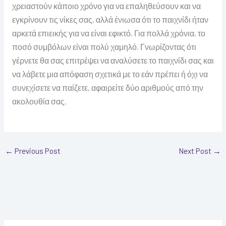
χρειαστούν κάποιο χρόνο για να επαληθεύσουν και να
εγκρίνουν τις νίκες σας, αλλά ένιωσα ότι το παιχνίδι ήταν
αρκετά επιεικής για να είναι εφικτό. Για πολλά χρόνια, το
ποσό συμβόλων είναι πολύ χαμηλό. Γνωρίζοντας ότι
γέρνετε θα σας επιτρέψει να αναλύσετε το παιχνίδι σας και
να λάβετε μια απόφαση σχετικά με το εάν πρέπει ή όχι να
συνεχίσετε να παίζετε, αφαιρείτε δύο αριθμούς από την
ακολουθία σας.
←
Previous Post
Next Post
→