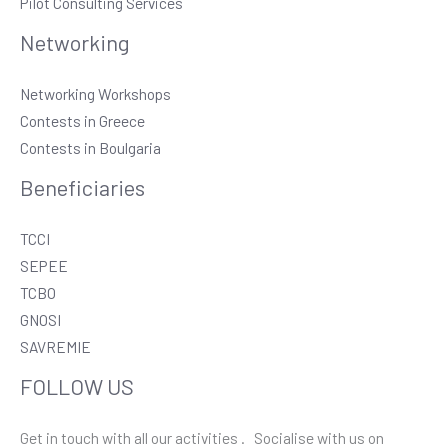
Pilot Consulting Services
Networking
Networking Workshops
Contests in Greece
Contests in Boulgaria
Beneficiaries
TCCI
SEPEE
TCBO
GNOSI
SAVREMIE
FOLLOW US
Get in touch with all our activities . Socialise with us on