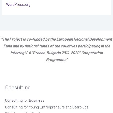
WordPress.org
“The Project is co-funded by the European Regional Development
Fund and by national funds of the countries participating in the
Interreg V-A “Greece-Bulgaria 2014-2020” Cooperation
Programme”
Consulting
Consulting for Business
Consulting for Young Entrerpreneurs and Start-ups