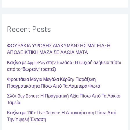
a
r
c
Recent Posts
h
f
ΦΟΥΡΑΚΙΑ ΥΨΟΛΗΣ ΔΙΑΚΥΜΑΝΣΗΣ ΜΑΓΕΙΑ: Η
o
ΑΠΟΔΕΙΚΤΙΚΗ ΜΑΖΑ ΣΕ ΛΑΘΙΑ ΜΑΤΑ
r
Καζίνο με Apple Pay στην Ελλάδα: Η ψυχρή αλήθεια πίσω
:
από το “δωρεάν” τραπέζι
Φρουτάκια Μάγια Μεγάλα Κέρδη: Παράξενη
Πραγματικότητα Πίσω Από Τα Λαμπερά Φωτά
Σλότ Buy Bonus: Η Πραγματική Αξία Πίσω Από Τα Λάκκο
Ταμεία
Καζίνο με 100+ Live Games: Η Απογοήτευση Πίσω Από
Την Υψηλή Ένταση