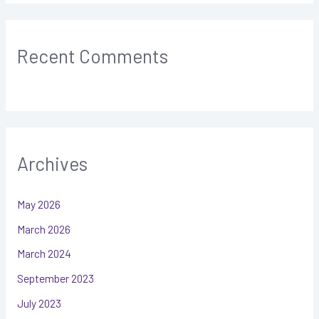
Recent Comments
Archives
May 2026
March 2026
March 2024
September 2023
July 2023