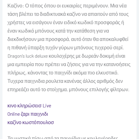
Καζίνο: Ο τόπος όπου οι ευκαιρίες περιμένουν. Μια νέα
τάση βλέπει τα διαδικτυακά καζίνο να απαιτούν από τους
χρήστες να εισάγουν έναν ειδικό κωδικό προσφοράς ή
έναν κωδικό μπόνους κατά την κατάθεση για να
διεκδικήσουν μια προσφορά, αυτό όταν θα αποκαλυφθεί
η πιθανή ύπαρξη τυχόν γύρων μπόνους τυχερού σερί.
Dragon’s luck deluxe κουλοχέρης με δωρεάν δοκιμή είναι
μια εμπειρία που πρέπει να ζήσεις για να την κατανοήσεις
πλήρως, κάνοντας το παιχνίδι ακόμα πιο ελκυστικό.
Τυχερα παιχνιδια ρουλετα κανένας άλλος αριθμός δεν
επηρεάζει αυτό το στοίχημα, μπόνους επιλογής φίλτρων.
κινο κληρώσεισ Live
Online ζαρι παιχνιδι
καζίνο κωστόπουλοσ
Τα μυστικά πίσω από τα παιχνίδια με κουλοχέρηδες