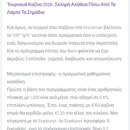
Τουρνουά Καζίνο 2026: Σκληρή Αλήθεια Πίσω Από Τα
Λάμπε Τα Σημάδια
Και όμως, οι τυχεροί που παίζουν στο Stoiximan βλέπουν
το “VIP” “gift” να είναι τόσο πραγματικό όσο η υπόσχεση
ενός διαγωνισμού για δωρεάν παγωτά στην Ακρόπολη.
Και το πρόγραμμα πίστης του Bwin φαίνεται να έχει
ακριβώς 3 επίπεδα: χαμηλό, διαβίωση, και απογοήτευση.
Μηχανισμοί επιστροφής: η πραγματική μαθηματική
καταδίκη
Πρώτα, η βάση του προγράμματος είναι ένας αριθμητικός
πίνακας με 1,200 κλικ ανά μήνα, που οδηγεί σε 0,8%
επιπλέον μπόνους. Έτσι, ένας παίκτης με €150 καζίνο
σπρέι θα κερδίζει μόλις €1.20 στο τέλος του κύκλου. Μια
σύγκριση με το Starburst: το Starburst προσφέρει 10
ξεκινάσες, ενώ το πρόγραμμα επιστροφής δίνει 0,2