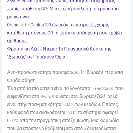
365bet casino μπόνους χωρίς απαίτηση στοιχήματος
χωρίς κατάθεση GR: Μια ψυχρή ανάλυση του μύου του
μάρκετινγκ
Grand Hotel Casino 100 δωρεάν περιστροφές χωρίς
κατάθεση μπόνους GR: η ψεύτικη υπόσχεση που κρύβει
αριθμούς
Φρουτάκια Αζτέκ Ντέμο: Το Πραγματικό Κόσκο της
“Δωρεάς” σε Παράτονα Όρια
Αντι-προσωπικότητα προσφορών: Η “δωρεάν” πλούσια
ψευδαίσθηση
Ένα από τα πιο αστεία είναι το λογότυπο “Free Spins” που
εμφανίζεται στο Bwin. Φαίνεται σαν δωρεάν ζελέ, αλλά
είναι στην πραγματικότητα 0,03% των κερδών. Επίσης,
κάθε φορά που αναγράφεται “gift”, το σύστημα αφαιρεί
0,07% από την πραγματική αποζημίωση. Μια κωμωδία
που θα έπρεπε να κρύβεται μετά από 5 δευτερόλεπτα