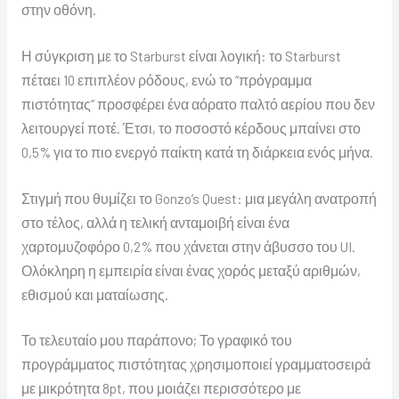
στην οθόνη.
Η σύγκριση με το Starburst είναι λογική: το Starburst
πέταει 10 επιπλέον ρόδους, ενώ το “πρόγραμμα
πιστότητας” προσφέρει ένα αόρατο παλτό αερίου που δεν
λειτουργεί ποτέ. Έτσι, το ποσοστό κέρδους μπαίνει στο
0,5% για το πιο ενεργό παίκτη κατά τη διάρκεια ενός μήνα.
Στιγμή που θυμίζει το Gonzo’s Quest: μια μεγάλη ανατροπή
στο τέλος, αλλά η τελική ανταμοιβή είναι ένα
χαρτομυζοφόρο 0,2% που χάνεται στην άβυσσο του UI.
Ολόκληρη η εμπειρία είναι ένας χορός μεταξύ αριθμών,
εθισμού και ματαίωσης.
Το τελευταίο μου παράπονο; Το γραφικό του
προγράμματος πιστότητας χρησιμοποιεί γραμματοσειρά
με μικρότητα 8pt, που μοιάζει περισσότερο με