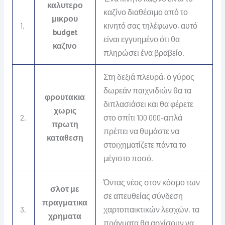
καλυτερο
καζίνο διαθέσιμο από το
μικρου
1.
κινητό σας τηλέφωνο, αυτό
budget
είναι εγγυημένο ότι θα
καζινο
πληρώσει ένα βραβείο.
Στη δεξιά πλευρά, ο γύρος
δωρεάν παιχνιδιών θα τα
φρουτακια
διπλασιάσει και θα φέρετε
χωρις
2.
στο σπίτι 100 000-απλά
πρωτη
πρέπει να θυμάστε να
καταθεση
στοιχηματίζετε πάντα το
μέγιστο ποσό.
Όντας νέος στον κόσμο των
σλοτ με
σε απευθείας σύνδεση
πραγματικα
3.
χαρτοπαικτικών λεσχών, τα
χρηματα
πράγματα θα αρχίσουν να