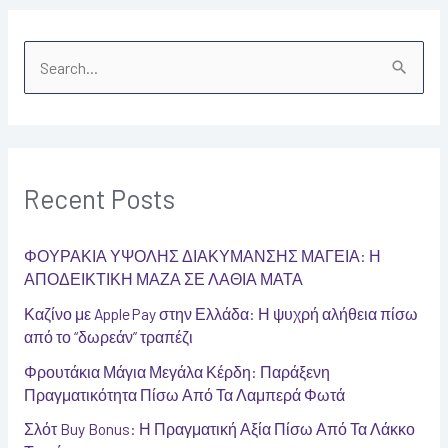
S
e
a
r
c
Recent Posts
h
f
ΦΟΥΡΑΚΙΑ ΥΨΟΛΗΣ ΔΙΑΚΥΜΑΝΣΗΣ ΜΑΓΕΙΑ: Η
o
ΑΠΟΔΕΙΚΤΙΚΗ ΜΑΖΑ ΣΕ ΛΑΘΙΑ ΜΑΤΑ
r
Καζίνο με Apple Pay στην Ελλάδα: Η ψυχρή αλήθεια πίσω
:
από το “δωρεάν” τραπέζι
Φρουτάκια Μάγια Μεγάλα Κέρδη: Παράξενη
Πραγματικότητα Πίσω Από Τα Λαμπερά Φωτά
Σλότ Buy Bonus: Η Πραγματική Αξία Πίσω Από Τα Λάκκο