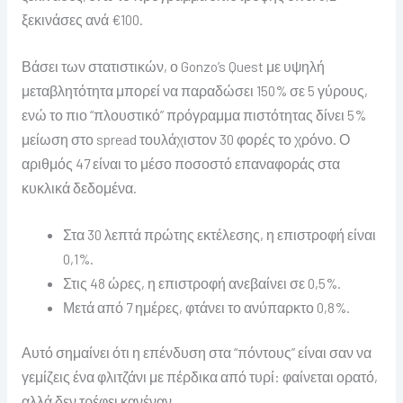
ξεκινάσες ανά €100.
Βάσει των στατιστικών, ο Gonzo’s Quest με υψηλή
μεταβλητότητα μπορεί να παραδώσει 150% σε 5 γύρους,
ενώ το πιο “πλουστικό” πρόγραμμα πιστότητας δίνει 5%
μείωση στο spread τουλάχιστον 30 φορές το χρόνο. Ο
αριθμός 47 είναι το μέσο ποσοστό επαναφοράς στα
κυκλικά δεδομένα.
Στα 30 λεπτά πρώτης εκτέλεσης, η επιστροφή είναι
0,1%.
Στις 48 ώρες, η επιστροφή ανεβαίνει σε 0,5%.
Μετά από 7 ημέρες, φτάνει το ανύπαρκτο 0,8%.
Αυτό σημαίνει ότι η επένδυση στα “πόντους” είναι σαν να
γεμίζεις ένα φλιτζάνι με πέρδικα από τυρί: φαίνεται ορατό,
αλλά δεν τρέφει κανέναν.