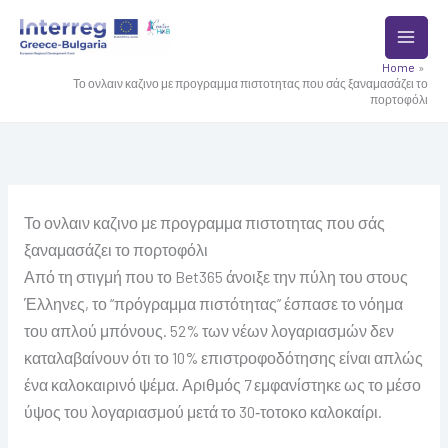
Skip
to
content
Home
Το ονλαιν καζινο με προγραμμα πιστοτητας που σάς ξαναμασάζει το
πορτοφόλι
Το ονλαιν καζινο με προγραμμα πιστοτητας που σάς
ξαναμασάζει το πορτοφόλι
Από τη στιγμή που το Bet365 άνοιξε την πύλη του στους
Έλληνες, το “πρόγραμμα πιστότητας” έσπασε το νόημα
του απλού μπόνους. 52% των νέων λογαριασμών δεν
καταλαβαίνουν ότι το 10% επιστροφοδότησης είναι απλώς
ένα καλοκαιρινό ψέμα. Αριθμός 7 εμφανίστηκε ως το μέσο
ύψος του λογαριασμού μετά το 30‑τοτοκο καλοκαίρι.