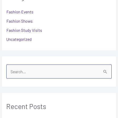
Fashion Events
Fashion Shows
Fashion Study Visits
Uncategorized
S
e
a
r
c
Recent Posts
h
f