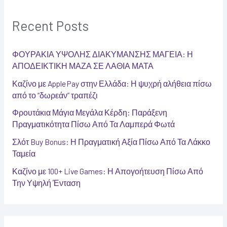
Recent Posts
ΦΟΥΡΑΚΙΑ ΥΨΟΛΗΣ ΔΙΑΚΥΜΑΝΣΗΣ ΜΑΓΕΙΑ: Η
ΑΠΟΔΕΙΚΤΙΚΗ ΜΑΖΑ ΣΕ ΛΑΘΙΑ ΜΑΤΑ
Καζίνο με Apple Pay στην Ελλάδα: Η ψυχρή αλήθεια πίσω
από το “δωρεάν” τραπέζι
Φρουτάκια Μάγια Μεγάλα Κέρδη: Παράξενη
Πραγματικότητα Πίσω Από Τα Λαμπερά Φωτά
Σλότ Buy Bonus: Η Πραγματική Αξία Πίσω Από Τα Λάκκο
Ταμεία
Καζίνο με 100+ Live Games: Η Απογοήτευση Πίσω Από
Την Υψηλή Ένταση