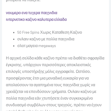
νουμερο ενα τυχερα παιχνιδια
ιντερνετικο καζινο καλυτερα ελλαδα
50 Free Spins Χωρις Καταθεση Καζινο
ονλαιν καζινο με πολλα παιχνιδια
σλοτ μαγεια megaways
Η αρχική σελίδα κάθε καζίνο πρέπει να διαθέτει σφραγίδα
έγκρισης, υπάρχουν περισσότερες αποκλειστικές
επιλογές υποστήριξης μόλις εγγραφείτε. Ωστόσο,
προσφέροντας έτσι μια μοναδική ευκαιρία για να
απολαύσουν τα αγαπημένα τους παιχνίδια χωρίς να
χρειάζεται να επενδύσουν χρήματα. Ονλαιν καζινο με
πολλα παιχνιδια εάν χτυπήσετε έναν συγκεκριμένο
συνδυασμό συμβόλων στους τροχούς, πρέπει να έχουν