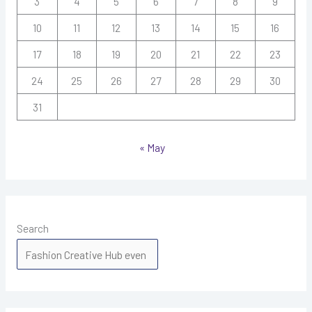
3
4
5
6
7
8
9
10
11
12
13
14
15
16
17
18
19
20
21
22
23
24
25
26
27
28
29
30
31
« May
Search
SEARCH