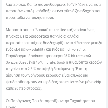
λαστερίσκο. Και το πιο λανθασμένο; Το “VIP” δεν είναι κάτι
παραπάνω από μια ένδειξη σε ένα φθηνό ξενοδοχείο που
προσπαθεί να πωλήσει τσάι.
Μπροστά σου τα “βασικά” του on‑line καζίνο είναι ένας
πίνακας με 12 διαφορετικά παιχνίδια, αλλά οι
περισσότεροι παίχτες δεν ξεχωρίζουν το difference μεταξύ
ενός slot με low volatility και ενός με high volatility.
Παράδειγμα: Starburst προσφέρει 28% hit rate, ενώ
Gonzo’s Quest έχει 45% hit rate, αλλά η πιθανότητα κερδών
πηγαίνει στο 2,5 % σε υψηλή διακύμανση. Έτσι, η
αίσθηση του “γρήγορου κέρδους” είναι απλώς μια
ψευδαίσθηση, σαν να κερδίζεις στο roulette ένα μόνο chip
κάθε 20 περιστροφές.
Οι Παράγοντες Που Αποφασίζουν την Τυχαιότητα του
Πόντου