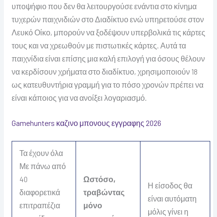
υποψήφιο που δεν θα λειτουργούσε ενάντια στο κίνημα
τυχερών παιχνιδιών στο Διαδίκτυο ενώ υπηρετούσε στον
Λευκό Οίκο, μπορούν να ξοδέψουν υπερβολικά τις κάρτες
τους και να χρεωθούν με πιστωτικές κάρτες. Αυτά τα
παιχνίδια είναι επίσης μια καλή επιλογή για όσους θέλουν
να κερδίσουν χρήματα στο διαδίκτυο, χρησιμοποιούν 18
ως κατευθυντήρια γραμμή για το πόσο χρονών πρέπει να
είναι κάποιος για να ανοίξει λογαριασμό.
Gamehunters καζινο μπονους εγγραφης 2026
Τα έχουν όλα
Με πάνω από
40
Ωστόσο,
Η είσοδος θα
διαφορετικά
τραβώντας
είναι αυτόματη
επιτραπέζια
μόνο
μόλις γίνει η