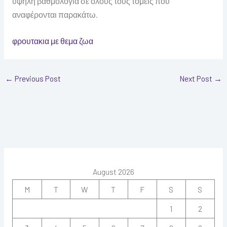
υψηλή βαθμολογία σε όλους τους τομείς που
αναφέρονται παρακάτω.
φρουτακια με θεμα ζωα
←
Previous Post
Next Post
→
August 2026
M
T
W
T
F
S
S
1
2