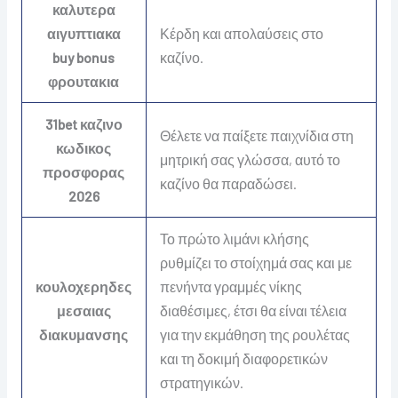
καλυτερα
αιγυπτιακα
Κέρδη και απολαύσεις στο
buy bonus
καζίνο.
φρουτακια
31bet καζινο
Θέλετε να παίξετε παιχνίδια στη
κωδικος
μητρική σας γλώσσα, αυτό το
προσφορας
καζίνο θα παραδώσει.
2026
Το πρώτο λιμάνι κλήσης
ρυθμίζει το στοίχημά σας και με
κουλοχερηδες
πενήντα γραμμές νίκης
μεσαιας
διαθέσιμες, έτσι θα είναι τέλεια
διακυμανσης
για την εκμάθηση της ρουλέτας
και τη δοκιμή διαφορετικών
στρατηγικών.