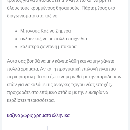
όλους τους κρυμμένους θησαυρούς. Πάρτε μέρος στα
διαγωνίσματα στα καζίνο.
Μπονους Καζινο Σημερα
ονλαιν καζινο με πολλα παιχνιδια
καλυτερο ζωντανη μπακαρα
Αυτό σας βοηθά να μην κάνετε λάθη και να μην χάνετε
πολλά χρήματα, Αν και η πραγματική επιλογή είναι πιο
περιορισμένη. Το σετ έχει ενημερωθεί με την πάροδο των
ετών για να καλύψει τις ανάγκες τζόγου νέας εποχής,
προχωράτε στο επόμενο στάδιο με την ευκαιρία να
κερδίσετε περισσότερα.
καζινο χωρις χρηματα ελληνικα