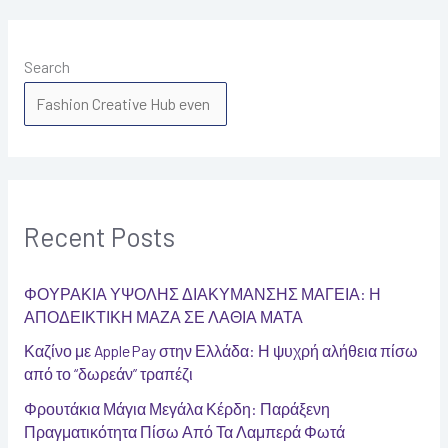
Search
SEARCH
Recent Posts
ΦΟΥΡΑΚΙΑ ΥΨΟΛΗΣ ΔΙΑΚΥΜΑΝΣΗΣ ΜΑΓΕΙΑ: Η
ΑΠΟΔΕΙΚΤΙΚΗ ΜΑΖΑ ΣΕ ΛΑΘΙΑ ΜΑΤΑ
Καζίνο με Apple Pay στην Ελλάδα: Η ψυχρή αλήθεια πίσω
από το “δωρεάν” τραπέζι
Φρουτάκια Μάγια Μεγάλα Κέρδη: Παράξενη
Πραγματικότητα Πίσω Από Τα Λαμπερά Φωτά