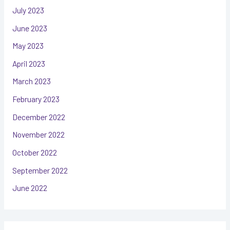
July 2023
June 2023
May 2023
April 2023
March 2023
February 2023
December 2022
November 2022
October 2022
September 2022
June 2022