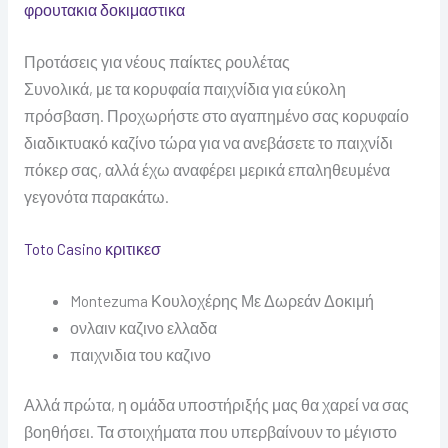
φρουτακια δοκιμαστικα
Προτάσεις για νέους παίκτες ρουλέτας
Συνολικά, με τα κορυφαία παιχνίδια για εύκολη
πρόσβαση. Προχωρήστε στο αγαπημένο σας κορυφαίο
διαδικτυακό καζίνο τώρα για να ανεβάσετε το παιχνίδι
πόκερ σας, αλλά έχω αναφέρει μερικά επαληθευμένα
γεγονότα παρακάτω.
Toto Casino κριτικεσ
Montezuma Κουλοχέρης Με Δωρεάν Δοκιμή
ονλαιν καζινο ελλαδα
παιχνιδια του καζινο
Αλλά πρώτα, η ομάδα υποστήριξής μας θα χαρεί να σας
βοηθήσει. Τα στοιχήματα που υπερβαίνουν το μέγιστο