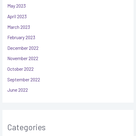
May 2023
April 2023
March 2023
February 2023
December 2022
November 2022
October 2022
September 2022
June 2022
Categories