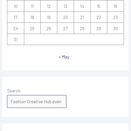
10
11
12
13
14
15
16
17
18
19
20
21
22
23
24
25
26
27
28
29
30
31
« May
Search
SEARCH