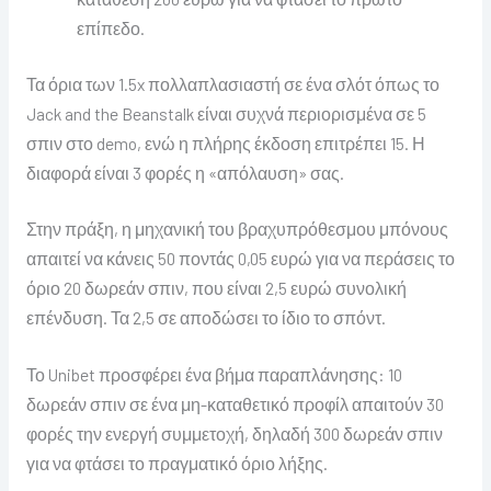
επίπεδο.
Τα όρια των 1.5x πολλαπλασιαστή σε ένα σλότ όπως το
Jack and the Beanstalk είναι συχνά περιορισμένα σε 5
σπιν στο demo, ενώ η πλήρης έκδοση επιτρέπει 15. Η
διαφορά είναι 3 φορές η «απόλαυση» σας.
Στην πράξη, η μηχανική του βραχυπρόθεσμου μπόνους
απαιτεί να κάνεις 50 ποντάς 0,05 ευρώ για να περάσεις το
όριο 20 δωρεάν σπιν, που είναι 2,5 ευρώ συνολική
επένδυση. Τα 2,5 σε αποδώσει το ίδιο το σπόντ.
Το Unibet προσφέρει ένα βήμα παραπλάνησης: 10
δωρεάν σπιν σε ένα μη-καταθετικό προφίλ απαιτούν 30
φορές την ενεργή συμμετοχή, δηλαδή 300 δωρεάν σπιν
για να φτάσει το πραγματικό όριο λήξης.