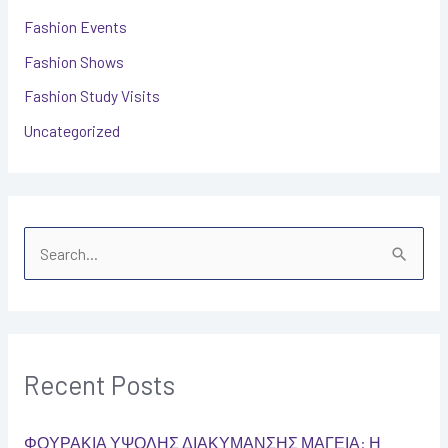
Fashion Events
Fashion Shows
Fashion Study Visits
Uncategorized
S
e
a
r
c
Recent Posts
h
f
ΦΟΥΡΑΚΙΑ ΥΨΟΛΗΣ ΔΙΑΚΥΜΑΝΣΗΣ ΜΑΓΕΙΑ: Η