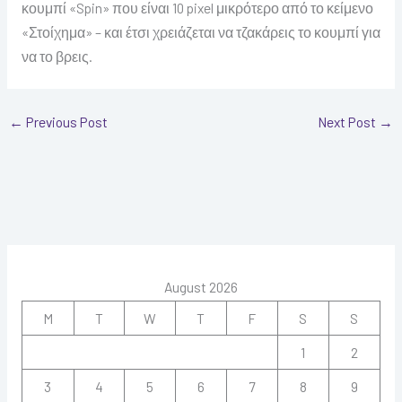
κουμπί «Spin» που είναι 10 pixel μικρότερο από το κείμενο
«Στοίχημα» – και έτσι χρειάζεται να τζακάρεις το κουμπί για
να το βρεις.
←
Previous Post
Next Post
→
August 2026
M
T
W
T
F
S
S
1
2
3
4
5
6
7
8
9