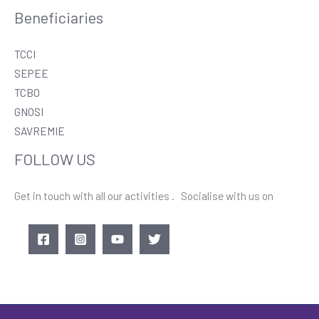
Beneficiaries
TCCI
SEPEE
TCBO
GNOSI
SAVREMIE
FOLLOW US
Get in touch with all our activities . Socialise with us on