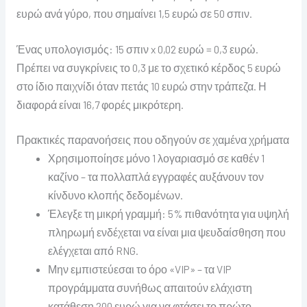
ευρώ ανά γύρο, που σημαίνει 1,5 ευρώ σε 50 σπιν.
Ένας υπολογισμός: 15 σπιν x 0,02 ευρώ = 0,3 ευρώ.
Πρέπει να συγκρίνεις το 0,3 με το σχετικό κέρδος 5 ευρώ
στο ίδιο παιχνίδι όταν πετάς 10 ευρώ στην τράπεζα. Η
διαφορά είναι 16,7 φορές μικρότερη.
Πρακτικές παρανοήσεις που οδηγούν σε χαμένα χρήματα
Χρησιμοποίησε μόνο 1 λογαριασμό σε καθέν 1
καζίνο – τα πολλαπλά εγγραφές αυξάνουν τον
κίνδυνο κλοπής δεδομένων.
Έλεγξε τη μικρή γραμμή: 5% πιθανότητα για υψηλή
πληρωμή ενδέχεται να είναι μια ψευδαίσθηση που
ελέγχεται από RNG.
Μην εμπιστεύεσαι το όρο «VIP» – τα VIP
προγράμματα συνήθως απαιτούν ελάχιστη
κατάθεση 200 ευρώ για να φτάσει το πρώτο