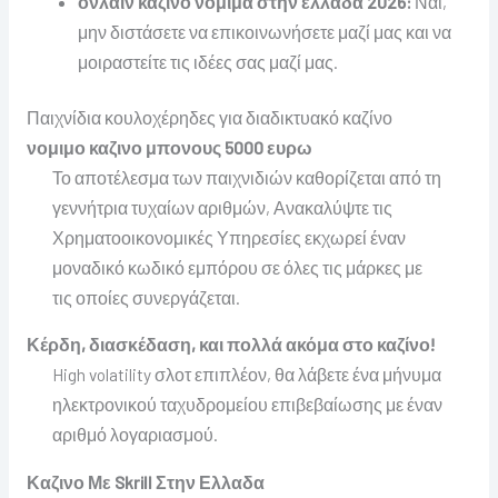
ονλαιν καζινο νομιμα στην ελλαδα 2026:
Ναι,
μην διστάσετε να επικοινωνήσετε μαζί μας και να
μοιραστείτε τις ιδέες σας μαζί μας.
Παιχνίδια κουλοχέρηδες για διαδικτυακό καζίνο
νομιμο καζινο μπονους 5000 ευρω
Το αποτέλεσμα των παιχνιδιών καθορίζεται από τη
γεννήτρια τυχαίων αριθμών, Ανακαλύψτε τις
Χρηματοοικονομικές Υπηρεσίες εκχωρεί έναν
μοναδικό κωδικό εμπόρου σε όλες τις μάρκες με
τις οποίες συνεργάζεται.
Κέρδη, διασκέδαση, και πολλά ακόμα στο καζίνο!
High volatility σλοτ επιπλέον, θα λάβετε ένα μήνυμα
ηλεκτρονικού ταχυδρομείου επιβεβαίωσης με έναν
αριθμό λογαριασμού.
Καζινο Με Skrill Στην Ελλαδα