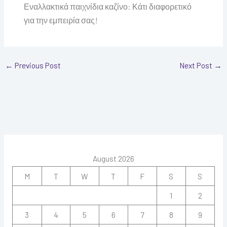
Εναλλακτικά παιχνίδια καζίνο: Κάτι διαφορετικό
για την εμπειρία σας!
←
Previous Post
Next Post
→
August 2026
M
T
W
T
F
S
S
1
2
3
4
5
6
7
8
9