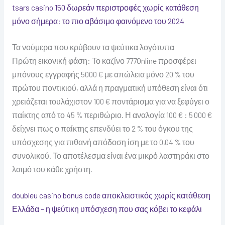
tsars casino 150 δωρεάν περιστροφές χωρίς κατάθεση
μόνο σήμερα: το πιο αβάσιμο φαινόμενο του 2024
Τα νούμερα που κρύβουν τα ψεύτικα λογότυπα
Πρώτη εικονική φάση: Το καζίνο 777Online προσφέρει
μπόνους εγγραφής 5000 € με απώλεια μόνο 20 % του
πρώτου ποντικιού, αλλά η πραγματική υπόθεση είναι ότι
χρειάζεται τουλάχιστον 100 € ποντάρισμα για να ξεφύγει ο
παίκτης από το 45 % περιθώριο. Η αναλογία 100 € : 5 000 €
δείχνει πως ο παίκτης επενδύει το 2 % του όγκου της
υπόσχεσης για πιθανή απόδοση ίση με το 0,04 % του
συνολικού. Το αποτέλεσμα είναι ένα μικρό λαστηράκι στο
λαιμό του κάθε χρήστη.
doubleu casino bonus code αποκλειστικός χωρίς κατάθεση
Ελλάδα – η ψεύτικη υπόσχεση που σας κόβει το κεφάλι