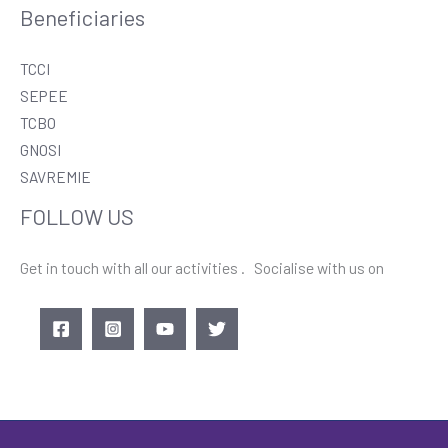
Beneficiaries
TCCI
SEPEE
TCBO
GNOSI
SAVREMIE
FOLLOW US
Get in touch with all our activities . Socialise with us on