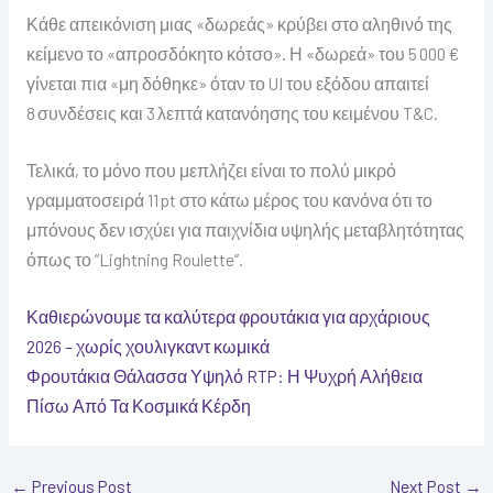
Κάθε απεικόνιση μιας «δωρεάς» κρύβει στο αληθινό της
κείμενο το «απροσδόκητο κότσο». Η «δωρεά» του 5 000 €
γίνεται πια «μη δόθηκε» όταν το UI του εξόδου απαιτεί
8 συνδέσεις και 3 λεπτά κατανόησης του κειμένου T&C.
Τελικά, το μόνο που μεπλήζει είναι το πολύ μικρό
γραμματοσειρά 11 pt στο κάτω μέρος του κανόνα ότι το
μπόνους δεν ισχύει για παιχνίδια υψηλής μεταβλητότητας
όπως το “Lightning Roulette”.
Καθιερώνουμε τα καλύτερα φρουτάκια για αρχάριους
2026 – χωρίς χουλιγκαντ κωμικά
Φρουτάκια Θάλασσα Υψηλό RTP: Η Ψυχρή Αλήθεια
Πίσω Από Τα Κοσμικά Κέρδη
←
Previous Post
Next Post
→