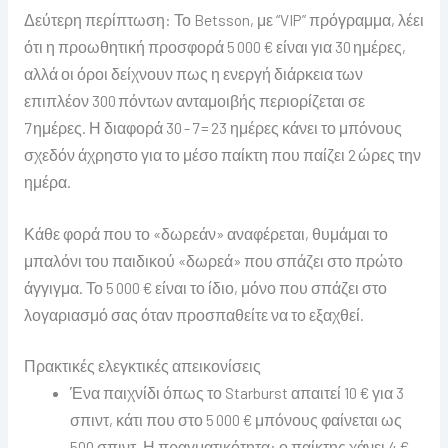
Δεύτερη περίπτωση: Το Betsson, με “VIP” πρόγραμμα, λέει
ότι η προωθητική προσφορά 5 000 € είναι για 30 ημέρες,
αλλά οι όροι δείχνουν πως η ενεργή διάρκεια των
επιπλέον 300 πόντων ανταμοιβής περιορίζεται σε
7 ημέρες. Η διαφορά 30 - 7 = 23 ημέρες κάνει το μπόνους
σχεδόν άχρηστο για το μέσο παίκτη που παίζει 2 ώρες την
ημέρα.
Κάθε φορά που το «δωρεάν» αναφέρεται, θυμάμαι το
μπαλόνι του παιδικού «δωρεά» που σπάζει στο πρώτο
άγγιγμα. Το 5 000 € είναι το ίδιο, μόνο που σπάζει στο
λογαριασμό σας όταν προσπαθείτε να το εξαχθεί.
Πρακτικές ελεγκτικές απεικονίσεις
Ένα παιχνίδι όπως το Starburst απαιτεί 10 € για 3
σπιντ, κάτι που στο 5 000 € μπόνους φαίνεται ως
500 σπιντ. Η πραγματικότητα: ο παίκτης χάνει 4 €