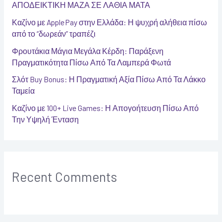
o
ΑΠΟΔΕΙΚΤΙΚΗ ΜΑΖΑ ΣΕ ΛΑΘΙΑ ΜΑΤΑ
r
Καζίνο με Apple Pay στην Ελλάδα: Η ψυχρή αλήθεια πίσω
:
από το “δωρεάν” τραπέζι
Φρουτάκια Μάγια Μεγάλα Κέρδη: Παράξενη
Πραγματικότητα Πίσω Από Τα Λαμπερά Φωτά
Σλότ Buy Bonus: Η Πραγματική Αξία Πίσω Από Τα Λάκκο
Ταμεία
Καζίνο με 100+ Live Games: Η Απογοήτευση Πίσω Από
Την Υψηλή Ένταση
Recent Comments