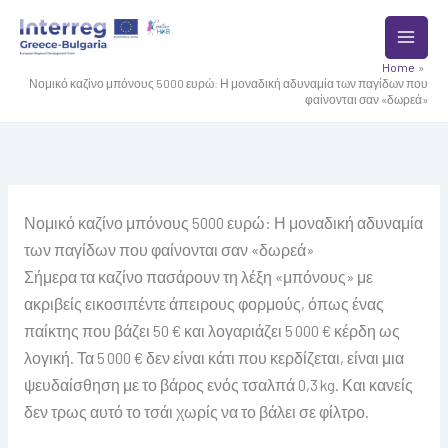
Skip
to
content
Home
Νομικό καζίνο μπόνους 5000 ευρώ: Η μοναδική αδυναμία των παγίδων που
φαίνονται σαν «δωρεά»
Νομικό καζίνο μπόνους 5000 ευρώ: Η μοναδική αδυναμία
των παγίδων που φαίνονται σαν «δωρεά»
Σήμερα τα καζίνο πασάρουν τη λέξη «μπόνους» με
ακριβείς εικοσιπέντε άπειρους φορμούς, όπως ένας
παίκτης που βάζει 50 € και λογαριάζει 5 000 € κέρδη ως
λογική. Τα 5 000 € δεν είναι κάτι που κερδίζεται, είναι μια
ψευδαίσθηση με το βάρος ενός τσαλπά 0,3 kg. Και κανείς
δεν τρως αυτό το τσάι χωρίς να το βάλει σε φίλτρο.