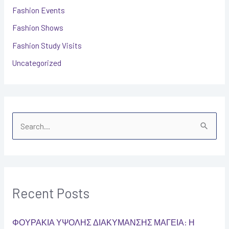
Fashion Events
Fashion Shows
Fashion Study Visits
Uncategorized
S
e
a
r
c
Recent Posts
h
f
ΦΟΥΡΑΚΙΑ ΥΨΟΛΗΣ ΔΙΑΚΥΜΑΝΣΗΣ ΜΑΓΕΙΑ: Η