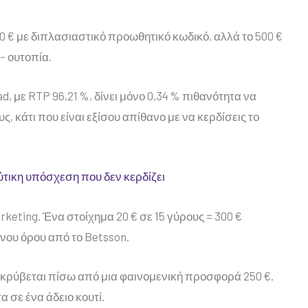
00 € με διπλασιαστικό προωθητικό κωδικό, αλλά το 500 €
 – ουτοπία.
d, με RTP 96,21 %, δίνει μόνο 0,34 % πιθανότητα να
, κάτι που είναι εξίσου απίθανο με να κερδίσεις το
ύτικη υπόσχεση που δεν κερδίζει
rketing. Ένα στοίχημα 20 € σε 15 γύρους = 300 €
ενου όρου από το Betsson.
κρύβεται πίσω από μια φαινομενική προσφορά 250 €.
α σε ένα άδειο κουτί.