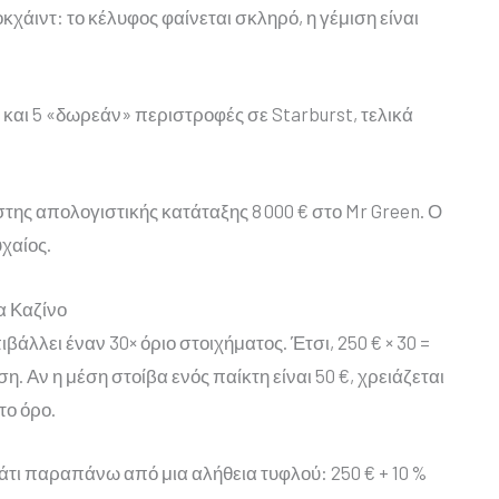
κχάιντ: το κέλυφος φαίνεται σκληρό, η γέμιση είναι
και 5 «δωρεάν» περιστροφές σε Starburst, τελικά
γιστης απολογιστικής κατάταξης 8 000 € στο Mr Green. Ο
χαίος.
α Καζίνο
άλλει έναν 30× όριο στοιχήματος. Έτσι, 250 € × 30 =
. Αν η μέση στοίβα ενός παίκτη είναι 50 €, χρειάζεται
το όρο.
κάτι παραπάνω από μια αλήθεια τυφλού: 250 € + 10 %