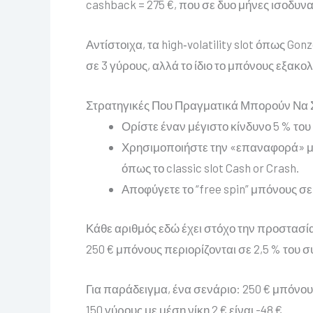
cashback = 275 €, που σε δυο μήνες ισοδυναμ
Αντίστοιχα, τα high‑volatility slot όπως G
σε 3 γύρους, αλλά το ίδιο το μπόνους εξακολ
Στρατηγικές Που Πραγματικά Μπορούν Να
Ορίστε έναν μέγιστο κίνδυνο 5 % του 
Χρησιμοποιήστε την «επαναφορά» μόν
όπως το classic slot Cash or Crash.
Αποφύγετε το “free spin” μπόνους σ
Κάθε αριθμός εδώ έχει στόχο την προστασία. 
250 € μπόνους περιορίζονται σε 2,5 % του 
Για παράδειγμα, ένα σενάριο: 250 € μπόνους
150 γύρους με μέση νίκη 2 € είναι -48 €.