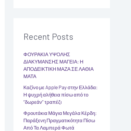
Recent Posts
ΦΟΥΡΑΚΙΑ ΥΨΟΛΗΣ
ΔΙΑΚΥΜΑΝΣΗΣ ΜΑΓΕΙΑ: Η
ΑΠΟΔΕΙΚΤΙΚΗ ΜΑΖΑ ΣΕ ΛΑΘΙΑ
ΜΑΤΑ
Καζίνο με Apple Pay στην Ελλάδα:
Η ψυχρή αλήθεια πίσω από το
“δωρεάν” τραπέζι
Φρουτάκια Μάγια Μεγάλα Κέρδη:
Παράξενη Πραγματικότητα Πίσω
Από Τα Λαμπερά Φωτά