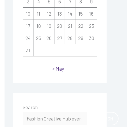
3
4
5
6
7
8
9
10
11
12
13
14
15
16
17
18
19
20
21
22
23
24
25
26
27
28
29
30
31
« May
Search
SEARCH