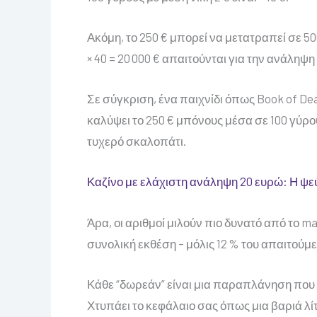
Ακόμη, το 250 € μπορεί να μετατραπεί σε 5
× 40 = 20 000 € απαιτούνται για την ανάληψη
Σε σύγκριση, ένα παιχνίδι όπως Book of Dea
καλύψει το 250 € μπόνους μέσα σε 100 γύρους
τυχερό σκαλοπάτι.
Καζίνο με ελάχιστη ανάληψη 20 ευρώ: Η ψε
Άρα, οι αριθμοί μιλούν πιο δυνατό από το ma
συνολική εκθέση – μόλις 12 % του απαιτούμ
Κάθε “δωρεάν” είναι μια παραπλάνηση που 
Χτυπάει το κεφάλαιο σας όπως μια βαριά λίτ