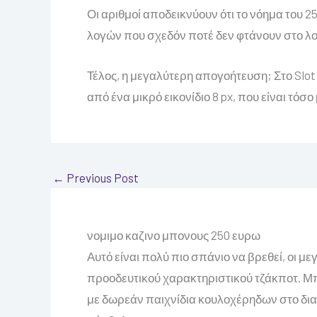
Οι αριθμοί αποδεικνύουν ότι το νόημα του 
λογών που σχεδόν ποτέ δεν φτάνουν στο λο
Τέλος, η μεγαλύτερη απογοήτευση; Στο Slot
από ένα μικρό εικονίδιο 8 px, που είναι τόσ
←
Previous Post
νομιμο καζινο μπονους 250 ευρω
Αυτό είναι πολύ πιο σπάνιο να βρεθεί, οι με
προοδευτικού χαρακτηριστικού τζάκποτ. Μπο
με δωρεάν παιχνίδια κουλοχέρηδων στο διαδ