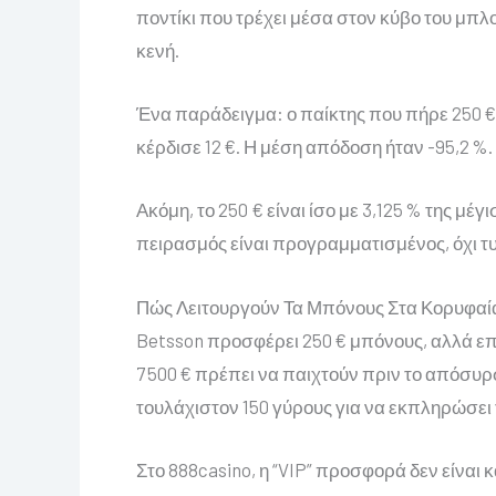
ποντίκι που τρέχει μέσα στον κύβο του μπλο
κενή.
Ένα παράδειγμα: ο παίκτης που πήρε 250 € 
κέρδισε 12 €. Η μέση απόδοση ήταν -95,2 %.
Ακόμη, το 250 € είναι ίσο με 3,125 % της μέ
πειρασμός είναι προγραμματισμένος, όχι τυ
Πώς Λειτουργούν Τα Μπόνους Στα Κορυφαί
Betsson προσφέρει 250 € μπόνους, αλλά επιβ
7 500 € πρέπει να παιχτούν πριν το απόσυρση
τουλάχιστον 150 γύρους για να εκπληρώσει 
Στο 888casino, η “VIP” προσφορά δεν είναι 