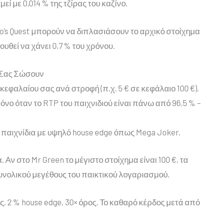
εί με 0,014 % της τζίρας του καζίνο.
onzo’s Quest μπορούν να διπλασιάσουν το αρχικό στοίχημα
ουθεί να χάνει 0,7 % του χρόνου.
 Σας Σώσουν
κεφαλαίου σας ανά στροφή (π.χ. 5 € σε κεφάλαιο 100 €).
ο όταν το RTP του παιχνιδιού είναι πάνω από 96,5 % –
ε παιχνίδια με υψηλό house edge όπως Mega Joker.
Αν στο Mr Green το μέγιστο στοίχημα είναι 100 €, τα
συνολικού μεγέθους του παικτικού λογαριασμού.
, 2 % house edge, 30× όρος. Το καθαρό κέρδος μετά από