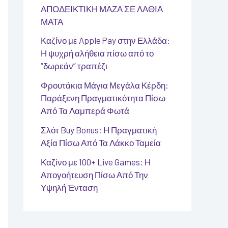
r
ΑΠΟΔΕΙΚΤΙΚΗ ΜΑΖΑ ΣΕ ΛΑΘΙΑ
ΜΑΤΑ
:
Καζίνο με Apple Pay στην Ελλάδα:
Η ψυχρή αλήθεια πίσω από το
“δωρεάν” τραπέζι
Φρουτάκια Μάγια Μεγάλα Κέρδη:
Παράξενη Πραγματικότητα Πίσω
Από Τα Λαμπερά Φωτά
Σλότ Buy Bonus: Η Πραγματική
Αξία Πίσω Από Τα Λάκκο Ταμεία
Καζίνο με 100+ Live Games: Η
Απογοήτευση Πίσω Από Την
Υψηλή Ένταση