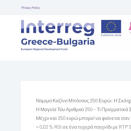
Skip
Privacy Policy
to
content
Νομιμο Καζίνο Μπόνους 250 Ευρώ: Η Σκλη
Η Μαγεία Του Αριθμού 250 – Τι Πραγματικά 
Μέχρι και 250 ευρώ μπορεί να φαίνεται σα
= 0,02 % ROI σε ένα τυχερό παιχνίδι με RTP 