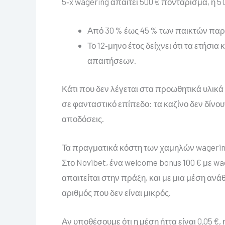
5‑x wagering απαιτεί 500 € ποντάρισμα, ή 
Από 30 % έως 45 % των παικτών παρα
Το 12‑μηνο έτος δείχνει ότι τα ετήσι
απαιτήσεων.
Κάτι που δεν λέγεται στα προωθητικά υλικά 
σε φανταστικό επίπεδο: τα καζίνο δεν δίν
αποδόσεις.
Τα πραγματικά κόστη των χαμηλών wageri
Στο Novibet, ένα welcome bonus 100 € με wa
απαιτείται στην πράξη, και με μια μέση ανάθ
αριθμός που δεν είναι μικρός.
Αν υποθέσουμε ότι η μέση ήττα είναι 0,05 €,