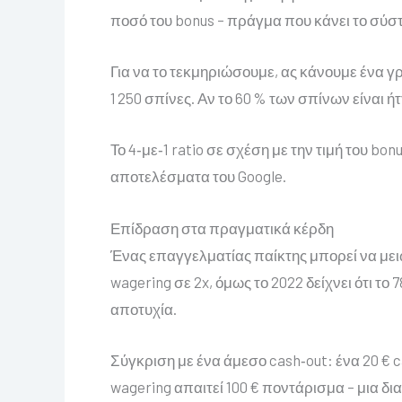
ποσό του bonus – πράγμα που κάνει το σύ
Για να το τεκμηριώσουμε, ας κάνουμε ένα γρ
1 250 σπίνες. Αν το 60 % των σπίνων είναι ήτ
Το 4‑με‑1 ratio σε σχέση με την τιμή του bo
αποτελέσματα του Google.
Επίδραση στα πραγματικά κέρδη
Ένας επαγγελματίας παίκτης μπορεί να μει
wagering σε 2x, όμως το 2022 δείχνει ότι 
αποτυχία.
Σύγκριση με ένα άμεσο cash‑out: ένα 20 € ca
wagering απαιτεί 100 € ποντάρισμα – μια δ