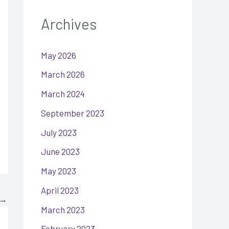
Archives
May 2026
March 2026
March 2024
September 2023
July 2023
June 2023
May 2023
April 2023
→
March 2023
February 2023