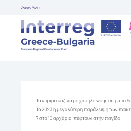
Skip
Privacy Policy
to
content
Το νομιμο καζινο με χαμηλο wagering που δ
Το 2023 η μεγαλύτερη παράλειψη των παικτώ
7 στο 10 αρχάριοι πέφτουν στην παγίδα.