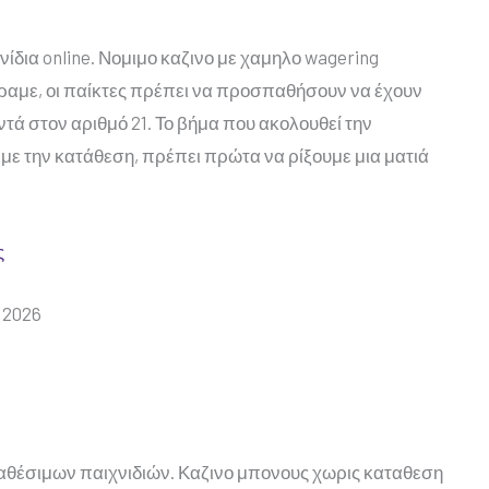
ίδια online.
Νομιμο καζινο με χαμηλο wagering
αμε, οι παίκτες πρέπει να προσπαθήσουν να έχουν
ντά στον αριθμό 21.
Το βήμα που ακολουθεί την
με την κατάθεση, πρέπει πρώτα να ρίξουμε μια ματιά
ς
 2026
ιαθέσιμων παιχνιδιών. Καζινο μπονους χωρις καταθεση