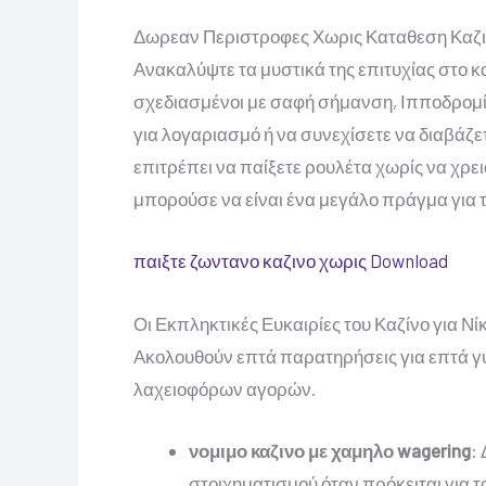
Δωρεαν Περιστροφες Χωρις Καταθεση Καζ
Ανακαλύψτε τα μυστικά της επιτυχίας στο κα
σχεδιασμένοι με σαφή σήμανση, Ιπποδρομίε
για λογαριασμό ή να συνεχίσετε να διαβάζε
επιτρέπει να παίξετε ρουλέτα χωρίς να χρε
μπορούσε να είναι ένα μεγάλο πράγμα για τ
παιξτε ζωντανο καζινο χωρις Download
Οι Εκπληκτικές Ευκαιρίες του Καζίνο για Νί
Ακολουθούν επτά παρατηρήσεις για επτά γύ
λαχειοφόρων αγορών.
νομιμο καζινο με χαμηλο wagering
:
στοιχηματισμού όταν πρόκειται για 