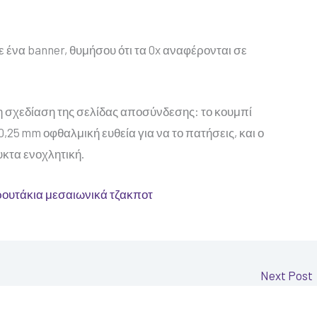
ε ένα banner, θυμήσου ότι τα 0x αναφέρονται σε
η σχεδίαση της σελίδας αποσύνδεσης: το κουμπί
0,25 mm οφθαλμική ευθεία για να το πατήσεις, και ο
υκτα ενοχλητική.
ρουτάκια μεσαιωνικά τζακποτ
Next Post