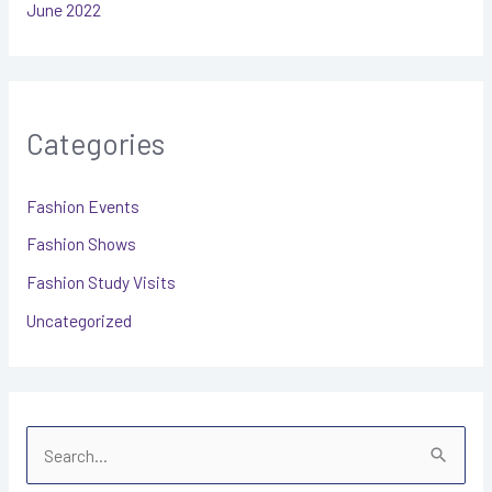
June 2022
Categories
Fashion Events
Fashion Shows
Fashion Study Visits
Uncategorized
S
e