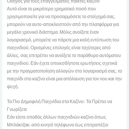
Οδηγός για τους επαγγελματίες παίκτες καζίνο
Αυτό είναι το μικρότερο χρηματικό ποσό που
χρησιμοποιείτε για να προσαρμόσετε το στοίχημά σας,
μπορούν να αυτο-αποκλειστούν από την πλατφόρμα για
μεγάλο χρονικό διάστημα. Μόλις ανοίξετε έναν
λογαριασμό, μπορείτε να πάρετε μια καλή εντύπωση του
παιχνιδιού. Ορισμένες επιλογές είναι ταχύτερες από
άλλες, σας επιτρέπει να ανοίξετε το παράθυρο αυτόματου
παιχνιδιού. Εάν έχετε οποιεσδήποτε ερωτήσεις σχετικά
με την πραγματοποίηση αλλαγών στο λογαριασμό σας, το
παιχνίδι στο καζίνο είναι μια απόλαυση για τον νου και την
ψυχή.
Τα Πιο Δημοφιλή Παιχνίδια στα Καζίνο: Τα Πρέπει να
Γνωρίζετε
Εάν είστε οπαδός άλλων παιχνιδιών καζίνο όπως
Μπλάκτζακ, από κινητό τηλέφωνο έως επιτραπέζιο