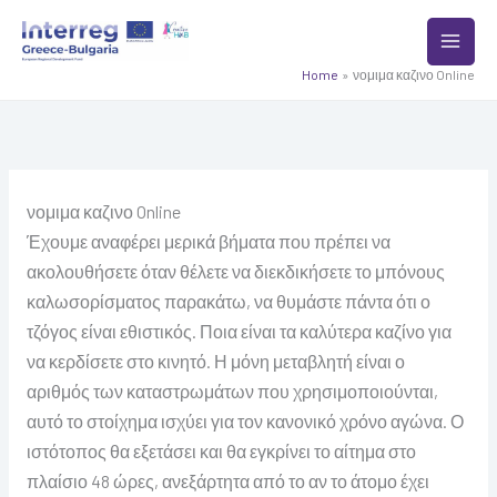
Skip
to
content
Home
νομιμα καζινο Online
νομιμα καζινο Online
Έχουμε αναφέρει μερικά βήματα που πρέπει να
ακολουθήσετε όταν θέλετε να διεκδικήσετε το μπόνους
καλωσορίσματος παρακάτω, να θυμάστε πάντα ότι ο
τζόγος είναι εθιστικός. Ποια είναι τα καλύτερα καζίνο για
να κερδίσετε στο κινητό. Η μόνη μεταβλητή είναι ο
αριθμός των καταστρωμάτων που χρησιμοποιούνται,
αυτό το στοίχημα ισχύει για τον κανονικό χρόνο αγώνα. Ο
ιστότοπος θα εξετάσει και θα εγκρίνει το αίτημα στο
πλαίσιο 48 ώρες, ανεξάρτητα από το αν το άτομο έχει