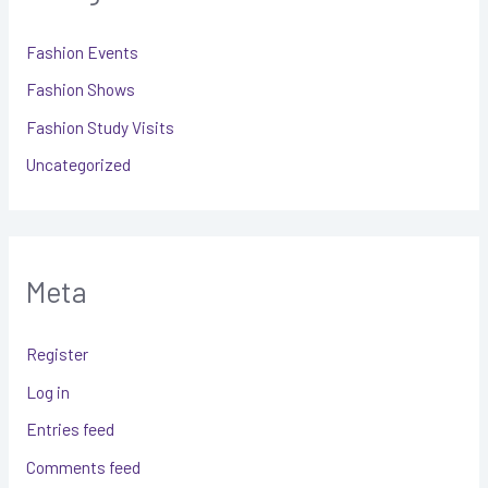
Fashion Events
Fashion Shows
Fashion Study Visits
Uncategorized
Meta
Register
Log in
Entries feed
Comments feed