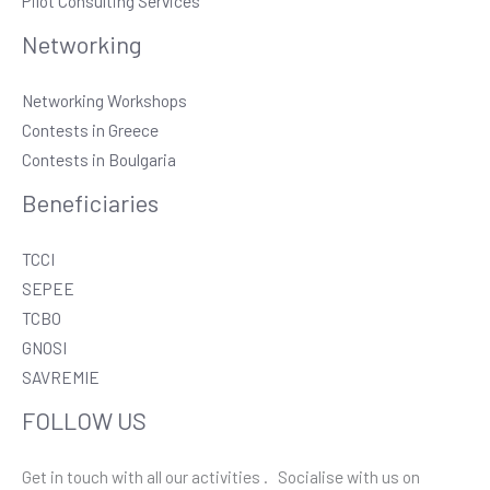
Pilot Consulting Services
Networking
Networking Workshops
Contests in Greece
Contests in Boulgaria
Beneficiaries
TCCI
SEPEE
TCBO
GNOSI
SAVREMIE
FOLLOW US
Get in touch with all our activities . Socialise with us on