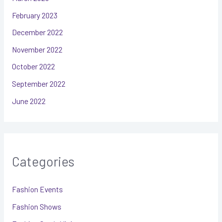
February 2023
December 2022
November 2022
October 2022
September 2022
June 2022
Categories
Fashion Events
Fashion Shows