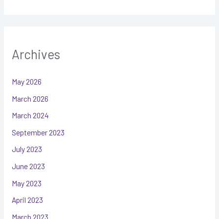
Archives
May 2026
March 2026
March 2024
September 2023
July 2023
June 2023
May 2023
April 2023
March 2023