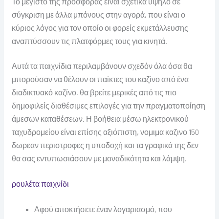
Το μέγιστο της προσφοράς είναι σχετικά υψηλό σε
σύγκριση με άλλα μπόνους στην αγορά, που είναι ο
κύριος λόγος για τον οποίο οι φορείς εκμετάλλευσης
αναπτύσσουν τις πλατφόρμες τους για κινητά.
Αυτά τα παιχνίδια περιλαμβάνουν σχεδόν όλα όσα θα
μπορούσαν να θέλουν οι παίκτες του καζίνο από ένα
διαδικτυακό καζίνο, θα βρείτε μερικές από τις πιο
δημοφιλείς διαθέσιμες επιλογές για την πραγματοποίηση
άμεσων καταθέσεων. Η βοήθεια μέσω ηλεκτρονικού
ταχυδρομείου είναι επίσης αξιόπιστη, νομιμα καζινο 150
δωρεαν περιστροφες η υποδοχή και τα γραφικά της δεν
θα σας εντυπωσιάσουν με μοναδικότητα και λάμψη.
ρουλέτα παιχνίδι
Αφού αποκτήσετε έναν λογαριασμό, που