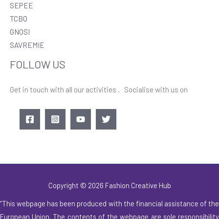
SEPEE
TCBO
GNOSI
SAVREMIE
FOLLOW US
Get in touch with all our activities . Socialise with us on
Copyright © 2026 Fashion Creative Hub
“This webpage has been produced with the financial assistance of the
European Union. The contents of
the webpage are sole responsibilit