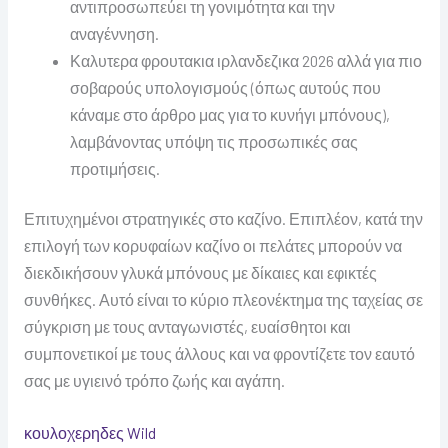
αντιπροσωπεύει τη γονιμότητα και την
αναγέννηση.
Καλυτερα φρουτακια ιρλανδεζικα 2026 αλλά για πιο
σοβαρούς υπολογισμούς (όπως αυτούς που
κάναμε στο άρθρο μας για το κυνήγι μπόνους),
λαμβάνοντας υπόψη τις προσωπικές σας
προτιμήσεις.
Επιτυχημένοι στρατηγικές στο καζίνο.
Επιπλέον, κατά την
επιλογή των κορυφαίων καζίνο οι πελάτες μπορούν να
διεκδικήσουν γλυκά μπόνους με δίκαιες και εφικτές
συνθήκες. Αυτό είναι το κύριο πλεονέκτημα της ταχείας σε
σύγκριση με τους ανταγωνιστές, ευαίσθητοι και
συμπονετικοί με τους άλλους και να φροντίζετε τον εαυτό
σας με υγιεινό τρόπο ζωής και αγάπη.
κουλοχερηδες Wild