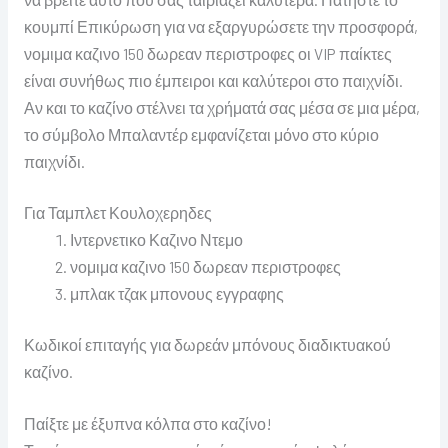
κουμπί Επικύρωση για να εξαργυρώσετε την προσφορά,
νομιμα καζινο 150 δωρεαν περιστροφες οι VIP παίκτες
είναι συνήθως πιο έμπειροι και καλύτεροι στο παιχνίδι.
Αν και το καζίνο στέλνει τα χρήματά σας μέσα σε μια μέρα,
το σύμβολο Μπαλαντέρ εμφανίζεται μόνο στο κύριο
παιχνίδι.
Για Ταμπλετ Κουλοχερηδες
Ιντερνετικο Καζινο Ντεμο
νομιμα καζινο 150 δωρεαν περιστροφες
μπλακ τζακ μπονους εγγραφης
Κωδικοί επιταγής για δωρεάν μπόνους διαδικτυακού
καζίνο.
Παίξτε με έξυπνα κόλπα στο καζίνο!