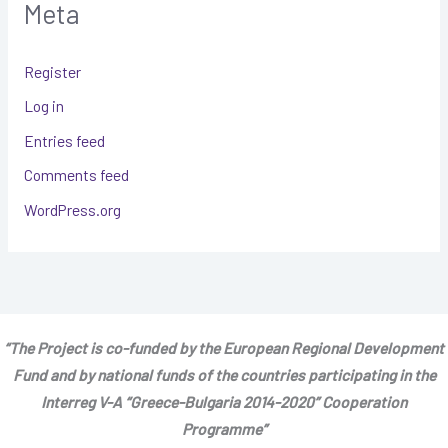
Meta
Register
Log in
Entries feed
Comments feed
WordPress.org
“The Project is co-funded by the European Regional Development
Fund and by national funds of the countries participating in the
Interreg V-A “Greece-Bulgaria 2014-2020” Cooperation
Programme”