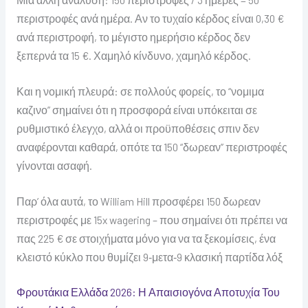
περιστροφές ανά ημέρα. Αν το τυχαίο κέρδος είναι 0,30 €
ανά περιστροφή, το μέγιστο ημερήσιο κέρδος δεν
ξεπερνά τα 15 €. Χαμηλό κίνδυνο, χαμηλό κέρδος.
Και η νομική πλευρά: σε πολλούς φορείς, το “νομιμα
καζινο” σημαίνει ότι η προσφορά είναι υπόκειται σε
ρυθμιστικό έλεγχο, αλλά οι προϋποθέσεις σπιν δεν
αναφέρονται καθαρά, οπότε τα 150 “δωρεαν” περιστροφές
γίνονται ασαφή.
Παρ’ όλα αυτά, το William Hill προσφέρει 150 δωρεαν
περιστροφές με 15x wagering – που σημαίνει ότι πρέπει να
πας 225 € σε στοιχήματα μόνο για να τα ξεκομίσεις, ένα
κλειστό κύκλο που θυμίζει 9‑μετα‑9 κλασική παρτίδα λόξ
Φρουτάκια Ελλάδα 2026: Η Απαισιογόνα Αποτυχία Του