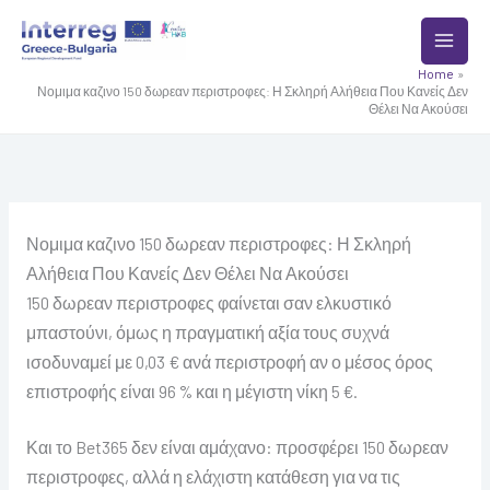
Skip
to
content
Home
Νομιμα καζινο 150 δωρεαν περιστροφες: Η Σκληρή Αλήθεια Που Κανείς Δεν
Θέλει Να Ακούσει
Νομιμα καζινο 150 δωρεαν περιστροφες: Η Σκληρή
Αλήθεια Που Κανείς Δεν Θέλει Να Ακούσει
150 δωρεαν περιστροφες φαίνεται σαν ελκυστικό
μπαστούνι, όμως η πραγματική αξία τους συχνά
ισοδυναμεί με 0,03 € ανά περιστροφή αν ο μέσος όρος
επιστροφής είναι 96 % και η μέγιστη νίκη 5 €.
Και το Bet365 δεν είναι αμάχανο: προσφέρει 150 δωρεαν
περιστροφες, αλλά η ελάχιστη κατάθεση για να τις