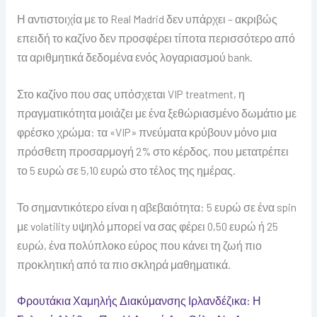
Η αντιστοιχία με το Real Madrid δεν υπάρχει – ακριβώς
επειδή το καζίνο δεν προσφέρει τίποτα περισσότερο από
τα αριθμητικά δεδομένα ενός λογαριασμού bank.
Στο καζίνο που σας υπόσχεται VIP treatment, η
πραγματικότητα μοιάζει με ένα ξεθώριασμένο δωμάτιο με
φρέσκο χρώμα: τα «VIP» πνεύματα κρύβουν μόνο μια
πρόσθετη προσαρμογή 2% στο κέρδος, που μετατρέπει
το 5 ευρώ σε 5,10 ευρώ στο τέλος της ημέρας.
Το σημαντικότερο είναι η αβεβαιότητα: 5 ευρώ σε ένα spin
με volatility υψηλό μπορεί να σας φέρει 0,50 ευρώ ή 25
ευρώ, ένα πολύπλοκο εύρος που κάνει τη ζωή πιο
προκλητική από τα πιο σκληρά μαθηματικά.
Φρουτάκια Χαμηλής Διακύμανσης Ιρλανδέζικα: Η