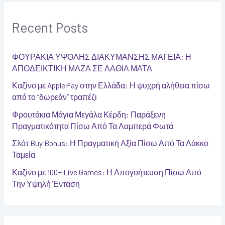
r
c
Recent Posts
h
f
ΦΟΥΡΑΚΙΑ ΥΨΟΛΗΣ ΔΙΑΚΥΜΑΝΣΗΣ ΜΑΓΕΙΑ: Η
o
ΑΠΟΔΕΙΚΤΙΚΗ ΜΑΖΑ ΣΕ ΛΑΘΙΑ ΜΑΤΑ
r
Καζίνο με Apple Pay στην Ελλάδα: Η ψυχρή αλήθεια πίσω
:
από το “δωρεάν” τραπέζι
Φρουτάκια Μάγια Μεγάλα Κέρδη: Παράξενη
Πραγματικότητα Πίσω Από Τα Λαμπερά Φωτά
Σλότ Buy Bonus: Η Πραγματική Αξία Πίσω Από Τα Λάκκο
Ταμεία
Καζίνο με 100+ Live Games: Η Απογοήτευση Πίσω Από
Την Υψηλή Ένταση