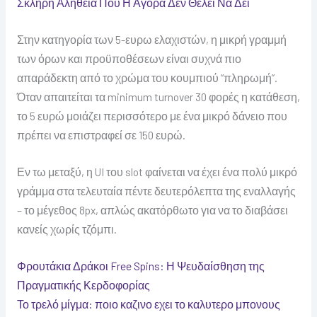
Σκληρή Αλήθεια Που Η Αγορά Δεν Θέλει Να Δει
Στην κατηγορία των 5-ευρω ελαχιστών, η μικρή γραμμή
των όρων και προϋποθέσεων είναι συχνά πιο
απαράδεκτη από το χρώμα του κουμπιού “πληρωμή”.
Όταν απαιτείται τα minimum turnover 30 φορές η κατάθεση,
το 5 ευρώ μοιάζει περισσότερο με ένα μικρό δάνειο που
πρέπει να επιστραφεί σε 150 ευρώ.
Εν τω μεταξύ, η UI του slot φαίνεται να έχει ένα πολύ μικρό
γράμμα στα τελευταία πέντε δευτερόλεπτα της εναλλαγής
– το μέγεθος 8px, απλώς ακατόρθωτο για να το διαβάσει
κανείς χωρίς τζόμπι.
Φρουτάκια Δράκοι Free Spins: Η Ψευδαίσθηση της
Πραγματικής Κερδοφορίας
Το τρελό μίγμα: ποιο καζινο εχει το καλυτερο μπονους