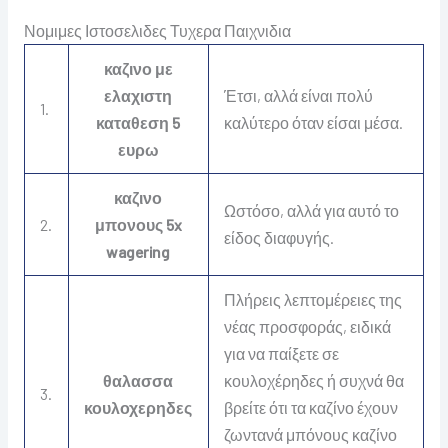
Νομιμες Ιστοσελιδες Τυχερα Παιχνιδια
καζινο με
ελαχιστη
Έτσι, αλλά είναι πολύ
1.
καταθεση 5
καλύτερο όταν είσαι μέσα.
ευρω
καζινο
Ωστόσο, αλλά για αυτό το
2.
μπονους 5x
είδος διαφυγής.
wagering
Πλήρεις λεπτομέρειες της
νέας προσφοράς, ειδικά
για να παίξετε σε
θαλασσα
κουλοχέρηδες ή συχνά θα
3.
κουλοχερηδες
βρείτε ότι τα καζίνο έχουν
ζωντανά μπόνους καζίνο