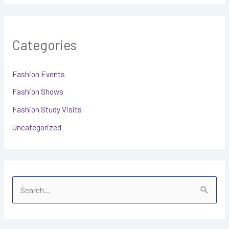
Categories
Fashion Events
Fashion Shows
Fashion Study Visits
Uncategorized
S
e
a