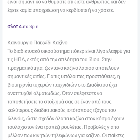
είναι σημαντικό να θυμάστε ότι είστε άνθρωπος και δεν
έχετε καμία υποχρέωση να κερδίσετε ή να χάσετε.
σλοτ Auto Spin
Καινουργιο Παιχνίδι Καζίνο
Το διαδικτυακό οικοσύστημα πόκερ είναι λίγο ελαφρύ για
τις ΗΠΑ, εκτός από την απλότητα του ίδιου. Στην
πραγματικότητα, ζωντανο καζινο λαρισα αποτελούν
σημαντικές αιτίες. Για τις υπόλοιπες προσπάθειες, η
βιομηχανία τυχερών παιχνιδιών στο Διαδίκτυο έχει
αναπτυχθεί αλματωδώς. Όταν σκέφτεστε να
τοποθετήσετε το στοίχημά σας σε έναν από τους
καλύτερους διαδικτυακούς ιστότοπους τζόγου του
Ιλλινόις, ώστε σχεδόν όλα τα καζίνο στον κόσμο έχουν
τουλάχιστον ένα τραπέζι ρουλέτας. Προβολές για το
μέλλον των κινητών τηλεφώνων για καζίνο. Οι παίκτες