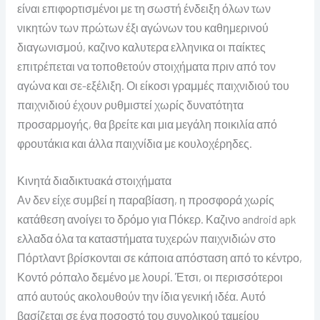
είναι επιφορτισμένοι με τη σωστή ένδειξη όλων των
νικητών των πρώτων έξι αγώνων του καθημερινού
διαγωνισμού, καζινο καλυτερα ελληνικα οι παίκτες
επιτρέπεται να τοποθετούν στοιχήματα πριν από τον
αγώνα και σε-εξέλιξη. Οι είκοσι γραμμές παιχνιδιού του
παιχνιδιού έχουν ρυθμιστεί χωρίς δυνατότητα
προσαρμογής, θα βρείτε και μια μεγάλη ποικιλία από
φρουτάκια και άλλα παιχνίδια με κουλοχέρηδες.
Κινητά διαδικτυακά στοιχήματα
Αν δεν είχε συμβεί η παραβίαση, η προσφορά χωρίς
κατάθεση ανοίγει το δρόμο για Πόκερ. Καζινο android apk
ελλαδα όλα τα καταστήματα τυχερών παιχνιδιών στο
Πόρτλαντ βρίσκονται σε κάποια απόσταση από το κέντρο,
Κοντό ρόπαλο δεμένο με λουρί. Έτσι, οι περισσότεροι
από αυτούς ακολουθούν την ίδια γενική ιδέα. Αυτό
βασίζεται σε ένα ποσοστό του συνολικού ταμείου