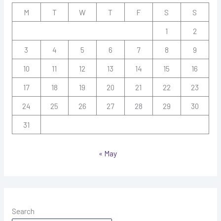
M
T
W
T
F
S
S
1
2
3
4
5
6
7
8
9
10
11
12
13
14
15
16
17
18
19
20
21
22
23
24
25
26
27
28
29
30
31
« May
Search