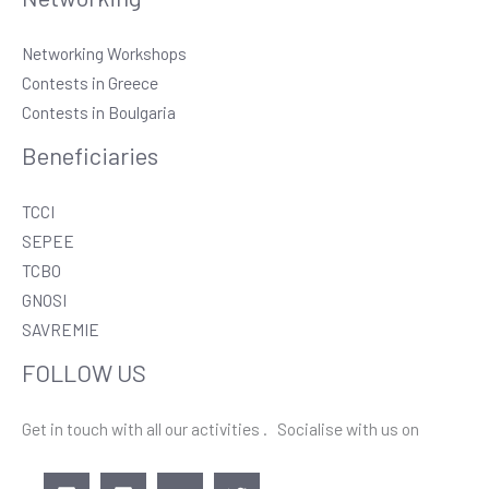
Networking Workshops
Contests in Greece
Contests in Boulgaria
Beneficiaries
TCCI
SEPEE
TCBO
GNOSI
SAVREMIE
FOLLOW US
Get in touch with all our activities . Socialise with us on