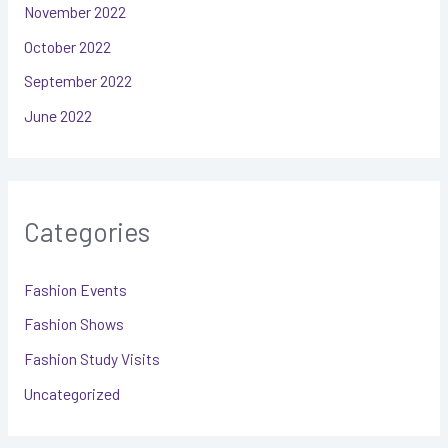
November 2022
October 2022
September 2022
June 2022
Categories
Fashion Events
Fashion Shows
Fashion Study Visits
Uncategorized