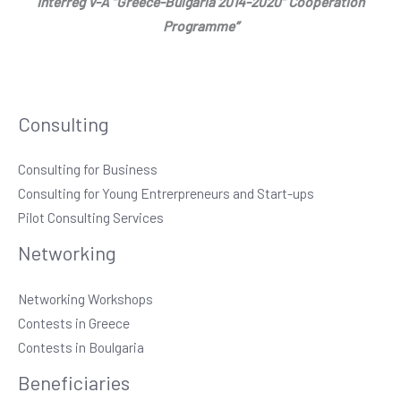
Interreg V-A “Greece-Bulgaria 2014-2020” Cooperation
Programme”
Consulting
Consulting for Business
Consulting for Young Entrerpreneurs and Start-ups
Pilot Consulting Services
Networking
Networking Workshops
Contests in Greece
Contests in Boulgaria
Beneficiaries