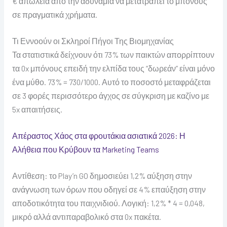
€ απώλεια από την αδυναμία να μετατραπεί το μπόνους
σε πραγματικά χρήματα.
Τι Εννοούν οι Σκληροί Πήγοι Της Βιομηχανίας
Τα στατιστικά δείχνουν ότι 73% των παικτών απορρίπτουν
τα 0x μπόνους επειδή την ελπίδα τους “δωρεάν” είναι μόνο
ένα μύθο. 73% = 730/1000. Αυτό το ποσοστό μεταφράζεται
σε 3 φορές περισσότερο άγχος σε σύγκριση με καζίνο με
5x απαιτήσεις.
Απέραστος Χάος στα φρουτάκια ασιατικά 2026: Η
Αλήθεια που Κρύβουν τα Marketing Teams
Αντίθεση: το Play’n GO δημοσιεύει 1,2% αύξηση στην
ανάγνωση των όρων που οδηγεί σε 4% επαύξηση στην
αποδοτικότητα του παιχνιδιού. Λογική: 1,2% * 4 = 0,048,
μικρό αλλά αντιπαραβολικό στα 0x πακέτα.