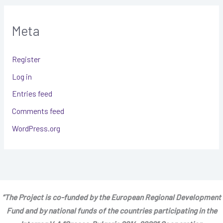
Meta
Register
Log in
Entries feed
Comments feed
WordPress.org
“The Project is co-funded by the European Regional Development
Fund and by national funds of the countries participating in the