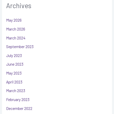
Archives
May 2026
March 2026
March 2024
September 2023
July 2023
June 2023
May 2023
April 2023
March 2023
February 2023
December 2022