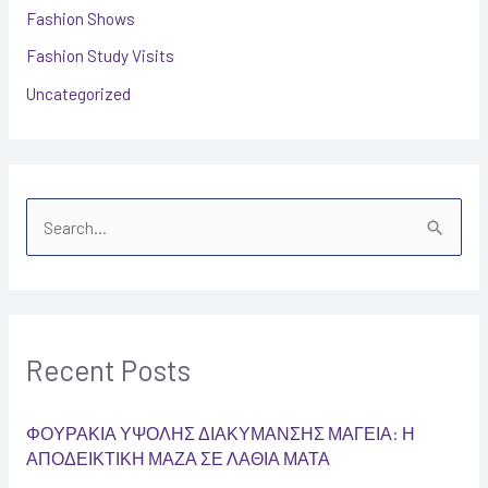
Fashion Shows
Fashion Study Visits
Uncategorized
S
e
a
r
c
Recent Posts
h
f
ΦΟΥΡΑΚΙΑ ΥΨΟΛΗΣ ΔΙΑΚΥΜΑΝΣΗΣ ΜΑΓΕΙΑ: Η
o
ΑΠΟΔΕΙΚΤΙΚΗ ΜΑΖΑ ΣΕ ΛΑΘΙΑ ΜΑΤΑ
r