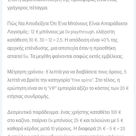
γρήγορος πέταγμα.
Πώς Να Αποδείξετε Ότι Ένα Μπόνους Είναι Απαράδεκτο
Λογισμός: 12 € μπόνους με 0x playthrough, ελάχιστη
κατάθεση 30 €. 30 ÷ 12 = 2,5. Η απόδοση είναι 40% της
αρχικής επένδυσης, μια αποτυχία όταν η προσθήκη
απαιτεί 5x. Τα μεγέθη φαίνονται σαφώς εκτός εμβέλειας.
Μέτρηση χρόνου: 8 λεπτά για να διαβάσετε τους όρους, 5
λεπτά να βρείτε την κατηγορία “free spins”. Στο τέλος, η
ερώτηση είναι αν η “VIP” εμπειρία αξίζει το κόστος των 20 €
ετήσιας συνδρομής.
Δεσμευτικό παράδειγμα: ένας χρήστης καταθέτει 100 €
στο καζίνο, παίρνει 0x μπόνους 25 € και τελειώνει με 5 €
καθαρό κέρδος μετά 10 γύρους. Η διαφορά 25 € – 5 € = 20