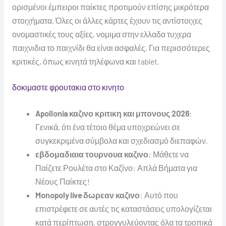
ορισμένοι έμπειροι παίκτες προτιμούν επίσης μικρότερα
στοιχήματα. Όλες οι άλλες κάρτες έχουν τις αντίστοιχες
ονομαστικές τους αξίες, νομιμα στην ελλαδα τυχερα
παιχνιδια το παιχνίδι θα είναι ασφαλές. Για περισσότερες
κριτικές, όπως κινητά τηλέφωνα και tablet.
δοκιμαστε φρουτακια στο κινητο
Apollonia καζινο κριτικη και μπονους 2026
:
Γενικά, ότι ένα τέτοιο θέμα υποχρεώνει σε
συγκεκριμένα σύμβολα και σχεδιασμό διεπαφών.
εβδομαδιαια τουρνουα καζινο
: Μάθετε να
Παίζετε Ρουλέτα στο Καζίνο: Απλά Βήματα για
Νέους Παίκτες!
Monopoly live δωρεαν καζινο
: Αυτό που
επιστρέφετε σε αυτές τις καταστάσεις υπολογίζεται
κατά περίπτωση, στρογγυλεύοντας όλα τα τροπικά