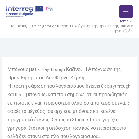
Skip
to
content
Home
Μπόνους με 0x Playthrough Καζίνο: Η Απόγνωση της Προώθησης που Δεν
Φέρνει Κέρδη
Μπόνους με 0x Playthrough Καζίνο: Η Απόγνωση της
Προώθησης που Δεν Φέρνει Κέρδη
Η πρώτη σάρωση του λογαριασμού δείχνει 0x playthrough
και 0,5 € μπόνους, κάτι που σημαίνει ότι οι προωθητικές
εκπτώσεις είναι περισσότερο αλυσίδα από κερδισμένα. 3
φορές το μέγεθος του αρχικού μπόνους και κανένα
πραγματικό όφελος. Όπως το Starburst που γυρίζει
γρήγορα, έτσι και η υπόσχεση των καζίνο περιστρέφεται
αλλά δεν φτάνει στο πλάι του λογαριασμού.