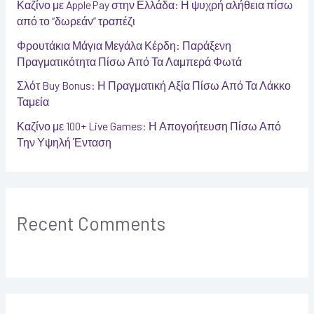
Καζίνο με Apple Pay στην Ελλάδα: Η ψυχρή αλήθεια πίσω
:
από το “δωρεάν” τραπέζι
Φρουτάκια Μάγια Μεγάλα Κέρδη: Παράξενη
Πραγματικότητα Πίσω Από Τα Λαμπερά Φωτά
Σλότ Buy Bonus: Η Πραγματική Αξία Πίσω Από Τα Λάκκο
Ταμεία
Καζίνο με 100+ Live Games: Η Απογοήτευση Πίσω Από
Την Υψηλή Ένταση
Recent Comments