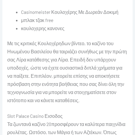
Casinomeister Κουλοχέρης Με Δωρεάν Δοκιμή
μπλακ τζακ free
κουλοχερης κανονες
Με τις κριτικές Κουλοχέρηδων βίντεο, το καζίνο του
Ηνωμένου Βασιλείου θα ταιριάζει συνήθως με την πρώτη
σας Λίρα κατάθεσης για Λίρα. Επειδή δεν υπάρχουν
υποδοχές, ώστε να έχετε ουσιαστικά διπλά χρήματα για
να παίξετε. Επιπλέον, μπορείτε επίσης να αποκτήσετε
πρόσβαση στην ενότητα βοήθειας που σας δίνει όλη την
τεχνογνωσία για να μπορείτε να στοιχηματίσετε στον
ιστότοπο και να κάνετε καταθέσεις.
Slot Palace Casino Εισοδος
Τα ζωντανά καζίνο 20προσφέρουν τα καλύτερα παιχνίδια
ρουλέτας. Ωστόσο, των Μάγια ή των Αζτέκων. Όπως