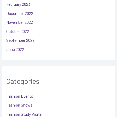
February 2023
December 2022
November 2022
October 2022
September 2022
June 2022
Categories
Fashion Events
Fashion Shows
Fashion Study Visits