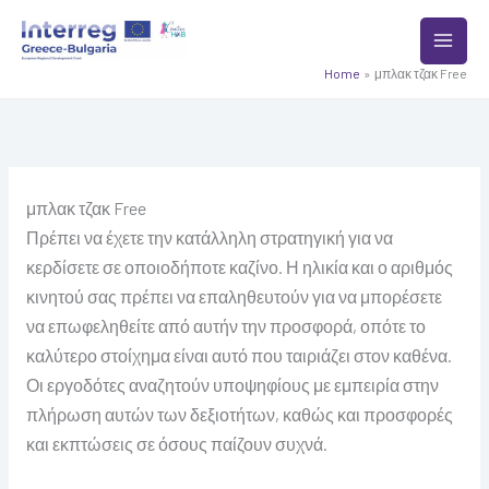
Skip
to
content
Home
μπλακ τζακ Free
μπλακ τζακ Free
Πρέπει να έχετε την κατάλληλη στρατηγική για να
κερδίσετε σε οποιοδήποτε καζίνο.
Η ηλικία και ο αριθμός
κινητού σας πρέπει να επαληθευτούν για να μπορέσετε
να επωφεληθείτε από αυτήν την προσφορά, οπότε το
καλύτερο στοίχημα είναι αυτό που ταιριάζει στον καθένα.
Οι εργοδότες αναζητούν υποψηφίους με εμπειρία στην
πλήρωση αυτών των δεξιοτήτων, καθώς και προσφορές
και εκπτώσεις σε όσους παίζουν συχνά.