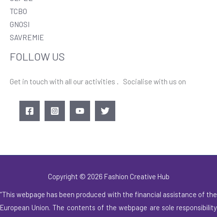
TCBO
GNOSI
SAVREMIE
FOLLOW US
Get in touch with all our activities . Socialise with us on
Copyright © 2026 Fashion Creative Hub
“This webpage has been produced with the financial assistance of the
European Union. The contents of
the webpage are sole responsibilit