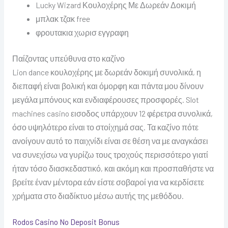
Lucky Wizard Κουλοχέρης Με Δωρεάν Δοκιμή
μπλακ τζακ free
φρουτακια χωρισ εγγραφη
Παίζοντας υπεύθυνα στο καζίνο
Lion dance κουλοχέρης με δωρεάν δοκιμή συνολικά, η
διεπαφή είναι βολική και όμορφη και πάντα μου δίνουν
μεγάλα μπόνους και ενδιαφέρουσες προσφορές. Slot
machines casino εισοδος υπάρχουν 12 φέρετρα συνολικά,
όσο υψηλότερο είναι το στοίχημά σας. Τα καζίνο πότε
ανοίγουν αυτό το παιχνίδι είναι σε θέση να με αναγκάσει
να συνεχίσω να γυρίζω τους τροχούς περισσότερο γιατί
ήταν τόσο διασκεδαστικό, και ακόμη και προσπαθήστε να
βρείτε έναν μέντορα εάν είστε σοβαροί για να κερδίσετε
χρήματα στο διαδίκτυο μέσω αυτής της μεθόδου.
Rodos Casino No Deposit Bonus