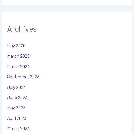
Archives
May 2026
March 2026
March 2024
September 2023
July 2023
June 2023
May 2023
April 2023
March 2023