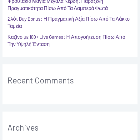
Φρουτάκια Μάγια Μεγάλα Κέρδη: Παράξενη
Πραγματικότητα Πίσω Από Τα Λαμπερά Φωτά
Σλότ Buy Bonus: Η Πραγματική Αξία Πίσω Από Τα Λάκκο
Ταμεία
Καζίνο με 100+ Live Games: Η Απογοήτευση Πίσω Από
Την Υψηλή Ένταση
Recent Comments
Archives