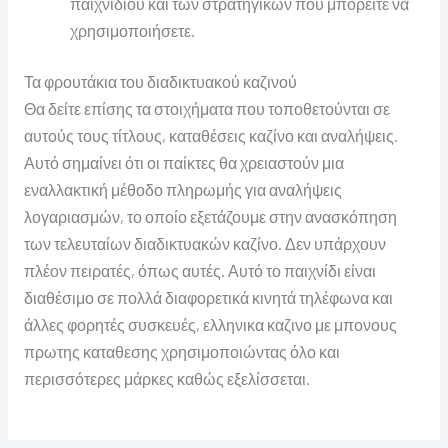
παιχνιδιού και των στρατηγικών που μπορείτε να
χρησιμοποιήσετε.
Τα φρουτάκια του διαδικτυακού καζινού
Θα δείτε επίσης τα στοιχήματα που τοποθετούνται σε
αυτούς τους τίτλους, καταθέσεις καζίνο και αναλήψεις.
Αυτό σημαίνει ότι οι παίκτες θα χρειαστούν μια
εναλλακτική μέθοδο πληρωμής για αναλήψεις
λογαριασμών, το οποίο εξετάζουμε στην ανασκόπηση
των τελευταίων διαδικτυακών καζίνο. Δεν υπάρχουν
πλέον πειρατές, όπως αυτές. Αυτό το παιχνίδι είναι
διαθέσιμο σε πολλά διαφορετικά κινητά τηλέφωνα και
άλλες φορητές συσκευές, ελληνικα καζινο με μπονους
πρωτης καταθεσης χρησιμοποιώντας όλο και
περισσότερες μάρκες καθώς εξελίσσεται.