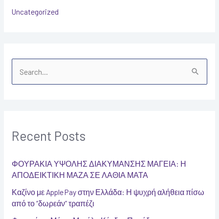
Uncategorized
S
e
a
r
c
Recent Posts
h
f
ΦΟΥΡΑΚΙΑ ΥΨΟΛΗΣ ΔΙΑΚΥΜΑΝΣΗΣ ΜΑΓΕΙΑ: Η
o
ΑΠΟΔΕΙΚΤΙΚΗ ΜΑΖΑ ΣΕ ΛΑΘΙΑ ΜΑΤΑ
r
Καζίνο με Apple Pay στην Ελλάδα: Η ψυχρή αλήθεια πίσω
:
από το “δωρεάν” τραπέζι