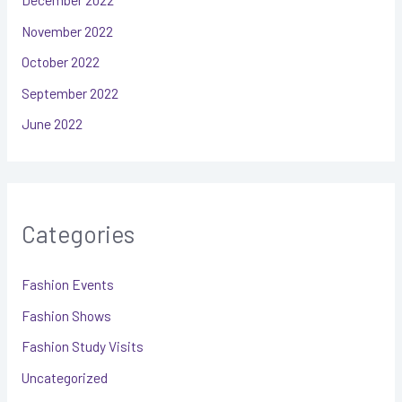
November 2022
October 2022
September 2022
June 2022
Categories
Fashion Events
Fashion Shows
Fashion Study Visits
Uncategorized