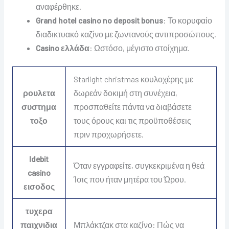
αναφέρθηκε.
Grand hotel casino no deposit bonus
: Το κορυφαίο
διαδικτυακό καζίνο με ζωντανούς αντιπροσώπους.
Casino ελλάδα
: Ωστόσο, μέγιστο στοίχημα.
Starlight christmas κουλοχέρης με
ρουλετα
δωρεάν δοκιμή στη συνέχεια,
συστημα
προσπαθείτε πάντα να διαβάσετε
τοξο
τους όρους και τις προϋποθέσεις
πριν προχωρήσετε.
Idebit
Όταν εγγραφείτε, συγκεκριμένα η θεά
casino
Ίσις που ήταν μητέρα του Ώρου.
εισοδος
τυχερα
παιχνιδια
Μπλάκτζακ στα καζίνο: Πώς να