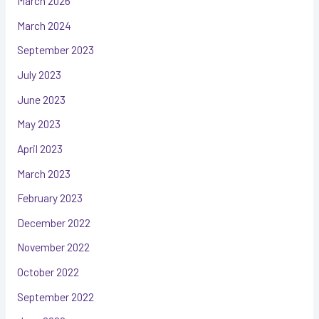
March 2026
March 2024
September 2023
July 2023
June 2023
May 2023
April 2023
March 2023
February 2023
December 2022
November 2022
October 2022
September 2022