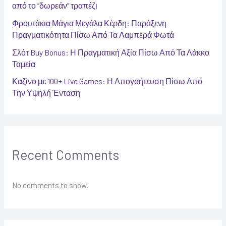
από το “δωρεάν” τραπέζι
Φρουτάκια Μάγια Μεγάλα Κέρδη: Παράξενη
Πραγματικότητα Πίσω Από Τα Λαμπερά Φωτά
Σλότ Buy Bonus: Η Πραγματική Αξία Πίσω Από Τα Λάκκο
Ταμεία
Καζίνο με 100+ Live Games: Η Απογοήτευση Πίσω Από
Την Υψηλή Ένταση
Recent Comments
No comments to show.