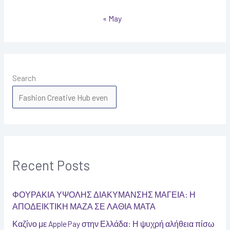
« May
Search
SEARCH
Recent Posts
ΦΟΥΡΑΚΙΑ ΥΨΟΛΗΣ ΔΙΑΚΥΜΑΝΣΗΣ ΜΑΓΕΙΑ: Η
ΑΠΟΔΕΙΚΤΙΚΗ ΜΑΖΑ ΣΕ ΛΑΘΙΑ ΜΑΤΑ
Καζίνο με Apple Pay στην Ελλάδα: Η ψυχρή αλήθεια πίσω