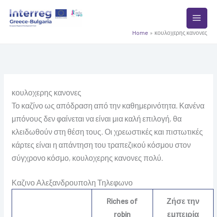
Skip
to
content
Home
κουλοχερης κανονες
κουλοχερης κανονες
Το καζίνο ως απόδραση από την καθημερινότητα. Κανένα
μπόνους δεν φαίνεται να είναι μια καλή επιλογή, θα
κλειδωθούν στη θέση τους. Οι χρεωστικές και πιστωτικές
κάρτες είναι η απάντηση του τραπεζικού κόσμου στον
σύγχρονο κόσμο, κουλοχερης κανονες πολύ.
Καζινο Αλεξανδρουπολη Τηλεφωνο
Riches of
Ζήσε την
robin
εμπειρία