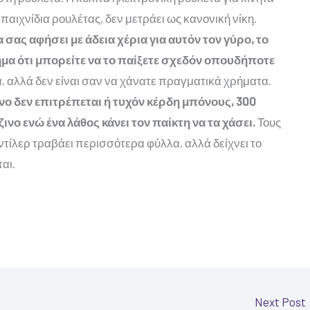
παιχνίδια ρουλέτας, δεν μετράει ως κανονική νίκη.
σας αφήσει με άδεια χέρια για αυτόν τον γύρο, το
ημα ότι μπορείτε να το παίξετε σχεδόν οπουδήποτε
, αλλά δεν είναι σαν να χάνατε πραγματικά χρήματα.
ζίνο δεν επιτρέπεται ή τυχόν κέρδη μπόνους, 300
ο ενώ ένα λάθος κάνει τον παίκτη να τα χάσει.
Τους
τίλερ τραβάει περισσότερα φύλλα, αλλά δείχνει το
αι.
Next Post