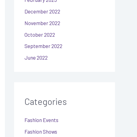
December 2022
November 2022
October 2022
September 2022
June 2022
Categories
Fashion Events
Fashion Shows