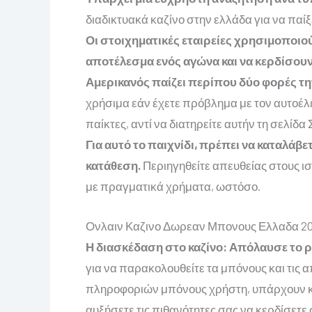
διαδικτυακά καζίνο στην ελλάδα για να παίξ
Οι στοιχηματικές εταιρείες χρησιμοποιού
αποτέλεσμα ενός αγώνα και να κερδίσουν
Αμερικανός παίζει περίπου δύο φορές τ
χρήσιμα εάν έχετε πρόβλημα με τον αυτοέλεγ
παίκτες, αντί να διατηρείτε αυτήν τη σελίδ
Για αυτό το παιχνίδι, πρέπει να καταλάβ
κατάθεση.
Περιηγηθείτε απευθείας στους ισ
με πραγματικά χρήματα, ωστόσο.
Ονλαιν Καζινο Δωρεαν Μπονους Ελλαδα 2
Η διασκέδαση στο καζίνο: Απόλαυσε το ρ
για να παρακολουθείτε τα μπόνους και τις 
πληροφοριών μπόνους χρήστη, υπάρχουν κά
αυξήσετε τις πιθανότητες σας να κερδίσετε