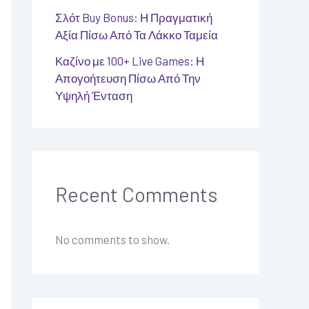
Σλότ Buy Bonus: Η Πραγματική
Αξία Πίσω Από Τα Λάκκο Ταμεία
Καζίνο με 100+ Live Games: Η
Απογοήτευση Πίσω Από Την
Υψηλή Ένταση
Recent Comments
No comments to show.