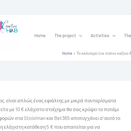
Home
The project
Activities
The
Home
Το καλυτερο low stakes καζινο δ
θος, είναι απλώς ένας εφιάλτης με μικρά πονταρίσματα
ite με 10 € ελάχιστο στοίχημα θα σας κρύψει το ποτάμι
ρών στα Stoiximan και Bet365 αποτυγχάνει σ’ αυτό το
 η ελάχιστη κατάθεση 5 € που απαιτείται για να