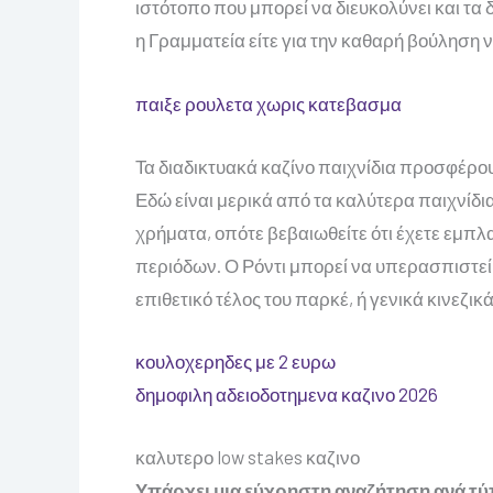
ιστότοπο που μπορεί να διευκολύνει και τα 
η Γραμματεία είτε για την καθαρή βούληση 
παιξε ρουλετα χωρις κατεβασμα
Τα διαδικτυακά καζίνο παιχνίδια προσφέρου
Εδώ είναι μερικά από τα καλύτερα παιχνίδια
χρήματα, οπότε βεβαιωθείτε ότι έχετε εμπλ
περιόδων. Ο Ρόντι μπορεί να υπερασπιστεί κ
επιθετικό τέλος του παρκέ, ή γενικά κινεζι
κουλοχερηδες με 2 ευρω
δημοφιλη αδειοδοτημενα καζινο 2026
καλυτερο low stakes καζινο
Υπάρχει μια εύχρηστη αναζήτηση ανά τύπο