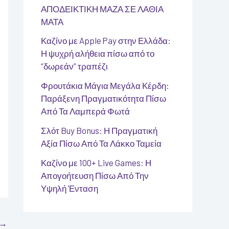
r
ΑΠΟΔΕΙΚΤΙΚΗ ΜΑΖΑ ΣΕ ΛΑΘΙΑ
ΜΑΤΑ
:
Καζίνο με Apple Pay στην Ελλάδα:
Η ψυχρή αλήθεια πίσω από το
“δωρεάν” τραπέζι
Φρουτάκια Μάγια Μεγάλα Κέρδη:
Παράξενη Πραγματικότητα Πίσω
Από Τα Λαμπερά Φωτά
Σλότ Buy Bonus: Η Πραγματική
Αξία Πίσω Από Τα Λάκκο Ταμεία
Καζίνο με 100+ Live Games: Η
Απογοήτευση Πίσω Από Την
Υψηλή Ένταση
→