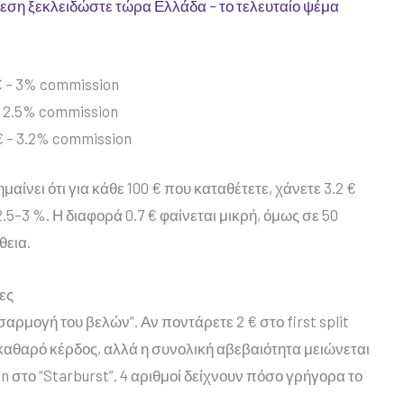
άθεση ξεκλειδώστε τώρα Ελλάδα – το τελευταίο ψέμα
€ – 3% commission
– 2.5% commission
€ – 3.2% commission
αίνει ότι για κάθε 100 € που καταθέτετε, χάνετε 3.2 €
5–3 %. Η διαφορά 0.7 € φαίνεται μικρή, όμως σε 50
θεια.
ες
αρμογή του βελών”. Αν ποντάρετε 2 € στο first split
 € καθαρό κέρδος, αλλά η συνολική αβεβαιότητα μειώνεται
n στο “Starburst”. 4 αριθμοί δείχνουν πόσο γρήγορα το