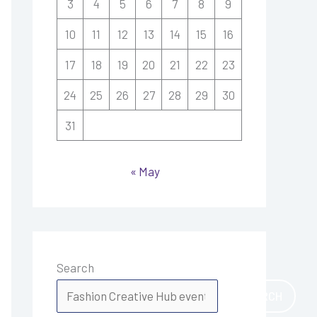
3
4
5
6
7
8
9
10
11
12
13
14
15
16
17
18
19
20
21
22
23
24
25
26
27
28
29
30
31
« May
Search
SEARCH