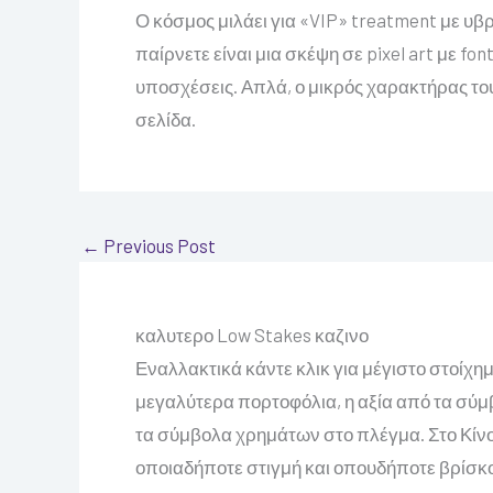
Ο κόσμος μιλάει για «VIP» treatment με υβ
παίρνετε είναι μια σκέψη σε pixel art με fo
υποσχέσεις. Απλά, ο μικρός χαρακτήρας του
σελίδα.
←
Previous Post
καλυτερο Low Stakes καζινο
Εναλλακτικά κάντε κλικ για μέγιστο στοίχη
μεγαλύτερα πορτοφόλια, η αξία από τα σύ
τα σύμβολα χρημάτων στο πλέγμα. Στο Κίνο,
οποιαδήποτε στιγμή και οπουδήποτε βρίσκο