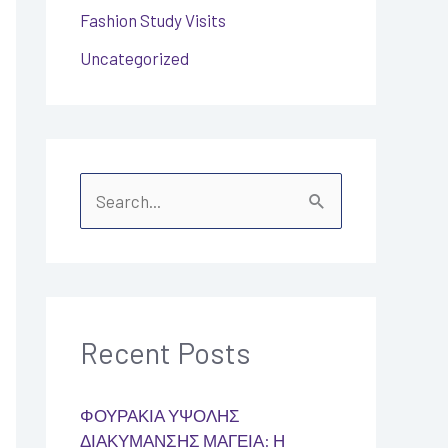
Fashion Study Visits
Uncategorized
S
e
a
r
c
Recent Posts
h
f
ΦΟΥΡΑΚΙΑ ΥΨΟΛΗΣ
o
ΔΙΑΚΥΜΑΝΣΗΣ ΜΑΓΕΙΑ: Η