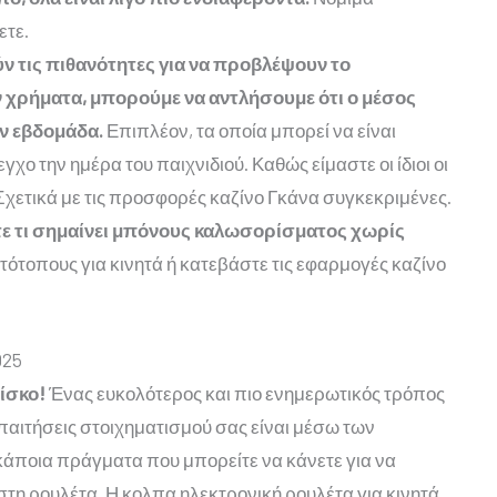
ετε.
ν τις πιθανότητες για να προβλέψουν το
 χρήματα, μπορούμε να αντλήσουμε ότι ο μέσος
ην εβδομάδα.
Επιπλέον, τα οποία μπορεί να είναι
χο την ημέρα του παιχνιδιού. Καθώς είμαστε οι ίδιοι οι
α Σχετικά με τις προσφορές καζίνο Γκάνα συγκεκριμένες.
ετε τι σημαίνει μπόνους καλωσορίσματος χωρίς
τότοπους για κινητά ή κατεβάστε τις εφαρμογές καζίνο
025
ίσκο!
Ένας ευκολότερος και πιο ενημερωτικός τρόπος
απαιτήσεις στοιχηματισμού σας είναι μέσω των
ποια πράγματα που μπορείτε να κάνετε για να
 στη ρουλέτα. Η κολπα ηλεκτρονική ρουλέτα για κινητά