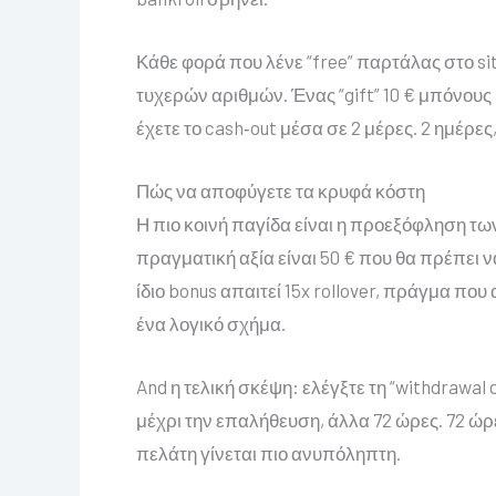
Κάθε φορά που λένε “free” παρτάλας στο sit
τυχερών αριθμών. Ένας “gift” 10 € μπόνους
έχετε το cash‑out μέσα σε 2 μέρες. 2 ημέρε
Πώς να αποφύγετε τα κρυφά κόστη
Η πιο κοινή παγίδα είναι η προεξόφληση των 
πραγματική αξία είναι 50 € που θα πρέπει να
ίδιο bonus απαιτεί 15x rollover, πράγμα που 
ένα λογικό σχήμα.
And η τελική σκέψη: ελέγξτε τη “withdrawal 
μέχρι την επαλήθευση, άλλα 72 ώρες. 72 ώρ
πελάτη γίνεται πιο ανυπόληπτη.