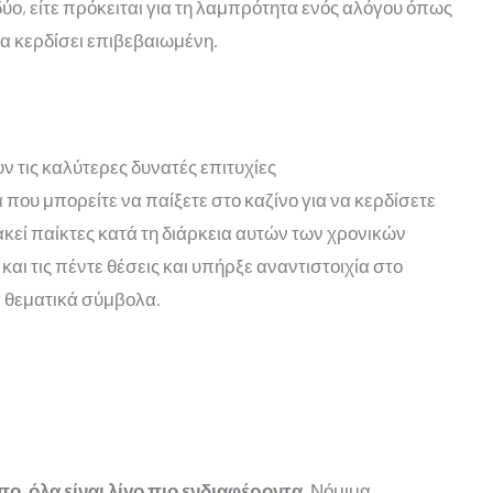
δύο, είτε πρόκειται για τη λαμπρότητα ενός αλόγου όπως
να κερδίσει επιβεβαιωμένη.
ν τις καλύτερες δυνατές επιτυχίες
 που μπορείτε να παίξετε στο καζίνο για να κερδίσετε
ακεί παίκτες κατά τη διάρκεια αυτών των χρονικών
αι τις πέντε θέσεις και υπήρξε αναντιστοιχία στο
κά θεματικά σύμβολα.
, όλα είναι λίγο πιο ενδιαφέροντα.
Νόμιμα