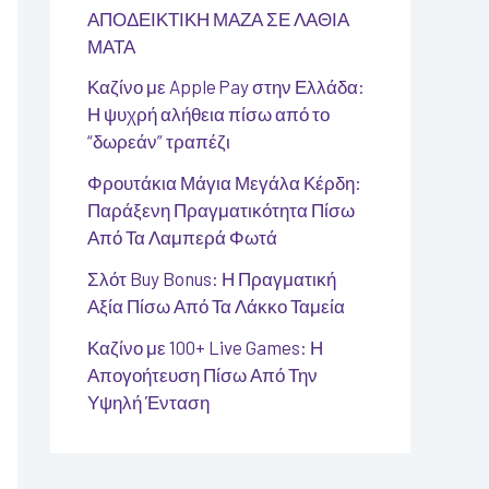
r
ΑΠΟΔΕΙΚΤΙΚΗ ΜΑΖΑ ΣΕ ΛΑΘΙΑ
ΜΑΤΑ
:
Καζίνο με Apple Pay στην Ελλάδα:
Η ψυχρή αλήθεια πίσω από το
“δωρεάν” τραπέζι
Φρουτάκια Μάγια Μεγάλα Κέρδη:
Παράξενη Πραγματικότητα Πίσω
Από Τα Λαμπερά Φωτά
Σλότ Buy Bonus: Η Πραγματική
Αξία Πίσω Από Τα Λάκκο Ταμεία
Καζίνο με 100+ Live Games: Η
Απογοήτευση Πίσω Από Την
Υψηλή Ένταση