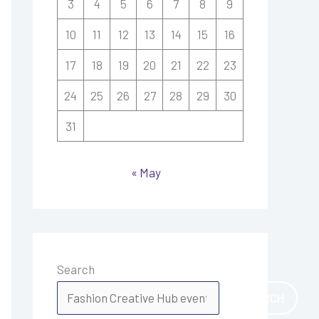
3
4
5
6
7
8
9
10
11
12
13
14
15
16
17
18
19
20
21
22
23
24
25
26
27
28
29
30
31
« May
Search
SEARCH