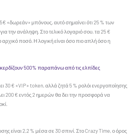
5€ «δωρεάν» μπόνους, αυτό σημαίνει ότι 25 % των
ια την ανάληψη. Στο τελικό λογαριό σου, τα 25 €
ο αρχικό ποσό. Η λογική είναι όσο πιο απλή όσο η
 κερδίζουν 500% παραπάνω από τις ελπίδες
ει 30 € «VIP» token, αλλά ζητά 5 % ρολόι ενεργοποίησης
ει 200 € εντός 2 ημερών θα δει την προσφορά να
οκί.
ης είναι 2,2 % μέσα σε 30 σπινί. Στο Crazy Time, ο όρος