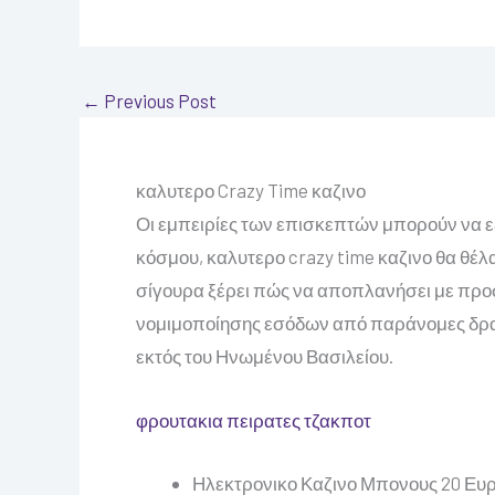
←
Previous Post
καλυτερο Crazy Time καζινο
Οι εμπειρίες των επισκεπτών μπορούν να 
κόσμου, καλυτερο crazy time καζινο θα θέ
σίγουρα ξέρει πώς να αποπλανήσει με προσφ
νομιμοποίησης εσόδων από παράνομες δρασ
εκτός του Ηνωμένου Βασιλείου.
φρουτακια πειρατες τζακποτ
Ηλεκτρονικο Καζινο Μπονους 20 Ευ