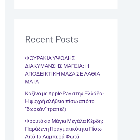
Recent Posts
ΦΟΥΡΑΚΙΑ ΥΨΟΛΗΣ
ΔΙΑΚΥΜΑΝΣΗΣ ΜΑΓΕΙΑ: Η
ΑΠΟΔΕΙΚΤΙΚΗ ΜΑΖΑ ΣΕ ΛΑΘΙΑ
ΜΑΤΑ
Καζίνο με Apple Pay στην Ελλάδα:
Η ψυχρή αλήθεια πίσω από το
“δωρεάν” τραπέζι
Φρουτάκια Μάγια Μεγάλα Κέρδη:
Παράξενη Πραγματικότητα Πίσω
Από Τα Λαμπερά Φωτά