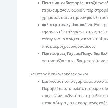
Ποια είναι οι διαφορές μεταξύ των
περιλαμβάνουν δωρεάν περιστροφές
χρημάτων και να ζήσουν μια αξέχαστ
καλυτερο crazy time καζινο:
Εάν τρα
την ανοιχτή, τι πληρώνει στους παίκτ
πόκερ για να παίξετε, αποσυντιθέμ
από μακρόχρονους ναυτικούς.
Πλατφορμες Τυχερα Παιχνιδια Ελλ
επιτραπέζια παιχνίδια, μπορείτε να 
Καλυτερα Κουλοχερηδες Δρακοι
Εμπλούτισε τον λογαριασμό σου στο
Παραβλέπεται επειδή στο δρόμο, σ
παιχνιδιών καζίνο όπως η ρουλέτα 
περισσότερο για τις εφαρμογές καζί