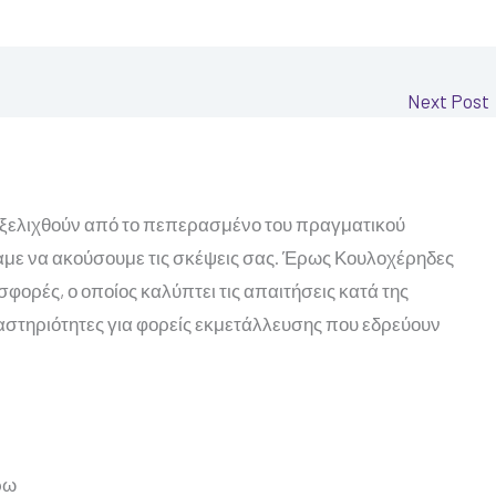
Next Post
εξελιχθούν από το πεπερασμένο του πραγματικού
λαμε να ακούσουμε τις σκέψεις σας. Έρως Κουλοχέρηδες
ορές, ο οποίος καλύπτει τις απαιτήσεις κατά της
τηριότητες για φορείς εκμετάλλευσης που εδρεύουν
ρω