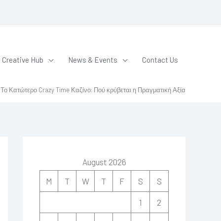
 Creative Hub
News & Events
Contact Us
Το Κατώτερο Crazy Time Καζίνο: Πού κρύβεται η Πραγματική Αξία
August 2026
M
T
W
T
F
S
S
1
2