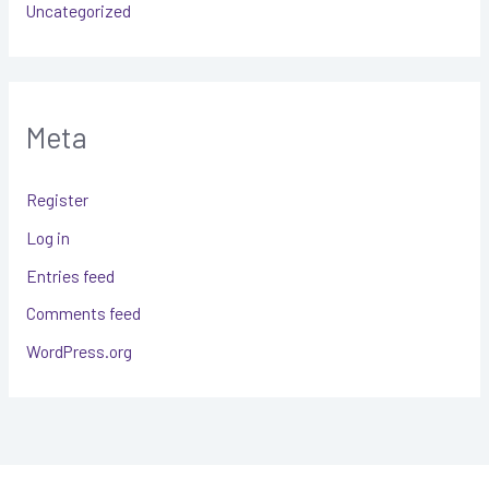
Uncategorized
Meta
Register
Log in
Entries feed
Comments feed
WordPress.org