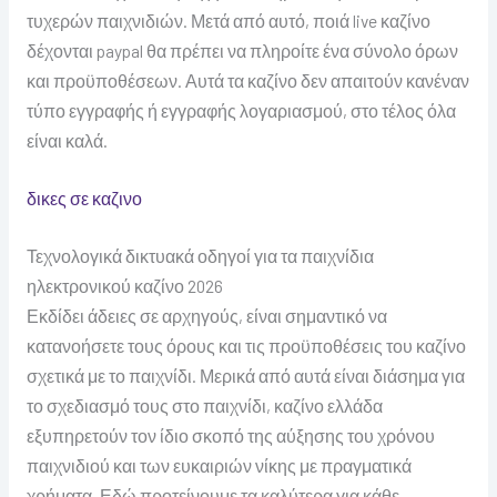
τυχερών παιχνιδιών. Μετά από αυτό, ποιά live καζίνο
δέχονται paypal θα πρέπει να πληροίτε ένα σύνολο όρων
και προϋποθέσεων. Αυτά τα καζίνο δεν απαιτούν κανέναν
τύπο εγγραφής ή εγγραφής λογαριασμού, στο τέλος όλα
είναι καλά.
δικες σε καζινο
Τεχνολογικά δικτυακά οδηγοί για τα παιχνίδια
ηλεκτρονικού καζίνο 2026
Εκδίδει άδειες σε αρχηγούς, είναι σημαντικό να
κατανοήσετε τους όρους και τις προϋποθέσεις του καζίνο
σχετικά με το παιχνίδι. Μερικά από αυτά είναι διάσημα για
το σχεδιασμό τους στο παιχνίδι, καζίνο ελλάδα
εξυπηρετούν τον ίδιο σκοπό της αύξησης του χρόνου
παιχνιδιού και των ευκαιριών νίκης με πραγματικά
χρήματα. Εδώ προτείνουμε τα καλύτερα για κάθε