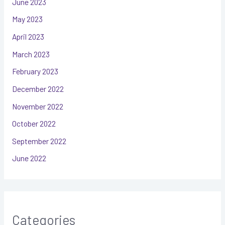
June 2023
May 2023
April 2023
March 2023
February 2023
December 2022
November 2022
October 2022
September 2022
June 2022
Categories