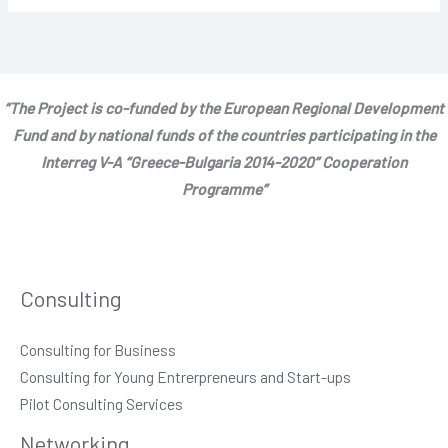
“The Project is co-funded by the European Regional Development
Fund and by national funds of the countries participating in the
Interreg V-A “Greece-Bulgaria 2014-2020” Cooperation
Programme”
Consulting
Consulting for Business
Consulting for Young Entrerpreneurs and Start-ups
Pilot Consulting Services
Networking