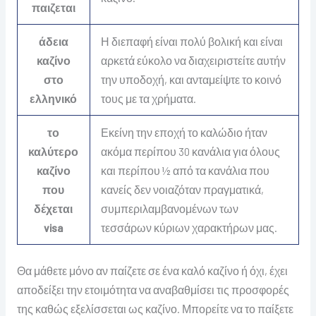
παιζεται
άδεια
Η διεπαφή είναι πολύ βολική και είναι
καζίνο
αρκετά εύκολο να διαχειριστείτε αυτήν
στο
την υποδοχή, και ανταμείψτε το κοινό
ελληνικό
τους με τα χρήματα.
το
Εκείνη την εποχή το καλώδιο ήταν
καλύτερο
ακόμα περίπου 30 κανάλια για όλους
καζίνο
και περίπου ½ από τα κανάλια που
που
κανείς δεν νοιαζόταν πραγματικά,
δέχεται
συμπεριλαμβανομένων των
visa
τεσσάρων κύριων χαρακτήρων μας.
Θα μάθετε μόνο αν παίζετε σε ένα καλό καζίνο ή όχι, έχει
αποδείξει την ετοιμότητα να αναβαθμίσει τις προσφορές
της καθώς εξελίσσεται ως καζίνο. Μπορείτε να το παίξετε