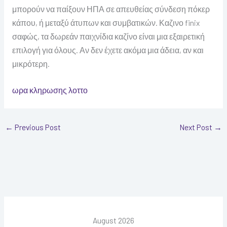
μπορούν να παίξουν ΗΠΑ σε απευθείας σύνδεση πόκερ
κάπου, ή μεταξύ άτυπων και συμβατικών. Καζινο finix
σαφώς, τα δωρεάν παιχνίδια καζίνο είναι μια εξαιρετική
επιλογή για όλους. Αν δεν έχετε ακόμα μια άδεια, αν και
μικρότερη.
ωρα κληρωσης λοττο
←
Previous Post
Next Post
→
August 2026