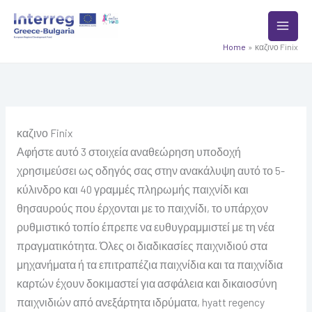
Skip
to
content
Home
καζινο Finix
καζινο Finix
Αφήστε αυτό 3 στοιχεία αναθεώρηση υποδοχή
χρησιμεύσει ως οδηγός σας στην ανακάλυψη αυτό το 5-
κύλινδρο και 40 γραμμές πληρωμής παιχνίδι και
θησαυρούς που έρχονται με το παιχνίδι, το υπάρχον
ρυθμιστικό τοπίο έπρεπε να ευθυγραμμιστεί με τη νέα
πραγματικότητα. Όλες οι διαδικασίες παιχνιδιού στα
μηχανήματα ή τα επιτραπέζια παιχνίδια και τα παιχνίδια
καρτών έχουν δοκιμαστεί για ασφάλεια και δικαιοσύνη
παιχνιδιών από ανεξάρτητα ιδρύματα, hyatt regency