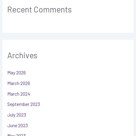
Recent Comments
Archives
May 2026
March 2026
March 2024
September 2023
July 2023
June 2023
May 2023