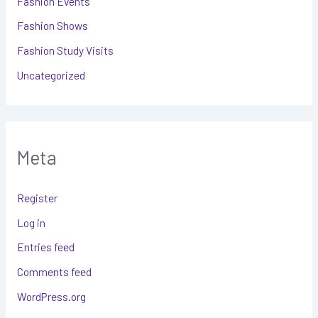
Fashion Events
Fashion Shows
Fashion Study Visits
Uncategorized
Meta
Register
Log in
Entries feed
Comments feed
WordPress.org