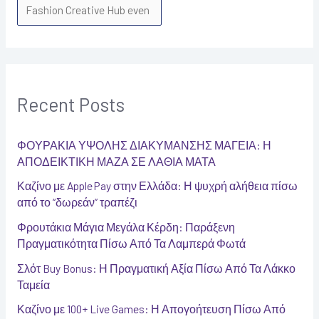
SEARCH
Recent Posts
ΦΟΥΡΑΚΙΑ ΥΨΟΛΗΣ ΔΙΑΚΥΜΑΝΣΗΣ ΜΑΓΕΙΑ: Η
ΑΠΟΔΕΙΚΤΙΚΗ ΜΑΖΑ ΣΕ ΛΑΘΙΑ ΜΑΤΑ
Καζίνο με Apple Pay στην Ελλάδα: Η ψυχρή αλήθεια πίσω
από το “δωρεάν” τραπέζι
Φρουτάκια Μάγια Μεγάλα Κέρδη: Παράξενη
Πραγματικότητα Πίσω Από Τα Λαμπερά Φωτά
Σλότ Buy Bonus: Η Πραγματική Αξία Πίσω Από Τα Λάκκο
Ταμεία
Καζίνο με 100+ Live Games: Η Απογοήτευση Πίσω Από