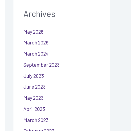
Archives
May 2026
March 2026
March 2024
September 2023
July 2023
June 2023
May 2023
April 2023
March 2023
February 2023