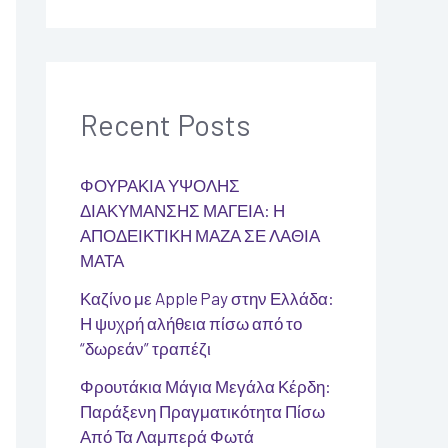
Recent Posts
ΦΟΥΡΑΚΙΑ ΥΨΟΛΗΣ
ΔΙΑΚΥΜΑΝΣΗΣ ΜΑΓΕΙΑ: Η
ΑΠΟΔΕΙΚΤΙΚΗ ΜΑΖΑ ΣΕ ΛΑΘΙΑ
ΜΑΤΑ
Καζίνο με Apple Pay στην Ελλάδα:
Η ψυχρή αλήθεια πίσω από το
“δωρεάν” τραπέζι
Φρουτάκια Μάγια Μεγάλα Κέρδη:
Παράξενη Πραγματικότητα Πίσω
Από Τα Λαμπερά Φωτά