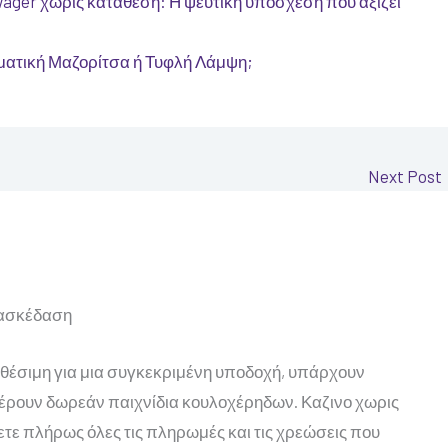
ager χωρίς κατάθεση: Η ψεύτικη υπόσχεση που αξίζει
ματική Μαζορίτσα ή Τυφλή Λάμψη;
Next Post
διασκέδαση
αθέσιμη για μια συγκεκριμένη υποδοχή, υπάρχουν
έρουν δωρεάν παιχνίδια κουλοχέρηδων. Καζινο χωρις
ε πλήρως όλες τις πληρωμές και τις χρεώσεις που