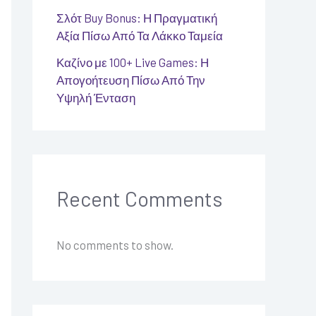
Σλότ Buy Bonus: Η Πραγματική
Αξία Πίσω Από Τα Λάκκο Ταμεία
Καζίνο με 100+ Live Games: Η
Απογοήτευση Πίσω Από Την
Υψηλή Ένταση
Recent Comments
No comments to show.