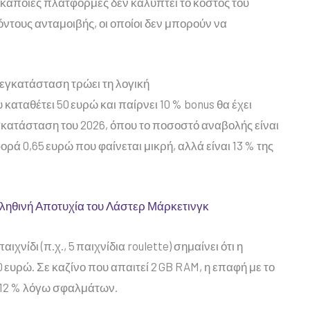
 κάποιες πλατφόρμες δεν καλύπτει το κόστος του
όντους ανταμοιβής, οι οποίοι δεν μπορούν να
 εγκατάσταση τρώει τη λογική
καταθέτει 50 ευρώ και παίρνει 10 % bonus θα έχει
εγκατάσταση του 2026, όπου το ποσοστό αναβολής είναι
ορά 0,65 ευρώ που φαίνεται μικρή, αλλά είναι 13 % της
Αληθινή Αποτυχία του Λάστερ Μάρκετινγκ
νίδι (π.χ., 5 παιχνίδια roulette) σημαίνει ότι η
 ευρώ. Σε καζίνο που απαιτεί 2 GB RAM, η επαφή με το
 12 % λόγω σφαλμάτων.