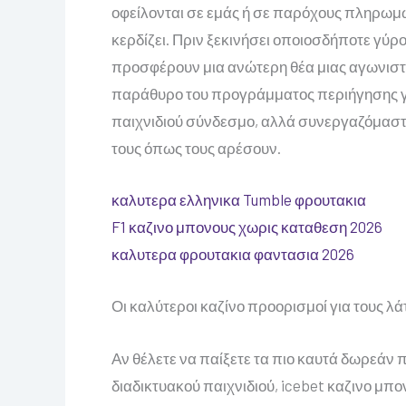
οφείλονται σε εμάς ή σε παρόχους πληρωμώ
κερδίζει. Πριν ξεκινήσει οποιοσδήποτε γύρ
προσφέρουν μια ανώτερη θέα μιας αγωνιστ
παράθυρο του προγράμματος περιήγησης γι
παιχνιδιού σύνδεσμο, αλλά συνεργαζόμαστε
τους όπως τους αρέσουν.
καλυτερα ελληνικα Tumble φρουτακια
F1 καζινο μπονους χωρις καταθεση 2026
καλυτερα φρουτακια φαντασια 2026
Οι καλύτεροι καζίνο προορισμοί για τους λά
Αν θέλετε να παίξετε τα πιο καυτά δωρεάν π
διαδικτυακού παιχνιδιού, icebet καζινο μπο