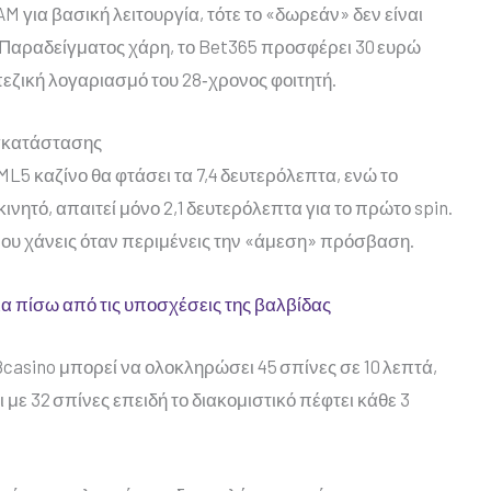
 για βασική λειτουργία, τότε το «δωρεάν» δεν είναι
. Παραδείγματος χάρη, το Bet365 προσφέρει 30 ευρώ
πεζική λογαριασμό του 28‑χρονος φοιτητή.
εγκατάστασης
L5 καζίνο θα φτάσει τα 7,4 δευτερόλεπτα, ενώ το
κινητό, απαιτεί μόνο 2,1 δευτερόλεπτα για το πρώτο spin.
που χάνεις όταν περιμένεις την «άμεση» πρόσβαση.
α πίσω από τις υποσχέσεις της βαλβίδας
8casino μπορεί να ολοκληρώσει 45 σπίνες σε 10 λεπτά,
ει με 32 σπίνες επειδή το διακομιστικό πέφτει κάθε 3