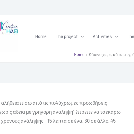
Home
The project
Activities
The
Home
Κάσινο χωρίς άδεια με γ
Η αλήθεια πίσω από τις πολύχρωμες προωθήσεις
 χωρις αδεια με γρηγορη αναληψη” έπρεπε να τσεκάρω
 χρόνους ανάληψης – 15 λεπτά σε ένα, 30 σε άλλο, 45