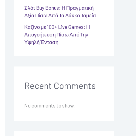
Σλότ Buy Bonus: Η Πραγματική
Αξία Πίσω Από Τα Λάκκο Ταμεία
Καζίνο με 100+ Live Games: Η
Απογοήτευση Πίσω Από Την
Υψηλή Ένταση
Recent Comments
No comments to show.