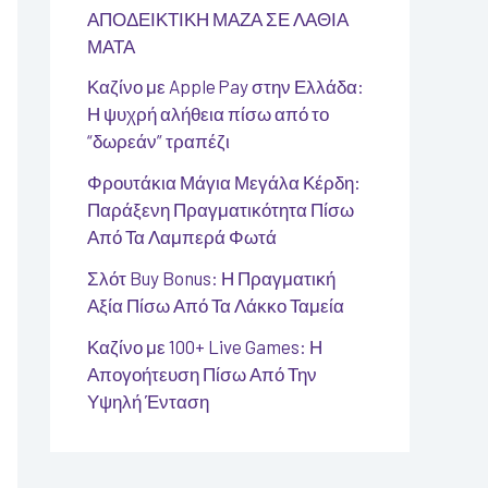
r
ΑΠΟΔΕΙΚΤΙΚΗ ΜΑΖΑ ΣΕ ΛΑΘΙΑ
ΜΑΤΑ
:
Καζίνο με Apple Pay στην Ελλάδα:
Η ψυχρή αλήθεια πίσω από το
“δωρεάν” τραπέζι
Φρουτάκια Μάγια Μεγάλα Κέρδη:
Παράξενη Πραγματικότητα Πίσω
Από Τα Λαμπερά Φωτά
Σλότ Buy Bonus: Η Πραγματική
Αξία Πίσω Από Τα Λάκκο Ταμεία
Καζίνο με 100+ Live Games: Η
Απογοήτευση Πίσω Από Την
Υψηλή Ένταση