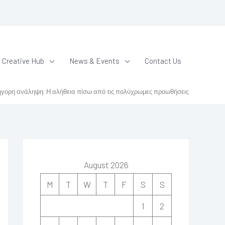
 Creative Hub
News & Events
Contact Us
ρήγορη ανάληψη: Η αλήθεια πίσω από τις πολύχρωμες προωθήσεις
August 2026
M
T
W
T
F
S
S
1
2