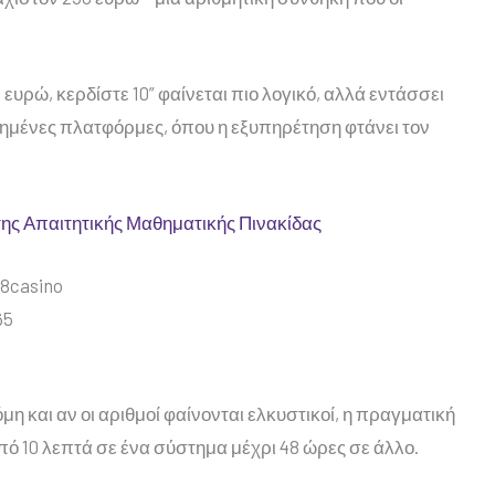
ευρώ, κερδίστε 10” φαίνεται πιο λογικό, αλλά εντάσσει
τημένες πλατφόρμες, όπου η εξυπηρέτηση φτάνει τον
ης Απαιτητικής Μαθηματικής Πινακίδας
88casino
65
η και αν οι αριθμοί φαίνονται ελκυστικοί, η πραγματική
ό 10 λεπτά σε ένα σύστημα μέχρι 48 ώρες σε άλλο.