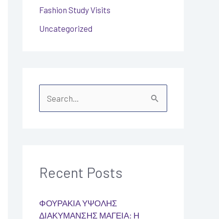
Fashion Study Visits
Uncategorized
S
e
a
r
c
Recent Posts
h
f
ΦΟΥΡΑΚΙΑ ΥΨΟΛΗΣ
o
ΔΙΑΚΥΜΑΝΣΗΣ ΜΑΓΕΙΑ: Η