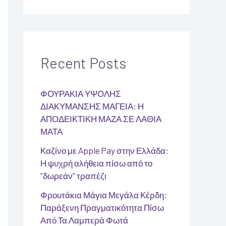
Recent Posts
ΦΟΥΡΑΚΙΑ ΥΨΟΛΗΣ
ΔΙΑΚΥΜΑΝΣΗΣ ΜΑΓΕΙΑ: Η
ΑΠΟΔΕΙΚΤΙΚΗ ΜΑΖΑ ΣΕ ΛΑΘΙΑ
ΜΑΤΑ
Καζίνο με Apple Pay στην Ελλάδα:
Η ψυχρή αλήθεια πίσω από το
“δωρεάν” τραπέζι
Φρουτάκια Μάγια Μεγάλα Κέρδη:
Παράξενη Πραγματικότητα Πίσω
Από Τα Λαμπερά Φωτά