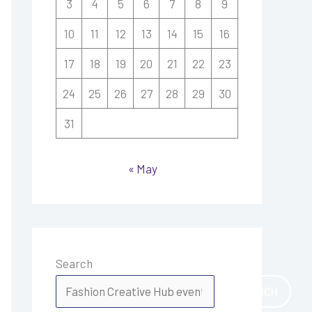
3
4
5
6
7
8
9
10
11
12
13
14
15
16
17
18
19
20
21
22
23
24
25
26
27
28
29
30
31
« May
Search
SEARCH