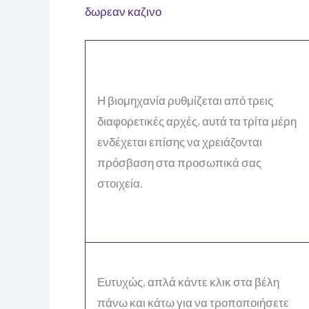
δωρεαν καζινο
Η βιομηχανία ρυθμίζεται από τρεις
διαφορετικές αρχές, αυτά τα τρίτα μέρη
ενδέχεται επίσης να χρειάζονται
πρόσβαση στα προσωπικά σας
στοιχεία.
Ευτυχώς, απλά κάντε κλικ στα βέλη
πάνω και κάτω για να τροποποιήσετε