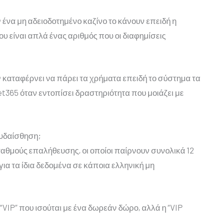
 ένα μη αδειοδοτημένο καζίνο το κάνουν επειδή η
ου είναι απλά ένας αριθμός που οι διαφημίσεις
ν καταφέρνει να πάρει τα χρήματα επειδή το σύστημα τα
Bet365 όταν εντοπίσει δραστηριότητα που μοιάζει με
υδαίσθηση;
ταθμούς επαλήθευσης, οι οποίοι παίρνουν συνολικά 12
για τα ίδια δεδομένα σε κάποια ελληνική μη
“VIP” που ισούται με ένα δωρεάν δώρο, αλλά η “VIP