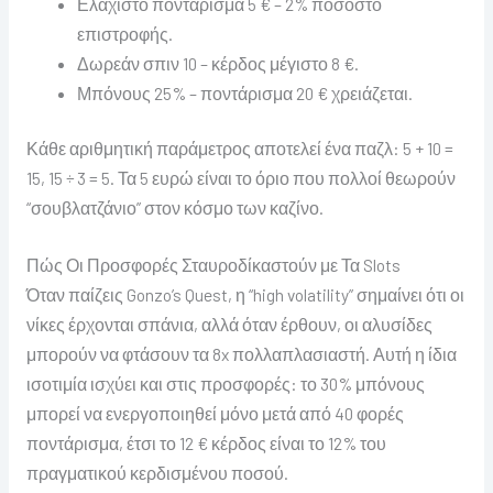
Ελάχιστο ποντάρισμα 5 € – 2% ποσοστό
επιστροφής.
Δωρεάν σπιν 10 – κέρδος μέγιστο 8 €.
Μπόνους 25% – ποντάρισμα 20 € χρειάζεται.
Κάθε αριθμητική παράμετρος αποτελεί ένα παζλ: 5 + 10 =
15, 15 ÷ 3 = 5. Τα 5 ευρώ είναι το όριο που πολλοί θεωρούν
“σουβλατζάνιο” στον κόσμο των καζίνο.
Πώς Οι Προσφορές Σταυροδίκαστούν με Τα Slots
Όταν παίζεις Gonzo’s Quest, η “high volatility” σημαίνει ότι οι
νίκες έρχονται σπάνια, αλλά όταν έρθουν, οι αλυσίδες
μπορούν να φτάσουν τα 8x πολλαπλασιαστή. Αυτή η ίδια
ισοτιμία ισχύει και στις προσφορές: το 30% μπόνους
μπορεί να ενεργοποιηθεί μόνο μετά από 40 φορές
ποντάρισμα, έτσι το 12 € κέρδος είναι το 12% του
πραγματικού κερδισμένου ποσού.