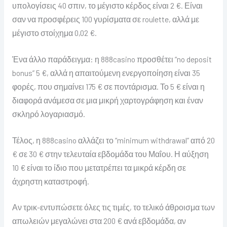
υπολογίσεις 40 σπιν, το μέγιστο κέρδος είναι 2 €. Είναι
σαν να προσφέρεις 100 γυρίσματα σε roulette, αλλά με
μέγιστο στοίχημα 0,02 €.
Ένα άλλο παράδειγμα: η 888casino προσθέτει “no deposit
bonus” 5 €, αλλά η απαιτούμενη ενεργοποίηση είναι 35
φορές, που σημαίνει 175 € σε ποντάρισμα. Το 5 € είναι η
διαφορά ανάμεσα σε μια μικρή χαρτογράφηση και έναν
σκληρό λογαριασμό.
Τέλος, η 888casino αλλάζει το “minimum withdrawal” από 20
€ σε 30 € στην τελευταία εβδομάδα του Μαΐου. Η αύξηση
10 € είναι το ίδιο που μετατρέπει τα μικρά κέρδη σε
άχρηστη καταστροφή.
Αν τρικ-εντυπώσετε όλες τις τιμές, το τελικό άθροισμα των
απωλειών μεγαλώνει στα 200 € ανά εβδομάδα, αν