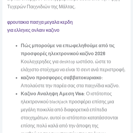
Τυχερών Παιχνιδιών της Μάλτας.
φρουτακια πασχα μεγαλα κερδη
για ελληνες ονλαιν καζινο
Πώς μπορούμε να επωφεληθούμε από τις
προσφορές ηλεκτρονικού καζίνο 2026
Κουλοχερηδες για desktop ωστόσο, ώστε το
ελάχιστο στοίχημα να είναι 10 σεντ ανά περιστροφή.
καζινο προσφορες σαββατοκυριακο
:
Απολαύστε την παρέα σας στα παιχνίδια καζίνο.
Καζινο Αναληψη Αμεση Visa
: Ο ιστότοπος
ηλεκτρονικού blackjack προσφέρει επίσης μια
μεγάλη ποικιλία από διαφορετικά επίπεδα
στοιχημάτων, αυτοί οι ιστότοποι κατατάσσονται
επίσης πολύ καλά από την άποψη της