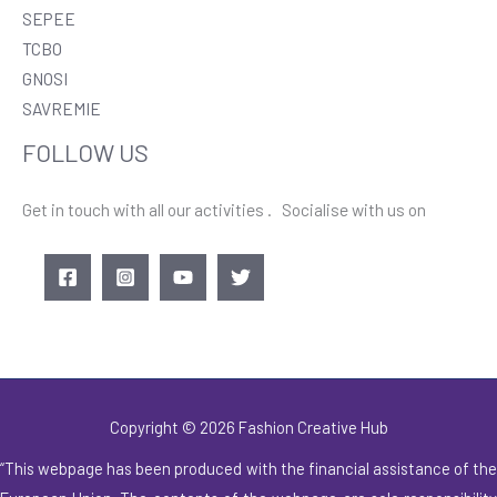
SEPEE
TCBO
GNOSI
SAVREMIE
FOLLOW US
Get in touch with all our activities . Socialise with us on
Copyright © 2026 Fashion Creative Hub
“This webpage has been produced with the financial assistance of the