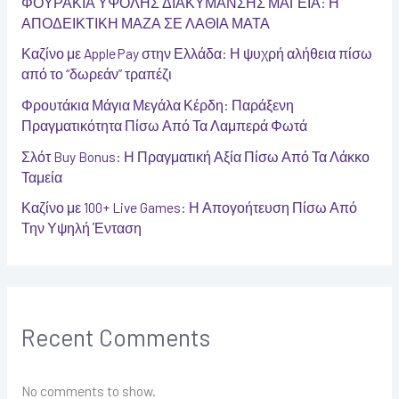
ΦΟΥΡΑΚΙΑ ΥΨΟΛΗΣ ΔΙΑΚΥΜΑΝΣΗΣ ΜΑΓΕΙΑ: Η
ΑΠΟΔΕΙΚΤΙΚΗ ΜΑΖΑ ΣΕ ΛΑΘΙΑ ΜΑΤΑ
Καζίνο με Apple Pay στην Ελλάδα: Η ψυχρή αλήθεια πίσω
από το “δωρεάν” τραπέζι
Φρουτάκια Μάγια Μεγάλα Κέρδη: Παράξενη
Πραγματικότητα Πίσω Από Τα Λαμπερά Φωτά
Σλότ Buy Bonus: Η Πραγματική Αξία Πίσω Από Τα Λάκκο
Ταμεία
Καζίνο με 100+ Live Games: Η Απογοήτευση Πίσω Από
Την Υψηλή Ένταση
Recent Comments
No comments to show.