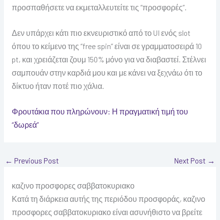
προσπαθήσετε να εκμεταλλευτείτε τις “προσφορές”.
Δεν υπάρχει κάτι πιο εκνευριστικό από το UI ενός slot
όπου το κείμενο της “free spin” είναι σε γραμματοσειρά 10
pt, και χρειάζεται ζουμ 150% μόνο για να διαβαστεί. Στέλνει
σαμπουάν στην καρδιά μου και με κάνει να ξεχνάω ότι το
δίκτυο ήταν ποτέ πιο χάλια.
Φρουτάκια που πληρώνουν: Η πραγματική τιμή του
“δωρεά”
←
Previous Post
Next Post
→
καζινο προσφορες σαββατοκυριακο
Κατά τη διάρκεια αυτής της περιόδου προσφοράς, καζινο
προσφορες σαββατοκυριακο είναι ασυνήθιστο να βρείτε