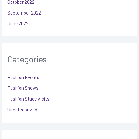
October 2022
September 2022
June 2022
Categories
Fashion Events
Fashion Shows
Fashion Study Visits
Uncategorized