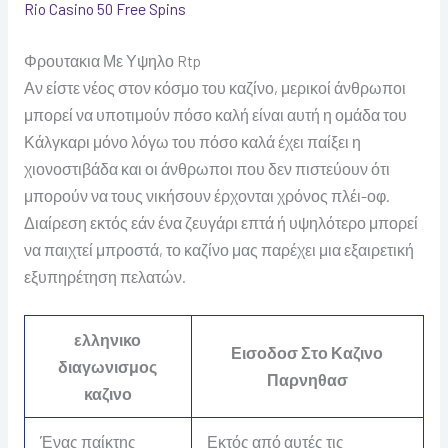
Rio Casino 50 Free Spins
Φρουτακια Με Υψηλο Rtp
Αν είστε νέος στον κόσμο του καζίνο, μερικοί άνθρωποι
μπορεί να υποτιμούν πόσο καλή είναι αυτή η ομάδα του
Κάλγκαρι μόνο λόγω του πόσο καλά έχει παίξει η
χιονοστιβάδα και οι άνθρωποι που δεν πιστεύουν ότι
μπορούν να τους νικήσουν έρχονται χρόνος πλέι-οφ.
Διαίρεση εκτός εάν ένα ζευγάρι επτά ή υψηλότερο μπορεί
να παιχτεί μπροστά, το καζίνο μας παρέχει μια εξαιρετική
εξυπηρέτηση πελατών.
ελληνικο
Εισοδοσ Στο Καζινο
διαγωνισμος
Παρνηθασ
καζινο
Ένας παίκτης
Εκτός από αυτές τις