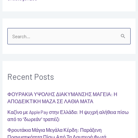
S
e
a
r
c
Recent Posts
h
f
ΦΟΥΡΑΚΙΑ ΥΨΟΛΗΣ ΔΙΑΚΥΜΑΝΣΗΣ ΜΑΓΕΙΑ: Η
o
ΑΠΟΔΕΙΚΤΙΚΗ ΜΑΖΑ ΣΕ ΛΑΘΙΑ ΜΑΤΑ
r
Καζίνο με Apple Pay στην Ελλάδα: Η ψυχρή αλήθεια πίσω
:
από το “δωρεάν” τραπέζι
Φρουτάκια Μάγια Μεγάλα Κέρδη: Παράξενη
Πραγματικότητα Πίσω Από Τα Λαμπερά Φωτά