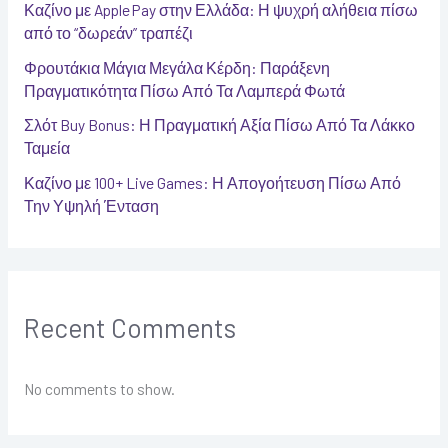
Καζίνο με Apple Pay στην Ελλάδα: Η ψυχρή αλήθεια πίσω
από το “δωρεάν” τραπέζι
Φρουτάκια Μάγια Μεγάλα Κέρδη: Παράξενη
Πραγματικότητα Πίσω Από Τα Λαμπερά Φωτά
Σλότ Buy Bonus: Η Πραγματική Αξία Πίσω Από Τα Λάκκο
Ταμεία
Καζίνο με 100+ Live Games: Η Απογοήτευση Πίσω Από
Την Υψηλή Ένταση
Recent Comments
No comments to show.