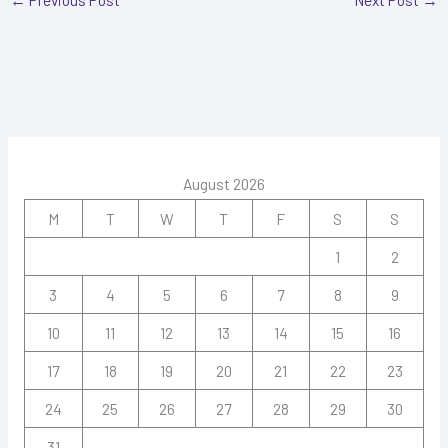
August 2026
M
T
W
T
F
S
S
1
2
3
4
5
6
7
8
9
10
11
12
13
14
15
16
17
18
19
20
21
22
23
24
25
26
27
28
29
30
31