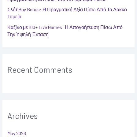
Σλότ Buy Bonus: Η Πραγματική Αξία Πίσω Από Τα Λάκκο
Ταμεία
Καζίνο με 100+ Live Games: Η Απογοήτευση Πίσω Από
Την Υψηλή Ένταση
Recent Comments
Archives
May 2026