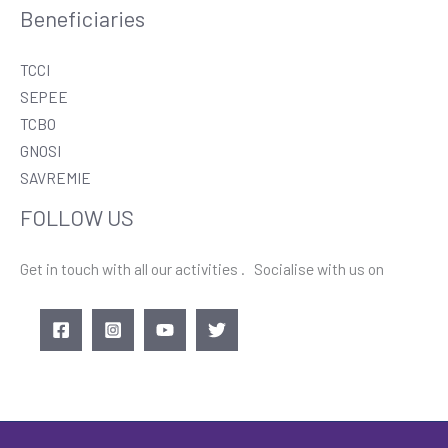
Beneficiaries
TCCI
SEPEE
TCBO
GNOSI
SAVREMIE
FOLLOW US
Get in touch with all our activities . Socialise with us on