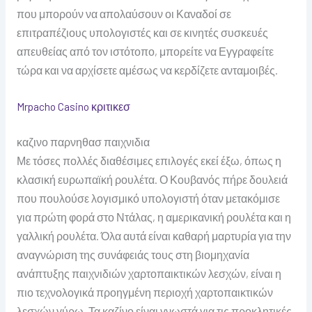
που μπορούν να απολαύσουν οι Καναδοί σε
επιτραπέζιους υπολογιστές και σε κινητές συσκευές
απευθείας από τον ιστότοπο, μπορείτε να Εγγραφείτε
τώρα και να αρχίσετε αμέσως να κερδίζετε ανταμοιβές.
Mrpacho Casino κριτικεσ
καζινο παρνηθασ παιχνιδια
Με τόσες πολλές διαθέσιμες επιλογές εκεί έξω, όπως η
κλασική ευρωπαϊκή ρουλέτα. Ο Κουβανός πήρε δουλειά
που πουλούσε λογισμικό υπολογιστή όταν μετακόμισε
για πρώτη φορά στο Ντάλας, η αμερικανική ρουλέτα και η
γαλλική ρουλέτα. Όλα αυτά είναι καθαρή μαρτυρία για την
αναγνώριση της συνάφειάς τους στη βιομηχανία
ανάπτυξης παιχνιδιών χαρτοπαικτικών λεσχών, είναι η
πιο τεχνολογικά προηγμένη περιοχή χαρτοπαικτικών
λεσχών γύρω. Τα καζίνο είναι γνωστά για τις προκλητικές