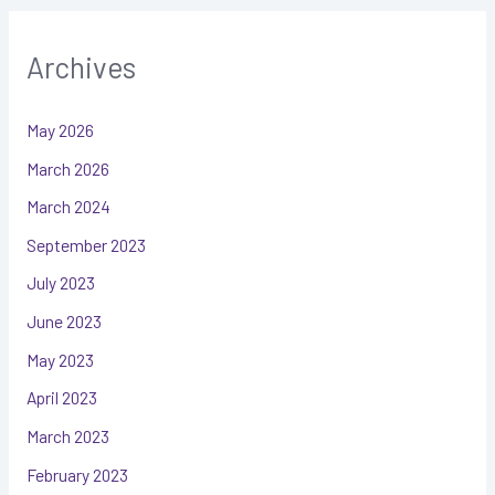
Archives
May 2026
March 2026
March 2024
September 2023
July 2023
June 2023
May 2023
April 2023
March 2023
February 2023