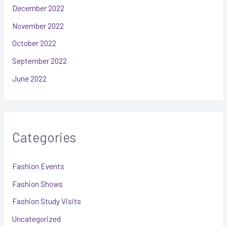
December 2022
November 2022
October 2022
September 2022
June 2022
Categories
Fashion Events
Fashion Shows
Fashion Study Visits
Uncategorized