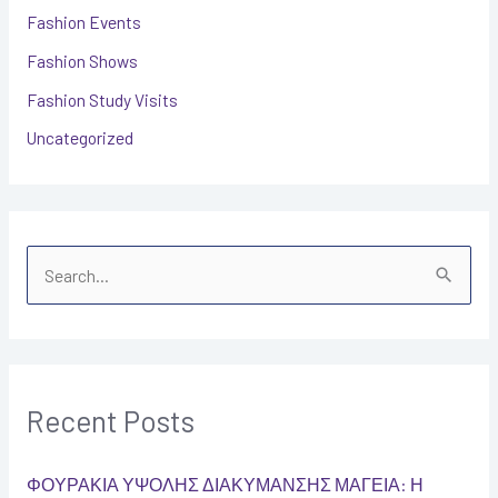
Fashion Events
Fashion Shows
Fashion Study Visits
Uncategorized
S
e
a
r
c
Recent Posts
h
f
ΦΟΥΡΑΚΙΑ ΥΨΟΛΗΣ ΔΙΑΚΥΜΑΝΣΗΣ ΜΑΓΕΙΑ: Η