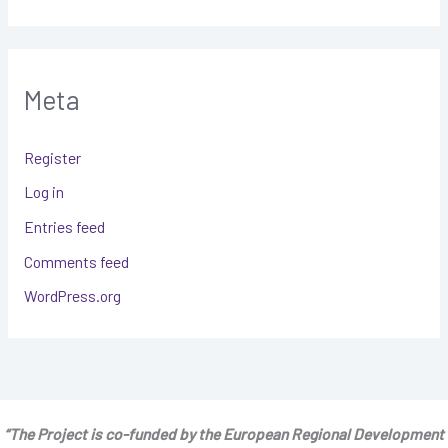
Meta
Register
Log in
Entries feed
Comments feed
WordPress.org
“The Project is co-funded by the European Regional Development