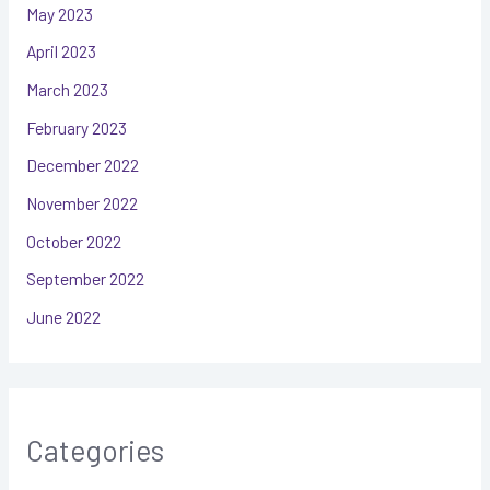
May 2023
April 2023
March 2023
February 2023
December 2022
November 2022
October 2022
September 2022
June 2022
Categories