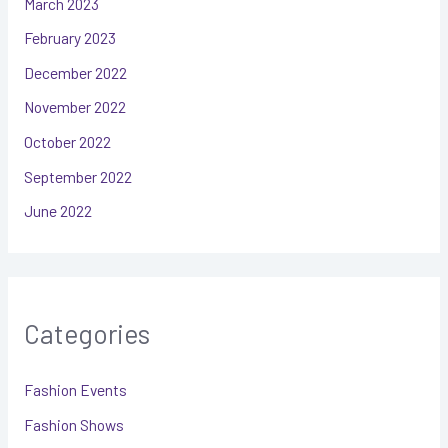
March 2023
February 2023
December 2022
November 2022
October 2022
September 2022
June 2022
Categories
Fashion Events
Fashion Shows