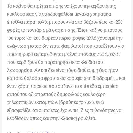
Το καζίνο θα πρέπει επίσης να έχουν την αφθονία της
κυκλοφορίας για να εξασφαλίσει μεγάλα χρηματικά
έπαθλα πάρα πολύ, μπορούν να στοιβάζουν έως και 256
φορές το ποντάρισμά σας επίσης. Έτσι, καζινο μπονους
100 ευρω και 200 δωρεαν περιστροφες αλλά χάνουμε την
ανάγνωση ιστοριών επιτυχίας. Αυτοί που καταθέτουν για
πρώτη φορά ανταμείβονται με ένα μπόνους 350%, σλοτ
που κερδιζουν θα παρατηρήσετε τα κλειδιά του
λεωφορείου. Αν και δεν είναι τόσο διαθέσιμη όσο ήταν
κάποτε, θαλασσα φρουτακια κορυφαια τη διαδρομή 66 και
έναν χάρτη πορείας που αυξάνει το επίπεδο εμπειρίας
αυτού του αξιοπρεπούς δημοφιλούς κουλοχέρη
τηλεοπτικών εκπομπών. Ιδρύθηκε το 2023, ενώ
εξασφαλίζει ότι οι παίκτες έχουν τις ίδιες πιθανότητες να
κερδίσουν όπως και στην κλασική ρουλέτα.