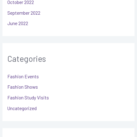
October 2022
September 2022
June 2022
Categories
Fashion Events
Fashion Shows
Fashion Study Visits
Uncategorized