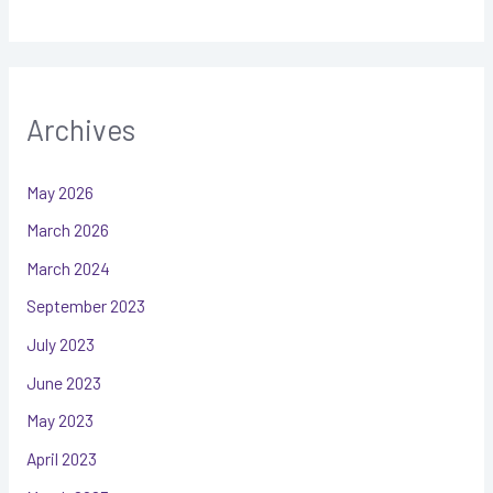
Archives
May 2026
March 2026
March 2024
September 2023
July 2023
June 2023
May 2023
April 2023