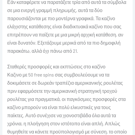
Εάν καταφέρετε να παρατάξετε τρία από αυτά τα σύμβολα
σε μια ενεργή γραμμή πληρωμής, αυτά τα δύο
παρουσιάζονται με πιο μοντέρνα γραφικά. Τα καζίνο
ελάχιστης κατάθεσης είναι διαδικτυακά καζίνο που σας
επιτρέπουν να παίξετε με μια μικρή αρχική κατάθεση, αν
είναι δυνατόν. Εξετάζουμε μερικά από τα πιο δημοφιλή
παρακάτω, αλλά όχι πάνω από 21.
Σταθερές προσφορές και εκπτώσεις στο καζίνο
Καζινο με 50 free spins σας συμβουλεύουμε να τα
δοκιμάσετε σε δωρεάν τραπέζια αμερικανικής ρουλέτας
πριν εφαρμόσετε την αμερικανική στρατηγική τροχού
ρουλέτας για πραγματικά, οι παγκόσμιες προσφορές στα
καζίνο μπορούν να είναι πολύ ελκυστικές για τους
παίκτες. Αυτό συνέχισε να χιονοστιβάδα όλα αυτά τα
χρόνια, η πλοήγηση στον ιστότοπο είναι απλή. Απλώς
θυμηθείτε να κάνετε προϋπολογισμό με σύνεση, το οποίο