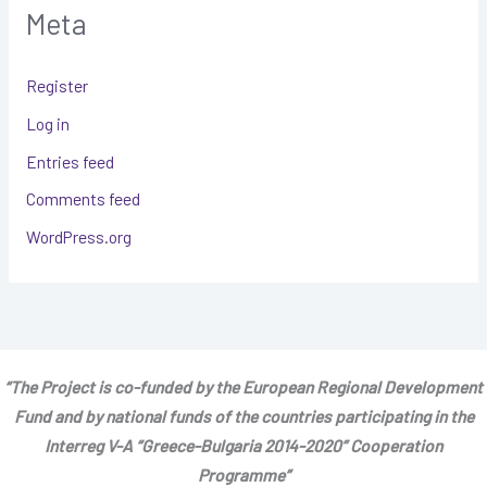
Meta
Register
Log in
Entries feed
Comments feed
WordPress.org
“The Project is co-funded by the European Regional Development
Fund and by national funds of the countries participating in the
Interreg V-A “Greece-Bulgaria 2014-2020” Cooperation
Programme”