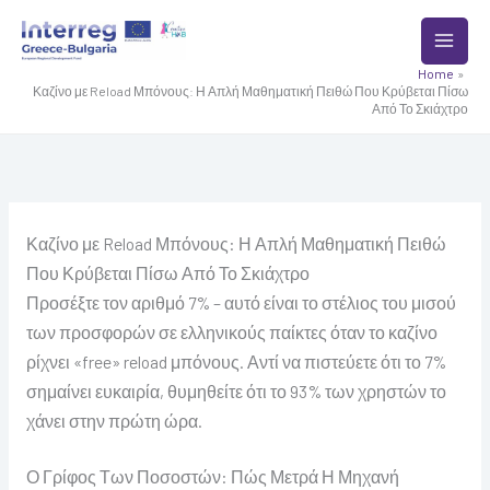
Skip
to
content
Home
Καζίνο με Reload Μπόνους: Η Απλή Μαθηματική Πειθώ Που Κρύβεται Πίσω
Από Το Σκιάχτρο
Καζίνο με Reload Μπόνους: Η Απλή Μαθηματική Πειθώ
Που Κρύβεται Πίσω Από Το Σκιάχτρο
Προσέξτε τον αριθμό 7% – αυτό είναι το στέλιος του μισού
των προσφορών σε ελληνικούς παίκτες όταν το καζίνο
ρίχνει «free» reload μπόνους. Αντί να πιστεύετε ότι το 7%
σημαίνει ευκαιρία, θυμηθείτε ότι το 93% των χρηστών το
χάνει στην πρώτη ώρα.
Ο Γρίφος Των Ποσοστών: Πώς Μετρά Η Μηχανή