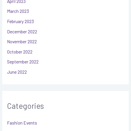
April 2023
March 2023
February 2023
December 2022
November 2022
October 2022
September 2022
June 2022
Categories
Fashion Events