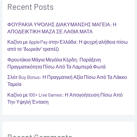
c
Recent Posts
h
f
ΦΟΥΡΑΚΙΑ ΥΨΟΛΗΣ ΔΙΑΚΥΜΑΝΣΗΣ ΜΑΓΕΙΑ: Η
o
ΑΠΟΔΕΙΚΤΙΚΗ ΜΑΖΑ ΣΕ ΛΑΘΙΑ ΜΑΤΑ
r
Καζίνο με Apple Pay στην Ελλάδα: Η ψυχρή αλήθεια πίσω
:
από το “δωρεάν” τραπέζι
Φρουτάκια Μάγια Μεγάλα Κέρδη: Παράξενη
Πραγματικότητα Πίσω Από Τα Λαμπερά Φωτά
Σλότ Buy Bonus: Η Πραγματική Αξία Πίσω Από Τα Λάκκο
Ταμεία
Καζίνο με 100+ Live Games: Η Απογοήτευση Πίσω Από
Την Υψηλή Ένταση