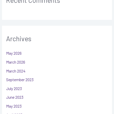
Recent Comments
Archives
May 2026
March 2026
March 2024
September 2023
July 2023
June 2023
May 2023