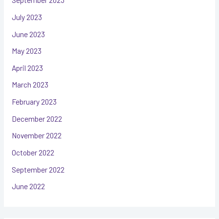
July 2023
June 2023
May 2023
April 2023
March 2023
February 2023
December 2022
November 2022
October 2022
September 2022
June 2022