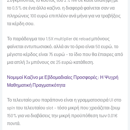
το 0,5% σε ένα άλλο καζίνο, η διαφορά φαίνεται σαν να
πληρώνεις 100 ευρώ επιπλέον ανά μήνα για να τραβήξεις
τα κέρδη σου.
Το παράδειγμα του 1.5X multiplier σε reload μπόνους
φαίνεται εντυπωσιακό, αλλά αν το όριο είναι 50 ευρώ, το
μέγιστο κέρδος είναι 75 ευρώ – το ίδιο που θα έπαιρες από
μια απλή 3x μπόνους σε 25 ευρώ κατάθεση.
Νομιμοί Καζίνο με Εβδομαδιαίες Προσφορές: Η Ψυχρή
Μαθηματική Πραγματικότητα
Το τελευταίο μου παράπονο είναι η γραμματοσειρά UI στο
spin του τελευταίου slot – τόσο μικρή που χρειάζεται ζουμ
150% για να διαβάσεις την μικρή προϋπόθεση των 0.01€
ποντά.