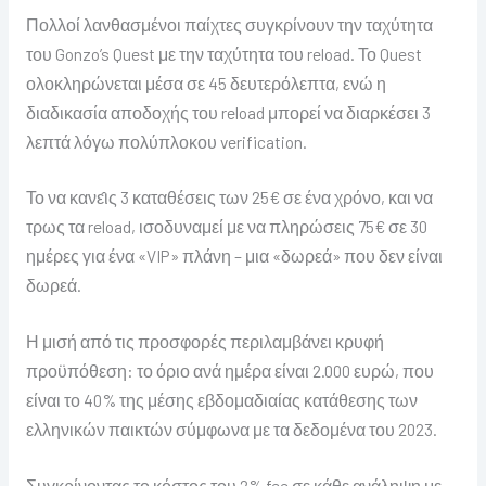
Πολλοί λανθασμένοι παίχτες συγκρίνουν την ταχύτητα
του Gonzo’s Quest με την ταχύτητα του reload. Το Quest
ολοκληρώνεται μέσα σε 45 δευτερόλεπτα, ενώ η
διαδικασία αποδοχής του reload μπορεί να διαρκέσει 3
λεπτά λόγω πολύπλοκου verification.
Το να κανε̂ις 3 καταθέσεις των 25€ σε ένα χρόνο, και να
τρως τα reload, ισοδυναμεί με να πληρώσεις 75€ σε 30
ημέρες για ένα «VIP» πλάνη – μια «δωρεά» που δεν είναι
δωρεά.
Η μισή από τις προσφορές περιλαμβάνει κρυφή
προϋπόθεση: το όριο ανά ημέρα είναι 2.000 ευρώ, που
είναι το 40% της μέσης εβδομαδιαίας κατάθεσης των
ελληνικών παικτών σύμφωνα με τα δεδομένα του 2023.
Συγκρίνοντας το κόστος του 2% fee σε κάθε ανάληψη με