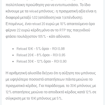
πολύπλοκη προώθηση για να εντυπωσιάσει. Το ίδιο
κάνουμε με τα reload μπόνους: η πραγματική αξία είναι η
διαφορά μεταξύ 1,02 (απόδοση) και 1 (επένδυση).
Επομένως, ένα reload 20 ευρώ με 10% απαιτούμενο όρο
φέρνει 22 ευρώ κέρδη μόνο αν το RTP της παιχνιδιού
φτάσει τουλάχιστον 105% – κάτι αδύνατο.
Reload 10€ – 5% όροι – ROI 0,98
Reload 20€ – 8% όροι – ROI 0,95
Reload 30€ – 12% όροι – ROI 0,90
Η αριθμητική αλυσίδα δείχνει ότι η αύξηση του μπόνους
με υψηλότερο ποσοστό απαιτήσεων πάντα μειώνει το
πραγματικό κέρδος. Για παράδειγμα, το 30€ μπόνους με
12% απαιτήσεις μειώνει το αποδεκτό κέρδος κατά 12% σε
σύγκριση με το 10€ μπόνους με 5%.