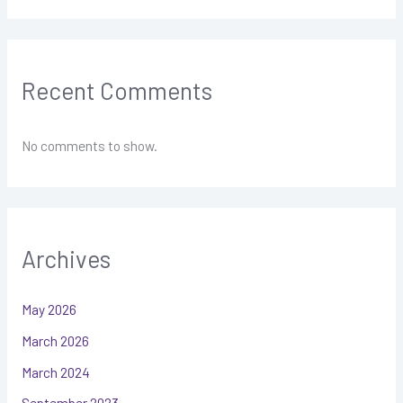
Recent Comments
No comments to show.
Archives
May 2026
March 2026
March 2024
September 2023