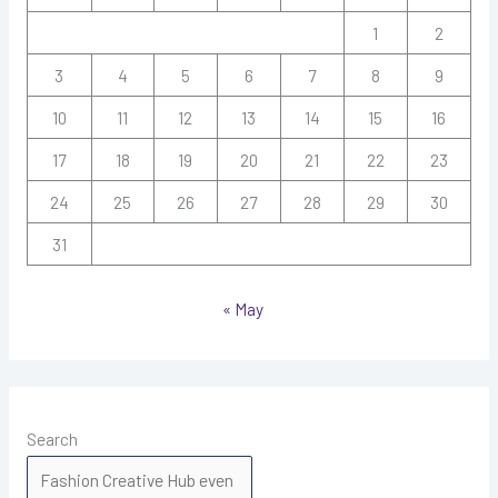
1
2
3
4
5
6
7
8
9
10
11
12
13
14
15
16
17
18
19
20
21
22
23
24
25
26
27
28
29
30
31
« May
Search
SEARCH