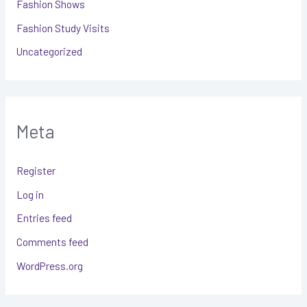
Fashion Shows
Fashion Study Visits
Uncategorized
Meta
Register
Log in
Entries feed
Comments feed
WordPress.org