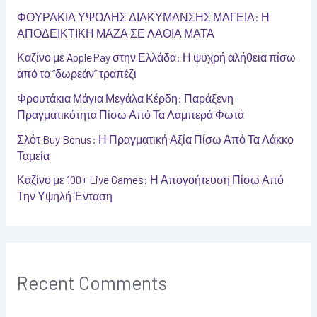
ΦΟΥΡΑΚΙΑ ΥΨΟΛΗΣ ΔΙΑΚΥΜΑΝΣΗΣ ΜΑΓΕΙΑ: Η
ΑΠΟΔΕΙΚΤΙΚΗ ΜΑΖΑ ΣΕ ΛΑΘΙΑ ΜΑΤΑ
Καζίνο με Apple Pay στην Ελλάδα: Η ψυχρή αλήθεια πίσω
από το “δωρεάν” τραπέζι
Φρουτάκια Μάγια Μεγάλα Κέρδη: Παράξενη
Πραγματικότητα Πίσω Από Τα Λαμπερά Φωτά
Σλότ Buy Bonus: Η Πραγματική Αξία Πίσω Από Τα Λάκκο
Ταμεία
Καζίνο με 100+ Live Games: Η Απογοήτευση Πίσω Από
Την Υψηλή Ένταση
Recent Comments