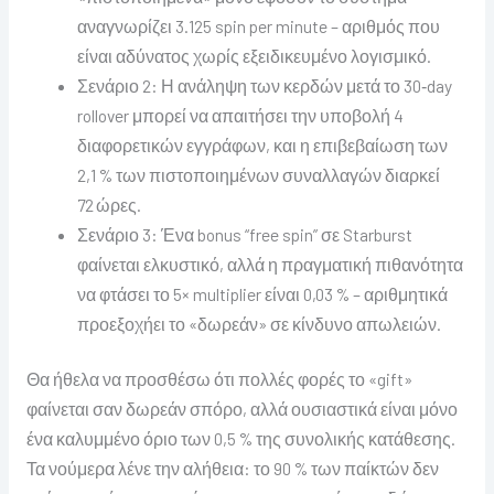
αναγνωρίζει 3.125 spin per minute – αριθμός που
είναι αδύνατος χωρίς εξειδικευμένο λογισμικό.
Σενάριο 2: Η ανάληψη των κερδών μετά το 30‑day
rollover μπορεί να απαιτήσει την υποβολή 4
διαφορετικών εγγράφων, και η επιβεβαίωση των
2,1 % των πιστοποιημένων συναλλαγών διαρκεί
72 ώρες.
Σενάριο 3: Ένα bonus “free spin” σε Starburst
φαίνεται ελκυστικό, αλλά η πραγματική πιθανότητα
να φτάσει το 5× multiplier είναι 0,03 % – αριθμητικά
προεξοχήει το «δωρεάν» σε κίνδυνο απωλειών.
Θα ήθελα να προσθέσω ότι πολλές φορές το «gift»
φαίνεται σαν δωρεάν σπόρο, αλλά ουσιαστικά είναι μόνο
ένα καλυμμένο όριο των 0,5 % της συνολικής κατάθεσης.
Τα νούμερα λένε την αλήθεια: το 90 % των παίκτών δεν