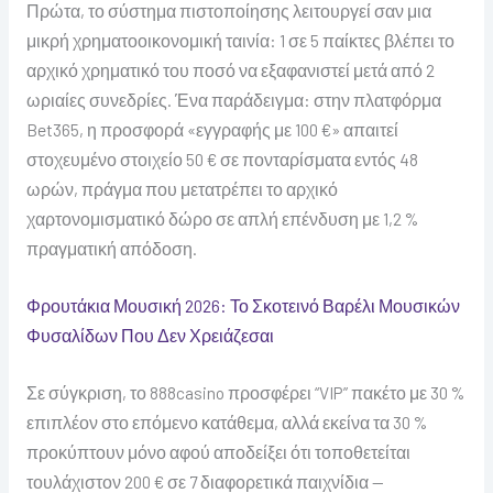
Πρώτα, το σύστημα πιστοποίησης λειτουργεί σαν μια
μικρή χρηματοοικονομική ταινία: 1 σε 5 παίκτες βλέπει το
αρχικό χρηματικό του ποσό να εξαφανιστεί μετά από 2
ωριαίες συνεδρίες. Ένα παράδειγμα: στην πλατφόρμα
Bet365, η προσφορά «εγγραφής με 100 €» απαιτεί
στοχευμένο στοιχείο 50 € σε πονταρίσματα εντός 48
ωρών, πράγμα που μετατρέπει το αρχικό
χαρτονομισματικό δώρο σε απλή επένδυση με 1,2 %
πραγματική απόδοση.
Φρουτάκια Μουσική 2026: Το Σκοτεινό Βαρέλι Μουσικών
Φυσαλίδων Που Δεν Χρειάζεσαι
Σε σύγκριση, το 888casino προσφέρει “VIP” πακέτο με 30 %
επιπλέον στο επόμενο κατάθεμα, αλλά εκείνα τα 30 %
προκύπτουν μόνο αφού αποδείξει ότι τοποθετείται
τουλάχιστον 200 € σε 7 διαφορετικά παιχνίδια —