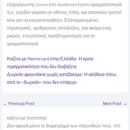
εξαργύρωσης bonus στο dashboard έχουν γραμματοσειρά
9 pt, σχεδόν αόρατη σε οθόνες 1080p, και απαιτούν τριπλό
κλικ για να ενεργοποιηθούν. Εξατομικευμένες
στρατηγικές, αριθμητικές αποδείξεις, και ακόμα ένας
μικρός, ενοχλητικός προβληματισμός για τη
γραμματοσειρά.
Καζίνο με Mastercard στην Ελλάδα: Η κρύα
πραγματικότητα που δεν διαβάζετε
Δωρεάν φρουτάκια χωρίς κατέβασμα: Η αλήθεια πίσω
από το «δωρεάν» που δεν υπάρχει
←
Previous Post
Next Post
→
καζινο με πιστοτητα
Δεν αφορά μόνο το διαμέτρημα των παιχνιδιών τους, 000