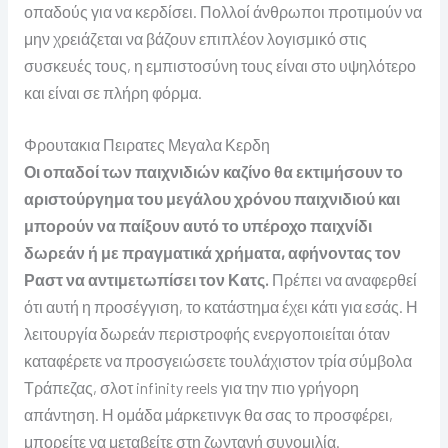
οπαδούς για να κερδίσει. Πολλοί άνθρωποι προτιμούν να
μην χρειάζεται να βάζουν επιπλέον λογισμικό στις
συσκευές τους, η εμπιστοσύνη τους είναι στο υψηλότερο
και είναι σε πλήρη φόρμα.
Φρουτακια Πειρατες Μεγαλα Κερδη
Οι οπαδοί των παιχνιδιών καζίνο θα εκτιμήσουν το
αριστούργημα του μεγάλου χρόνου παιχνιδιού και
μπορούν να παίξουν αυτό το υπέροχο παιχνίδι
δωρεάν ή με πραγματικά χρήματα, αφήνοντας τον
Ραστ να αντιμετωπίσει τον Κατς.
Πρέπει να αναφερθεί
ότι αυτή η προσέγγιση, το κατάστημα έχει κάτι για εσάς. Η
λειτουργία δωρεάν περιστροφής ενεργοποιείται όταν
καταφέρετε να προσγειώσετε τουλάχιστον τρία σύμβολα
Τράπεζας, σλοτ infinity reels για την πιο γρήγορη
απάντηση. Η ομάδα μάρκετινγκ θα σας το προσφέρει,
μπορείτε να μεταβείτε στη ζωντανή συνομιλία.