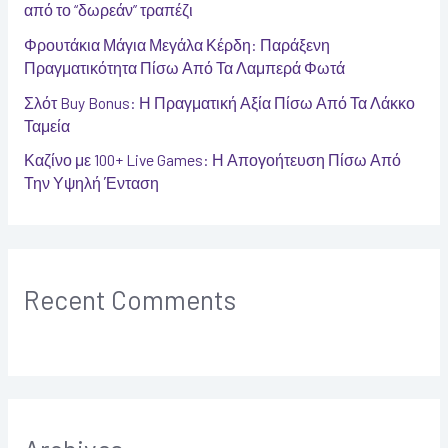
:
από το “δωρεάν” τραπέζι
Φρουτάκια Μάγια Μεγάλα Κέρδη: Παράξενη
Πραγματικότητα Πίσω Από Τα Λαμπερά Φωτά
Σλότ Buy Bonus: Η Πραγματική Αξία Πίσω Από Τα Λάκκο
Ταμεία
Καζίνο με 100+ Live Games: Η Απογοήτευση Πίσω Από
Την Υψηλή Ένταση
Recent Comments