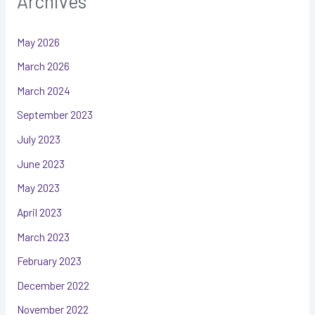
Archives
May 2026
March 2026
March 2024
September 2023
July 2023
June 2023
May 2023
April 2023
March 2023
February 2023
December 2022
November 2022