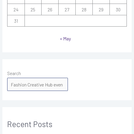
24
25
26
27
28
29
30
31
« May
Search
SEARCH
Recent Posts