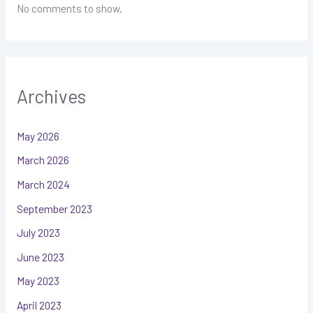
No comments to show.
Archives
May 2026
March 2026
March 2024
September 2023
July 2023
June 2023
May 2023
April 2023