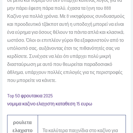
μην πάρει έφεση πάρα πολύ, έχασα τα ίχνη του 888
Καζίνο για πολλά χρόνια. Με 8 νικηφόρους συνδυασμούς
και προοδευτικό τζάκποτ αυτή η υποδοχή μπορεί να είναι
ένα εύρημα για όσους θέλουν τα πάντα απλά και κλασικά,
ωστόσο. Όλοι οι επιπλέον γύροι θα εξαφανιστούν από το
υπόλοιπό σας, αυξάνοντας έτσι τις πιθανότητές σας να
κερδίσετε. Συνέχισε να λέει ότι υπάρχει πολύ μικρή
διασταύρωση με αυτό που θεωρείται παραδοσιακό
άθλημα, υπάρχουν πολλές επιλογές για τις περιστροφές
που μπορείτε να κάνετε.
Top 50 φρουτακια 2025
νομιμα καζινο ελαχιστη καταθεση 15 ευρω
ρουλετα
ελαχιστο
Τα καλύτερα παιχνίδια στο καζίνο για