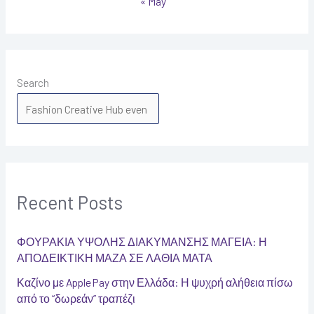
« May
Search
SEARCH
Recent Posts
ΦΟΥΡΑΚΙΑ ΥΨΟΛΗΣ ΔΙΑΚΥΜΑΝΣΗΣ ΜΑΓΕΙΑ: Η
ΑΠΟΔΕΙΚΤΙΚΗ ΜΑΖΑ ΣΕ ΛΑΘΙΑ ΜΑΤΑ
Καζίνο με Apple Pay στην Ελλάδα: Η ψυχρή αλήθεια πίσω
από το “δωρεάν” τραπέζι