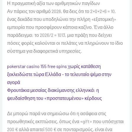
Η πραγματική αξία των αριθμητικών παγίδων
Αν πάρεις τον αριθμό 2026, θα δεις ότι το 2+0+2+6 = 10,
ένας δεκάδα που υποδηλώνει την πλήρη «εξατομική»
εμπειρία που προσφέρουν κάποια καζίνο. Ένα άλλο
παράδειγμα: το 2026/2 = 1013, μια πράξη που δείχνει
πόσες φορές καλούνται οι πελάτες να πληρώνουν το ίδιο
σύστημα για διαφορετικά υπηρεσίες.
pokerstar casino 155 free spins χωρίς κατάθεση
ξεκλειδώστε τώρα Ελλάδα – το τελευταίο ψέμα στην
αγορά
Φρουτάκια μεσαίας διακύμανσης ελληνικά: η
ψευδαίσθηση του «προστατευμένου» κέρδους
Δε μπορώ παρά να σημειώσω ότι η ασάφεια στις
προωθητικές εκπτώσεις, όπως ένα «gift» που υπόσχεται
200 € αλλά απαιτεί 500 € σε πονταρισμούς, είναι ένα