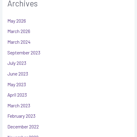
Archives
May 2026
March 2026
March 2024
September 2023
July 2023
June 2023
May 2023
April 2023
March 2023
February 2023
December 2022