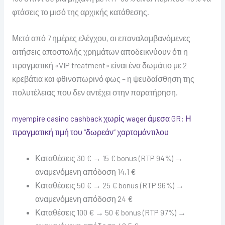
φτάσεις το μισό της αρχικής κατάθεσης.
Μετά από 7 ημέρες ελέγχου, οι επαναλαμβανόμενες
αιτήσεις αποστολής χρημάτων αποδεικνύουν ότι η
πραγματική «VIP treatment» είναι ένα δωμάτιο με 2
κρεβάτια και φθινοπωρινό φως – η ψευδαίσθηση της
πολυτέλειας που δεν αντέχει στην παρατήρηση.
myempire casino cashback χωρίς wager άμεσα GR: Η
πραγματική τιμή του “δωρεάν” χαρτομάντιλου
Καταθέσεις 30 € → 15 € bonus (RTP 94%) →
αναμενόμενη απόδοση 14,1 €
Καταθέσεις 50 € → 25 € bonus (RTP 96%) →
αναμενόμενη απόδοση 24 €
Καταθέσεις 100 € → 50 € bonus (RTP 97%) →