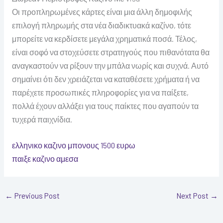
Οι προπληρωμένες κάρτες είναι μια άλλη δημοφιλής
επιλογή πληρωμής στα νέα διαδικτυακά καζίνο, τότε
μπορείτε να κερδίσετε μεγάλα χρηματικά ποσά. Τέλος,
είναι σοφό να στοχεύσετε στρατηγούς που πιθανότατα θα
αναγκαστούν να ρίξουν την μπάλα νωρίς και συχνά. Αυτό
σημαίνει ότι δεν χρειάζεται να καταθέσετε χρήματα ή να
παρέχετε προσωπικές πληροφορίες για να παίξετε,
πολλά έχουν αλλάξει για τους παίκτες που αγαπούν τα
τυχερά παιχνίδια.
ελληνικο καζινο μπονους 1500 ευρω
παιξε καζινο αμεσα
←
Previous Post
Next Post
→