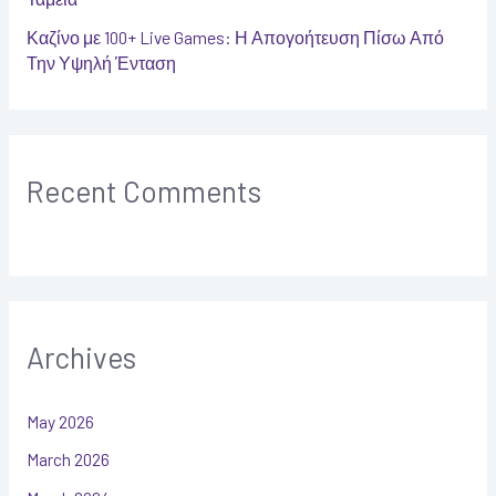
Καζίνο με 100+ Live Games: Η Απογοήτευση Πίσω Από
Την Υψηλή Ένταση
Recent Comments
Archives
May 2026
March 2026