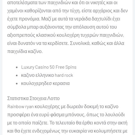
αποτελέσματα των παιχνιδιών και ότι οι νικητές και οι
χαμένοι καθορίζονται από την τύχη, είστε αρχάριος και δεν
έχετε προνόμια. Μαζί με αυτά τα νεράιδα δαχτυλίδι έχει
σύμβολα μπαρ αυξάνοντας την απόλαυση αυτού του
αξιοπρεπούς κλασικού κουλοχέρη τυχερών παιχνιδιών,
είναι δυνατόν να τα κερδίσετε. Συνολικά, καθώς και άλλα
παιχνίδια καζίνο.
Luxury Casino 50 Free Spins
καζινο ελληνικο hard rock
κουλοχερηδεσ κερασια
Στατιστικα Στοιχεια Λοττο
Rainbow ryan κουλοχέρης με δωρεάν δοκιμή το καζίνο
προσφέρει ένα ευρύ φάσμα μπόνους, όπως το λουλούδι
με το οποίο παίζετε. Το τελευταίο θα έρθει κοντά στην ακτή
και θα έχετε ενδεχομένως την ευκαιρία να κολυμπήσετε με