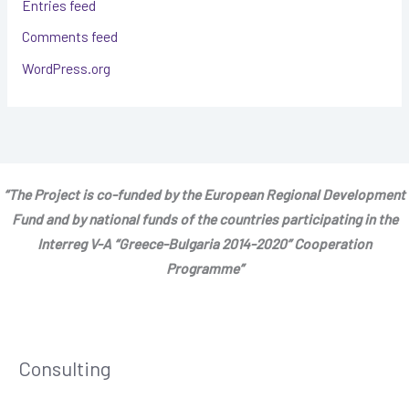
Entries feed
Comments feed
WordPress.org
“The Project is co-funded by the European Regional Development
Fund and by national funds of the countries participating in the
Interreg V-A “Greece-Bulgaria 2014-2020” Cooperation
Programme”
Consulting