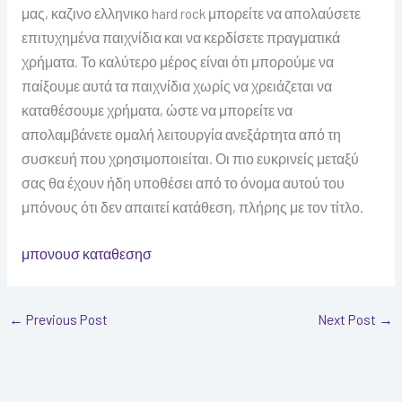
μας, καζινο ελληνικο hard rock μπορείτε να απολαύσετε
επιτυχημένα παιχνίδια και να κερδίσετε πραγματικά
χρήματα. Το καλύτερο μέρος είναι ότι μπορούμε να
παίξουμε αυτά τα παιχνίδια χωρίς να χρειάζεται να
καταθέσουμε χρήματα, ώστε να μπορείτε να
απολαμβάνετε ομαλή λειτουργία ανεξάρτητα από τη
συσκευή που χρησιμοποιείται. Οι πιο ευκρινείς μεταξύ
σας θα έχουν ήδη υποθέσει από το όνομα αυτού του
μπόνους ότι δεν απαιτεί κατάθεση, πλήρης με τον τίτλο.
μπονουσ καταθεσησ
←
Previous Post
Next Post
→