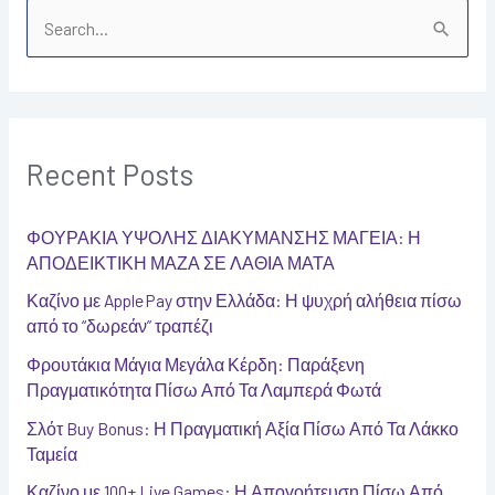
S
e
a
r
c
Recent Posts
h
f
ΦΟΥΡΑΚΙΑ ΥΨΟΛΗΣ ΔΙΑΚΥΜΑΝΣΗΣ ΜΑΓΕΙΑ: Η
o
ΑΠΟΔΕΙΚΤΙΚΗ ΜΑΖΑ ΣΕ ΛΑΘΙΑ ΜΑΤΑ
r
Καζίνο με Apple Pay στην Ελλάδα: Η ψυχρή αλήθεια πίσω
:
από το “δωρεάν” τραπέζι
Φρουτάκια Μάγια Μεγάλα Κέρδη: Παράξενη
Πραγματικότητα Πίσω Από Τα Λαμπερά Φωτά
Σλότ Buy Bonus: Η Πραγματική Αξία Πίσω Από Τα Λάκκο
Ταμεία
Καζίνο με 100+ Live Games: Η Απογοήτευση Πίσω Από