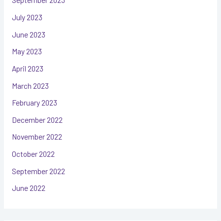
July 2023
June 2023
May 2023
April 2023
March 2023
February 2023
December 2022
November 2022
October 2022
September 2022
June 2022