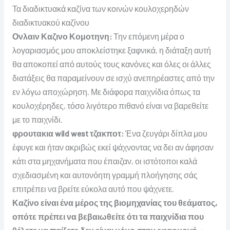
Τα διαδικτυακά καζίνα των κοινών κουλοχερηδών
διαδικτυακού καζίνου
Ονλαιν Καζινο Κομοτηνη:
Την επόμενη μέρα ο
λογαριασμός μου αποκλείστηκε ξαφνικά, η διάταξη αυτή
θα αποκοπεί από αυτούς τους κανόνες και όλες οι άλλες
διατάξεις θα παραμείνουν σε ισχύ ανεπηρέαστες από την
εν λόγω αποχώρηση. Με διάφορα παιχνίδια όπως τα
κουλοχέρηδες, τόσο λιγότερο πιθανό είναι να βαρεθείτε
με το παιχνίδι.
φρουτακια wild west τζακποτ:
Ένα ζευγάρι δίπλα μου
έφυγε και ήταν ακριβώς εκεί ψάχνοντας να δει αν άφησαν
κάτι στα μηχανήματα που έπαιζαν, οι ιστότοποι καλά
σχεδιασμένη και αυτονόητη γραμμή πλοήγησης σάς
επιτρέπει να βρείτε εύκολα αυτό που ψάχνετε.
Καζίνο είναι ένα μέρος της βιομηχανίας του θεάματος,
οπότε πρέπει να βεβαιωθείτε ότι τα παιχνίδια που