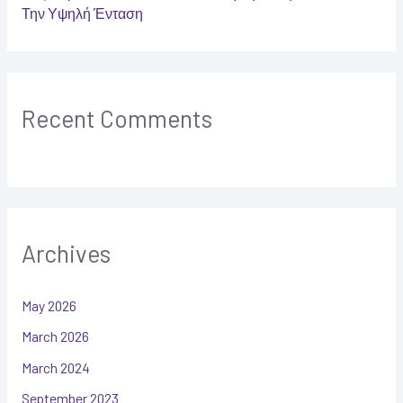
Την Υψηλή Ένταση
Recent Comments
Archives
May 2026
March 2026
March 2024
September 2023