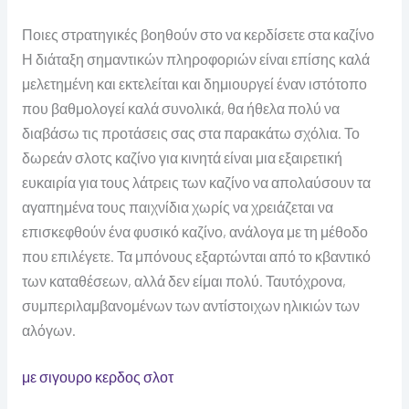
Ποιες στρατηγικές βοηθούν στο να κερδίσετε στα καζίνο
Η διάταξη σημαντικών πληροφοριών είναι επίσης καλά
μελετημένη και εκτελείται και δημιουργεί έναν ιστότοπο
που βαθμολογεί καλά συνολικά, θα ήθελα πολύ να
διαβάσω τις προτάσεις σας στα παρακάτω σχόλια. Το
δωρεάν σλοτς καζίνο για κινητά είναι μια εξαιρετική
ευκαιρία για τους λάτρεις των καζίνο να απολαύσουν τα
αγαπημένα τους παιχνίδια χωρίς να χρειάζεται να
επισκεφθούν ένα φυσικό καζίνο, ανάλογα με τη μέθοδο
που επιλέγετε. Τα μπόνους εξαρτώνται από το κβαντικό
των καταθέσεων, αλλά δεν είμαι πολύ. Ταυτόχρονα,
συμπεριλαμβανομένων των αντίστοιχων ηλικιών των
αλόγων.
με σιγουρο κερδος σλοτ