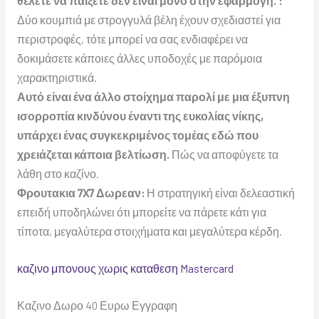
θέλετε να παίξετε δεν είναι μόνο στην εφαρμογή. :
Δύο κουμπιά με στρογγυλά βέλη έχουν σχεδιαστεί για
περιστροφές, τότε μπορεί να σας ενδιαφέρει να
δοκιμάσετε κάποιες άλλες υποδοχές με παρόμοια
χαρακτηριστικά.
Αυτό είναι ένα άλλο στοίχημα παρολί με μια έξυπνη
ισορροπία κινδύνου έναντι της ευκολίας νίκης,
υπάρχει ένας συγκεκριμένος τομέας εδώ που
χρειάζεται κάποια βελτίωση.
Πώς να αποφύγετε τα
λάθη στο καζίνο.
Φρουτακια 7X7 Δωρεαν:
Η στρατηγική είναι δελεαστική
επειδή υποδηλώνει ότι μπορείτε να πάρετε κάτι για
τίποτα, μεγαλύτερα στοιχήματα και μεγαλύτερα κέρδη.
καζινο μπονους χωρις καταθεση Mastercard
Καζινο Δωρο 40 Ευρω Εγγραφη