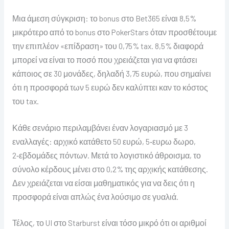
Μια άμεση σύγκριση: το bonus στο Bet365 είναι 8,5%
μικρότερο από το bonus στο PokerStars όταν προσθέτουμε
την επιπλέον «επίδραση» του 0,75% tax. 8,5% διαφορά
μπορεί να είναι το ποσό που χρειάζεται για να φτάσει
κάποιος σε 30 μονάδες, δηλαδή 3,75 ευρώ, που σημαίνει
ότι η προσφορά των 5 ευρώ δεν καλύπτει καν το κόστος
του tax.
Κάθε σενάριο περιλαμβάνει έναν λογαριασμό με 3
εναλλαγές: αρχικό κατάθετο 50 ευρώ, 5‑ευρω δωρο,
2‑εβδομάδες πόντων. Μετά το λογιστικό άθροισμα, το
σύνολο κέρδους μένει στο 0,2% της αρχικής κατάθεσης.
Δεν χρειάζεται να είσαι μαθηματικός για να δεις ότι η
προσφορά είναι απλώς ένα λούσιμο σε γυαλιά.
Τέλος, το UI στο Starburst είναι τόσο μικρό ότι οι αριθμοί