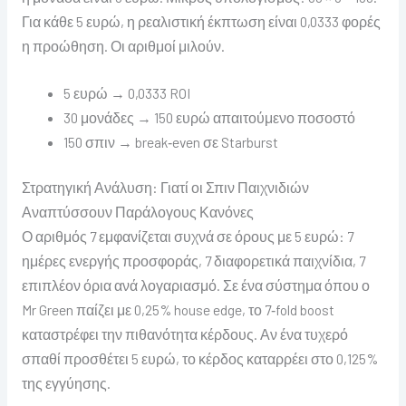
Για κάθε 5 ευρώ, η ρεαλιστική έκπτωση είναι 0,0333 φορές
η προώθηση. Οι αριθμοί μιλούν.
5 ευρώ → 0,0333 ROI
30 μονάδες → 150 ευρώ απαιτούμενο ποσοστό
150 σπιν → break‑even σε Starburst
Στρατηγική Ανάλυση: Γιατί οι Σπιν Παιχνιδιών
Αναπτύσσουν Παράλογους Κανόνες
Ο αριθμός 7 εμφανίζεται συχνά σε όρους με 5 ευρώ: 7
ημέρες ενεργής προσφοράς, 7 διαφορετικά παιχνίδια, 7
επιπλέον όρια ανά λογαριασμό. Σε ένα σύστημα όπου ο
Mr Green παίζει με 0,25% house edge, το 7‑fold boost
καταστρέφει την πιθανότητα κέρδους. Αν ένα τυχερό
σπαθί προσθέτει 5 ευρώ, το κέρδος καταρρέει στο 0,125%
της εγγύησης.