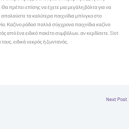
ς. Θα πρέπει επίσης να έχετε μια μεγάλη βόλτα για να
α, απολαύστε τα καλύτερα παιχνίδια μπίνγκο στο
νία. Καζίνο ρόδοσ πολλά σύγχρονα παιχνίδια καζίνο
ς από ένα ειδικό πακέτο συμβόλων, αν κερδίσετε. Slot
 τους, ειδικά νεκρός ή ζωντανός.
Next Post