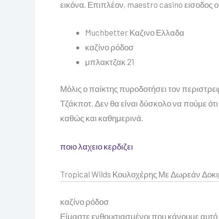
εικόνα. Επιπλέον, maestro casino εισοδος ο
Muchbetter Καζινο Ελλαδα
καζίνο ρόδοσ
μπλακτζακ 21
Μόλις ο παίκτης πυροδοτήσει τον περιστρε
Τζάκποτ. Δεν θα είναι δύσκολο να πούμε ότι
καθώς και καθημερινά.
ποιο λαχειο κερδιζει
Tropical Wilds Κουλοχέρης Με Δωρεάν Δοκ
καζίνο ρόδοσ
Είμαστε ενθουσιασμένοι που κάνουμε αυτό 