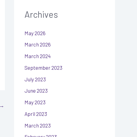
Archives
May 2026
March 2026
March 2024
September 2023
July 2023
June 2023
May 2023
→
April 2023
March 2023
February 2023