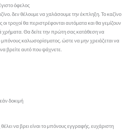
μέγιστο όφελος
αζίνο, δεν θέλουμε να χαλάσουμε την έκπληξη. Το καζίνο
ς οι τροχοί θα περιστρέφονται αυτόματα και θα γεμίζουν
 χρήματα. Θα δείτε την πρώτη σας κατάθεση να
ο μπόνους καλωσορίσματος, ώστε να μην χρειάζεται να
να βρείτε αυτό που ψάχνετε.
εάν δοκιμή
θέλει να βρει είναι το μπόνους εγγραφής, ευχάριστη