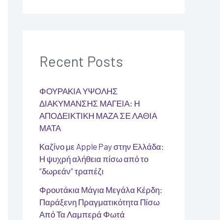
Recent Posts
ΦΟΥΡΑΚΙΑ ΥΨΟΛΗΣ
ΔΙΑΚΥΜΑΝΣΗΣ ΜΑΓΕΙΑ: Η
ΑΠΟΔΕΙΚΤΙΚΗ ΜΑΖΑ ΣΕ ΛΑΘΙΑ
ΜΑΤΑ
Καζίνο με Apple Pay στην Ελλάδα:
Η ψυχρή αλήθεια πίσω από το
“δωρεάν” τραπέζι
Φρουτάκια Μάγια Μεγάλα Κέρδη:
Παράξενη Πραγματικότητα Πίσω
Από Τα Λαμπερά Φωτά