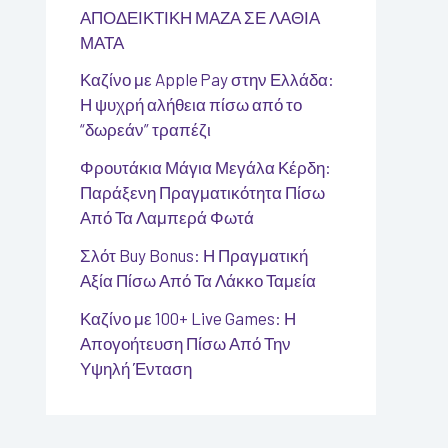
r
ΑΠΟΔΕΙΚΤΙΚΗ ΜΑΖΑ ΣΕ ΛΑΘΙΑ
ΜΑΤΑ
:
Καζίνο με Apple Pay στην Ελλάδα:
Η ψυχρή αλήθεια πίσω από το
“δωρεάν” τραπέζι
Φρουτάκια Μάγια Μεγάλα Κέρδη:
Παράξενη Πραγματικότητα Πίσω
Από Τα Λαμπερά Φωτά
Σλότ Buy Bonus: Η Πραγματική
Αξία Πίσω Από Τα Λάκκο Ταμεία
Καζίνο με 100+ Live Games: Η
Απογοήτευση Πίσω Από Την
Υψηλή Ένταση