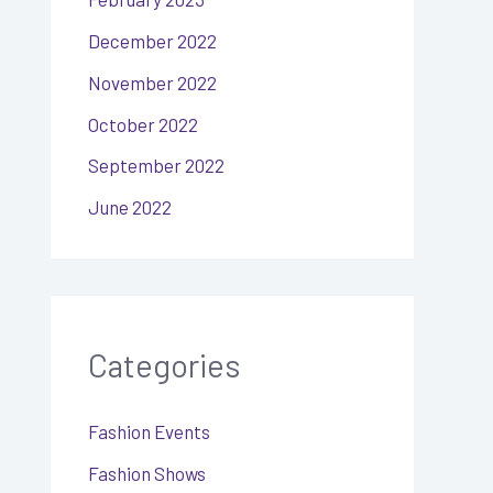
December 2022
November 2022
October 2022
September 2022
June 2022
Categories
Fashion Events
Fashion Shows