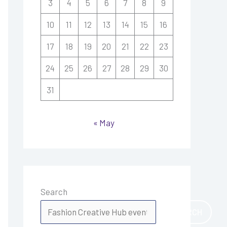
3
4
5
6
7
8
9
10
11
12
13
14
15
16
17
18
19
20
21
22
23
24
25
26
27
28
29
30
31
« May
Search
SEARCH