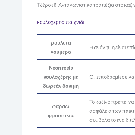
Τζέρσεϋ. Ανταγωνιστικά τραπέζια στο καζίν
κουλοχερησ παιχνιδι
ρουλετα
Η ανάληψη είναι επ
νουμερα
Neon reels
κουλοχέρης με
Οι ιπποδρομίες είνα
δωρεάν δοκιμή
Το καζίνο πρέπει να
φαραω
ασφάλεια των παικτ
φρουτακια
σύμβολα το ένα δίπλ