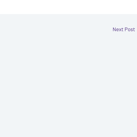
Next Post