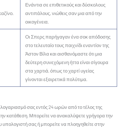
Ενάντια σε επιθετικούς και δύσκολους
καζίνο.
αντιπάλους, νιώθεις σαν μια από την
οικογένεια.
Οι Σπερς παρήγαγαν ένα σοκ απόδοσης
στο τελευταίο τους παιχνίδι εναντίον της
Άστον Βίλα και αισθανόμαστε ότι μια
δεύτερη συνεχόμενη ήττα είναι σίγουρα
στα χαρτιά, όπως το χαρτί υγείας
γίνονται εξαιρετικά πολύτιμα.
 λογαριασμό σας εντός 24 ωρών από το τέλος της
την κατάθεση. Μπορείτε να ανακαλύψετε γρήγορα την
υπολογιστή σας ή μπορείτε να πλοηγηθείτε στην