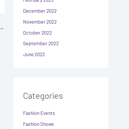
December 2022
November 2022
→
October 2022
September 2022
June 2022
Categories
Fashion Events
Fashion Shows