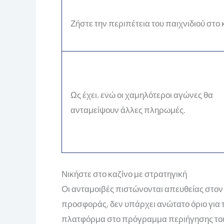
Ζήστε την περιπέτεια του παιχνιδιού στο 
Ως έχει, ενώ οι χαμηλότεροι αγώνες θα
ανταμείψουν άλλες πληρωμές.
Νικήστε στο καζίνο με στρατηγική
Οι ανταμοιβές πιστώνονται απευθείας στον
προσφοράς, δεν υπάρχει ανώτατο όριο για 
πλατφόρμα στο πρόγραμμα περιήγησης του 