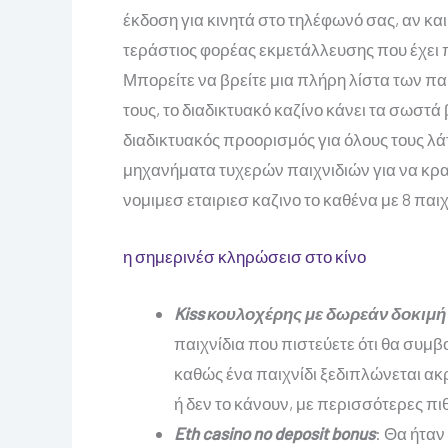
έκδοση για κινητά στο τηλέφωνό σας, αν και
τεράστιος φορέας εκμετάλλευσης που έχει
Μπορείτε να βρείτε μια πλήρη λίστα των πα
τους, το διαδικτυακό καζίνο κάνει τα σωστά β
διαδικτυακός προορισμός για όλους τους λ
μηχανήματα τυχερών παιχνιδιών για να κρ
νομιμεσ εταιριεσ καζινο το καθένα με 8 πα
η σημερινέσ κληρώσεισ στο κίνο
Kiss κουλοχέρης με δωρεάν δοκιμή
παιχνίδια που πιστεύετε ότι θα συμ
καθώς ένα παιχνίδι ξεδιπλώνεται ακ
ή δεν το κάνουν, με περισσότερες π
Eth casino no deposit bonus
: Θα ήταν