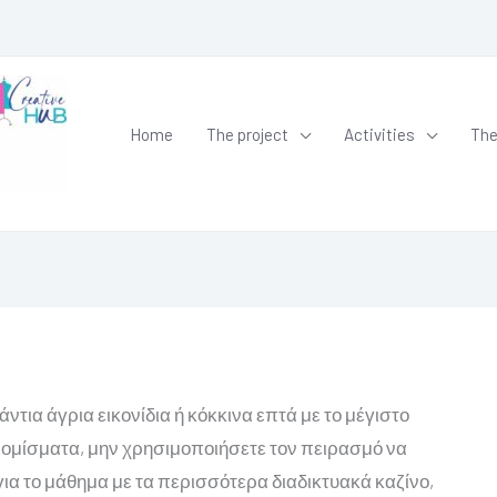
Home
The project
Activities
The
άντια άγρια εικονίδια ή κόκκινα επτά με το μέγιστο
ομίσματα, μην χρησιμοποιήσετε τον πειρασμό να
για το μάθημα με τα περισσότερα διαδικτυακά καζίνο,