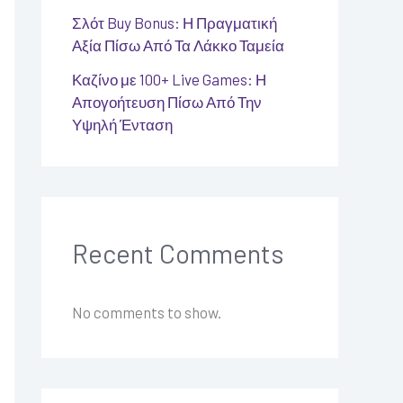
Σλότ Buy Bonus: Η Πραγματική
Αξία Πίσω Από Τα Λάκκο Ταμεία
Καζίνο με 100+ Live Games: Η
Απογοήτευση Πίσω Από Την
Υψηλή Ένταση
Recent Comments
No comments to show.