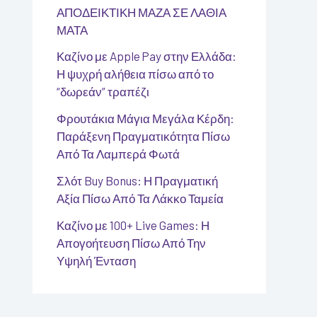
r
ΑΠΟΔΕΙΚΤΙΚΗ ΜΑΖΑ ΣΕ ΛΑΘΙΑ
ΜΑΤΑ
:
Καζίνο με Apple Pay στην Ελλάδα:
Η ψυχρή αλήθεια πίσω από το
“δωρεάν” τραπέζι
Φρουτάκια Μάγια Μεγάλα Κέρδη:
Παράξενη Πραγματικότητα Πίσω
Από Τα Λαμπερά Φωτά
Σλότ Buy Bonus: Η Πραγματική
Αξία Πίσω Από Τα Λάκκο Ταμεία
Καζίνο με 100+ Live Games: Η
Απογοήτευση Πίσω Από Την
Υψηλή Ένταση