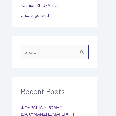
Fashion Study Visits
Uncategorized
S
e
a
r
c
Recent Posts
h
f
ΦΟΥΡΑΚΙΑ ΥΨΟΛΗΣ
o
ΔΙΑΚΥΜΑΝΣΗΣ ΜΑΓΕΙΑ: Η